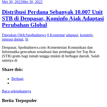
Mei 30, 2022
Mei 30, 2022
Distribusi Perdana Sebanyak 10.007 Unit
STB di Denpasar, Kominfo Ajak Adaptasi
Perubahan Global
Diposkan Oleh:Spotbalinews
0 Komentar
adaptasi
,
kominfo
,
migrasi digital
,
St
Denpasar, Spotbalinews.com–Kementerian Komunikasi dan
Informatika gencarkan sosialisasi dan pembagian Set Top Box
(STB) gratis bagi rumah tangga miskin di berbagai daerah. Salah
satunya di
Share this:
Berbagi
Baca selengkapnya
Berita Terpopuler