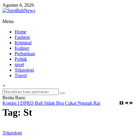
Lompat
Agustus 6, 2026
ke
konten
SpotBaliNews
Menu
Home
Fashion
Kriminal
Kuliner
Perbankan
Politik
sport
Teknologi
Travel
×
Berita Baru:
Komisi I DPRD Bali Sidak Bea Cukai Ngurah Rai
Tag: St
Teknologi