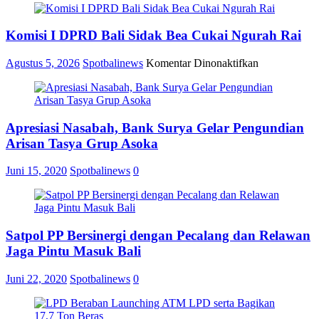
Komisi I DPRD Bali Sidak Bea Cukai Ngurah Rai
pada
Agustus 5, 2026
Spotbalinews
Komentar Dinonaktifkan
Komisi
I
DPRD
Bali
Apresiasi Nasabah, Bank Surya Gelar Pengundian
Sidak
Bea
Arisan Tasya Grup Asoka
Cukai
Ngurah
Juni 15, 2020
Spotbalinews
0
Rai
Satpol PP Bersinergi dengan Pecalang dan Relawan
Jaga Pintu Masuk Bali
Juni 22, 2020
Spotbalinews
0