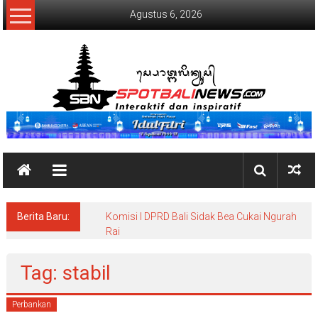
Lompat
Agustus 6, 2026
ke
konten
SpotBaliNews
Berita Baru:
Komisi I DPRD Bali Sidak Bea Cukai Ngurah
Rai
Tag: stabil
Perbankan