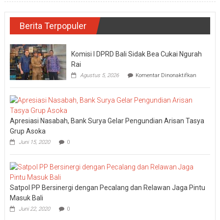
Berita Terpopuler
Komisi I DPRD Bali Sidak Bea Cukai Ngurah
Rai
pada
Agustus 5, 2026
Komentar Dinonaktifkan
Komisi
I
DPRD
Bali
Sidak
Apresiasi Nasabah, Bank Surya Gelar Pengundian Arisan Tasya
Bea
Cukai
Grup Asoka
Ngurah
Juni 15, 2020
0
Rai
Satpol PP Bersinergi dengan Pecalang dan Relawan Jaga Pintu
Masuk Bali
Juni 22, 2020
0