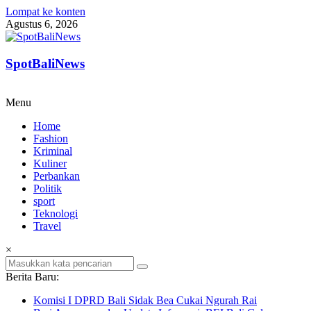
Lompat ke konten
Agustus 6, 2026
SpotBaliNews
Menu
Home
Fashion
Kriminal
Kuliner
Perbankan
Politik
sport
Teknologi
Travel
×
Berita Baru:
Komisi I DPRD Bali Sidak Bea Cukai Ngurah Rai