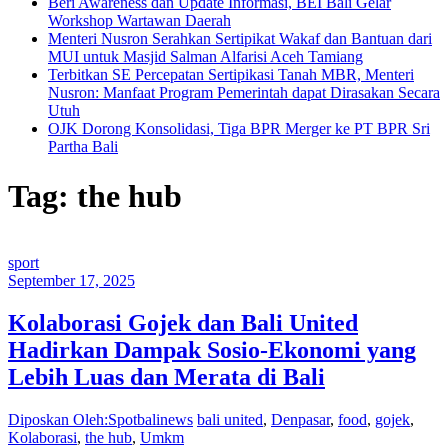
Beri Awareness dan Update Informasi, BEI Bali Gelar
Workshop Wartawan Daerah
Menteri Nusron Serahkan Sertipikat Wakaf dan Bantuan dari
MUI untuk Masjid Salman Alfarisi Aceh Tamiang
Terbitkan SE Percepatan Sertipikasi Tanah MBR, Menteri
Nusron: Manfaat Program Pemerintah dapat Dirasakan Secara
Utuh
OJK Dorong Konsolidasi, Tiga BPR Merger ke PT BPR Sri
Partha Bali
Tag: the hub
sport
September 17, 2025
Kolaborasi Gojek dan Bali United
Hadirkan Dampak Sosio-Ekonomi yang
Lebih Luas dan Merata di Bali
Diposkan Oleh:Spotbalinews
bali united
,
Denpasar
,
food
,
gojek
,
Kolaborasi
,
the hub
,
Umkm