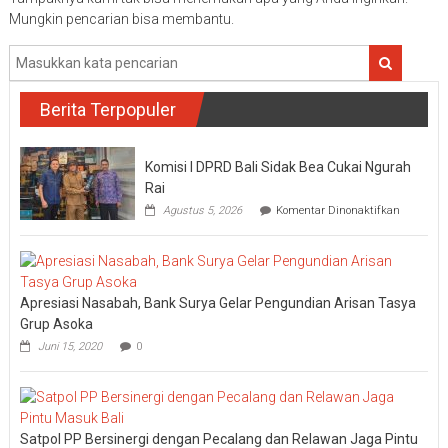
Mungkin pencarian bisa membantu.
Berita Terpopuler
Komisi I DPRD Bali Sidak Bea Cukai Ngurah
Rai
pada
Agustus 5, 2026
Komentar Dinonaktifkan
Komisi
I
DPRD
Bali
Sidak
Apresiasi Nasabah, Bank Surya Gelar Pengundian Arisan Tasya
Bea
Cukai
Grup Asoka
Ngurah
Juni 15, 2020
0
Rai
Satpol PP Bersinergi dengan Pecalang dan Relawan Jaga Pintu