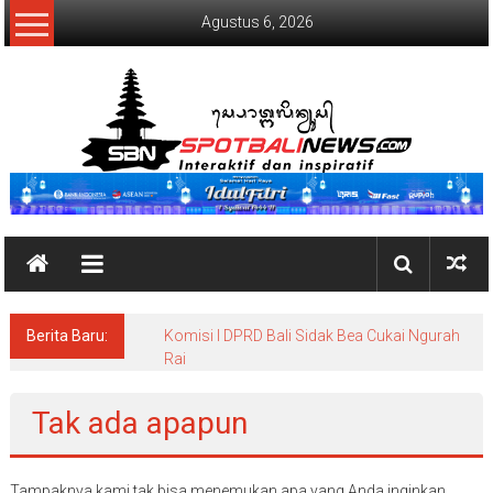
Lompat
Agustus 6, 2026
ke
konten
SpotBaliNews
Berita Baru:
Komisi I DPRD Bali Sidak Bea Cukai Ngurah
Rai
Tak ada apapun
Tampaknya kami tak bisa menemukan apa yang Anda inginkan.