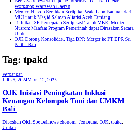
Beri Awareness dan Update Informasi, BEI Bali Gelar
Workshop Wartawan Daerah
Menteri Nusron Serahkan Sertipikat Wakaf dan Bantuan dari
MUI untuk Masjid Salman Alfarisi Aceh Tamiang
Terbitkan SE Percepatan Sertipikasi Tanah MBR, Menteri
Nusron: Manfaat Program Pemerintah dapat Dirasakan Secara
Utuh
OJK Dorong Konsolidasi, Tiga BPR Merger ke PT BPR Sri
Partha Bali
Tag: tpakd
Perbankan
Juli 25, 2024
Maret 12, 2025
OJK Inisiasi Peningkatan Inklusi
Keuangan Kelompok Tani dan UMKM
Bali
Diposkan Oleh:Spotbalinews
ekonomi
,
Jembrana
,
OJK
,
tpakd
,
Umkm