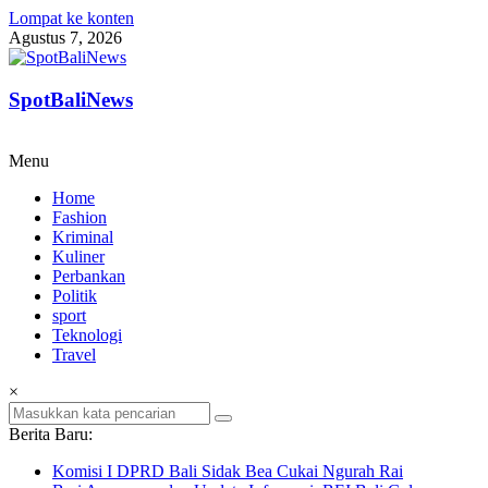
Lompat ke konten
Agustus 7, 2026
SpotBaliNews
Menu
Home
Fashion
Kriminal
Kuliner
Perbankan
Politik
sport
Teknologi
Travel
×
Berita Baru:
Komisi I DPRD Bali Sidak Bea Cukai Ngurah Rai