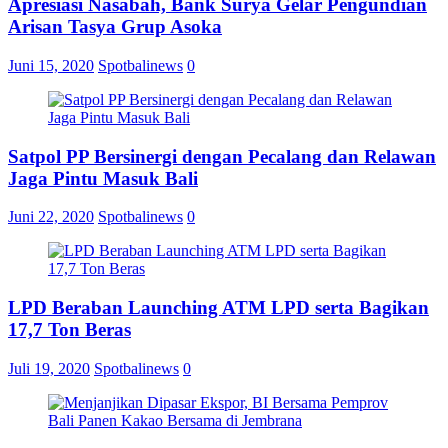
Apresiasi Nasabah, Bank Surya Gelar Pengundian
Arisan Tasya Grup Asoka
Juni 15, 2020
Spotbalinews
0
Satpol PP Bersinergi dengan Pecalang dan Relawan
Jaga Pintu Masuk Bali
Juni 22, 2020
Spotbalinews
0
LPD Beraban Launching ATM LPD serta Bagikan
17,7 Ton Beras
Juli 19, 2020
Spotbalinews
0