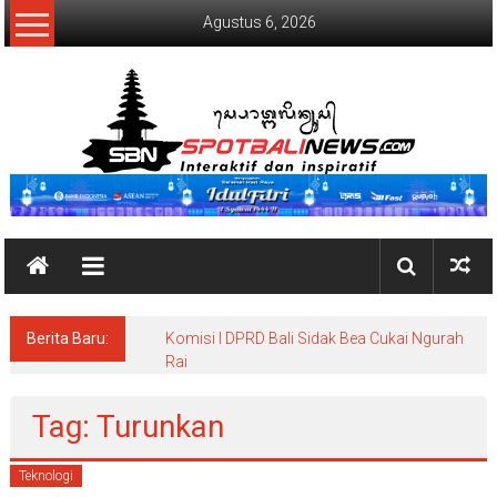
Lompat
Agustus 6, 2026
ke
konten
SpotBaliNews
Berita Baru:
Komisi I DPRD Bali Sidak Bea Cukai Ngurah
Rai
Tag: Turunkan
Teknologi