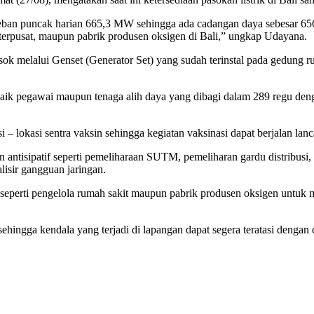
eban puncak harian 665,3 MW sehingga ada cadangan daya sebesar 656
 terpusat, maupun pabrik produsen oksigen di Bali,” ungkap Udayana.
ipasok melalui Genset (Generator Set) yang sudah terinstal pada gedun
aik pegawai maupun tenaga alih daya yang dibagi dalam 289 regu deng
– lokasi sentra vaksin sehingga kegiatan vaksinasi dapat berjalan lanca
antisipatif seperti pemeliharaan SUTM, pemeliharan gardu distribusi
isir gangguan jaringan.
seperti pengelola rumah sakit maupun pabrik produsen oksigen untuk m
hingga kendala yang terjadi di lapangan dapat segera teratasi dengan c