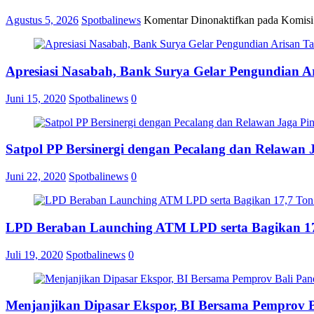
Agustus 5, 2026
Spotbalinews
Komentar Dinonaktifkan
pada Komisi
Apresiasi Nasabah, Bank Surya Gelar Pengundian A
Juni 15, 2020
Spotbalinews
0
Satpol PP Bersinergi dengan Pecalang dan Relawan 
Juni 22, 2020
Spotbalinews
0
LPD Beraban Launching ATM LPD serta Bagikan 17
Juli 19, 2020
Spotbalinews
0
Menjanjikan Dipasar Ekspor, BI Bersama Pemprov 