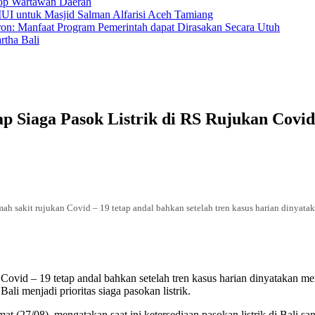
hop Wartawan Daerah
MUI untuk Masjid Salman Alfarisi Aceh Tamiang
ron: Manfaat Program Pemerintah dapat Dirasakan Secara Utuh
tha Bali
p Siaga Pasok Listrik di RS Rujukan Covid
ah sakit rujukan Covid – 19 tetap andal bahkan setelah tren kasus harian dinyata
ovid – 19 tetap andal bahkan setelah tren kasus harian dinyatakan men
Bali menjadi prioritas siaga pasokan listrik.
(27/08), mengatakan saat ini ketersediaan pasokan listrik di Bali sa