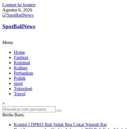
Lompat ke konten
Agustus 6, 2026
SpotBaliNews
Menu
Home
Fashion
Kriminal
Kuliner
Perbankan
Politik
sport
Teknologi
Travel
×
Berita Baru:
Komisi I DPRD Bali Sidak Bea Cukai Ngurah Rai