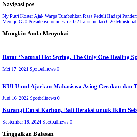
Navigasi pos
Ny Putri Koster Ajak Warga Tumbuhkan Rasa Peduli Hadapi Pande
Menuju G20 Presidensi Indonesia 2022 Laporan dari G20 Ministerial
Mungkin Anda Menyukai
Batur ‘Natural Hot Spring, The Only One Healing Sp
Mei 17, 2021
Spotbalinews
0
KUI Unud Ajarkan Mahasiswa Asing Gerakan dan T
Juni 16, 2022
Spotbalinews
0
Kurangi Emisi Karbon, Bali Beraksi untuk Iklim S
September 18, 2024
Spotbalinews
0
Tinggalkan Balasan