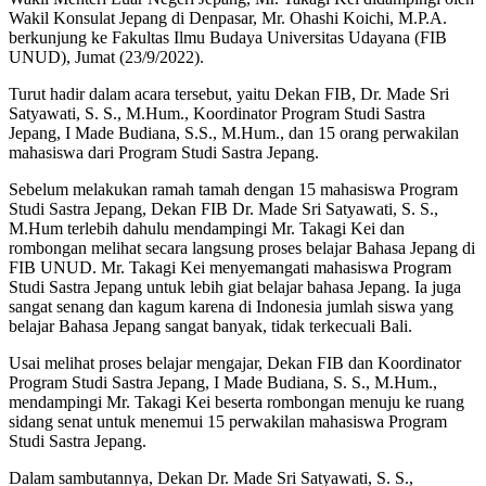
Wakil Konsulat Jepang di Denpasar, Mr. Ohashi Koichi, M.P.A.
berkunjung ke Fakultas Ilmu Budaya Universitas Udayana (FIB
UNUD), Jumat (23/9/2022).
Turut hadir dalam acara tersebut, yaitu Dekan FIB, Dr. Made Sri
Satyawati, S. S., M.Hum., Koordinator Program Studi Sastra
Jepang, I Made Budiana, S.S., M.Hum., dan 15 orang perwakilan
mahasiswa dari Program Studi Sastra Jepang.
Sebelum melakukan ramah tamah dengan 15 mahasiswa Program
Studi Sastra Jepang, Dekan FIB Dr. Made Sri Satyawati, S. S.,
M.Hum terlebih dahulu mendampingi Mr. Takagi Kei dan
rombongan melihat secara langsung proses belajar Bahasa Jepang di
FIB UNUD. Mr. Takagi Kei menyemangati mahasiswa Program
Studi Sastra Jepang untuk lebih giat belajar bahasa Jepang. Ia juga
sangat senang dan kagum karena di Indonesia jumlah siswa yang
belajar Bahasa Jepang sangat banyak, tidak terkecuali Bali.
Usai melihat proses belajar mengajar, Dekan FIB dan Koordinator
Program Studi Sastra Jepang, I Made Budiana, S. S., M.Hum.,
mendampingi Mr. Takagi Kei beserta rombongan menuju ke ruang
sidang senat untuk menemui 15 perwakilan mahasiswa Program
Studi Sastra Jepang.
Dalam sambutannya, Dekan Dr. Made Sri Satyawati, S. S.,