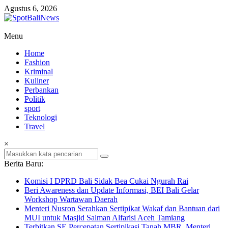
Lompat
Agustus 6, 2026
ke
konten
SpotBaliNews
Menu
Home
Fashion
Kriminal
Kuliner
Perbankan
Politik
sport
Teknologi
Travel
×
Berita Baru:
Komisi I DPRD Bali Sidak Bea Cukai Ngurah Rai
Beri Awareness dan Update Informasi, BEI Bali Gelar
Workshop Wartawan Daerah
Menteri Nusron Serahkan Sertipikat Wakaf dan Bantuan dari
MUI untuk Masjid Salman Alfarisi Aceh Tamiang
Terbitkan SE Percepatan Sertipikasi Tanah MBR, Menteri