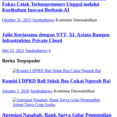
Fokus Cetak Technopreneurs Unggul melalui
Kurikulum Inovasi Berbasis AI
pada
Oktober 31, 2025
Spotbalinews
Komentar Dinonaktifkan
Dekade
Kedua,
Telkomsel
Jalin Kerjasama dengan NTT, XL Axiata Bangun
NextDev
Infrastruktur Private Cloud
Tahun
ke-
Mei 25, 2021
Spotbalinews
0
11
Fokus
Berita Terpopuler
Cetak
Technopren
Unggul
melalui
Komisi I DPRD Bali Sidak Bea Cukai Ngurah Rai
Kurikulum
Inovasi
Berbasis
pada
Agustus 5, 2026
Spotbalinews
Komentar Dinonaktifkan
AI
Komisi
I
DPRD
Bali
Apresiasi Nasabah, Bank Surya Gelar Pengundian
Sidak