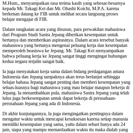
M.Hum., menyampaikan rasa terima kasih yang sebesar-besarnya
kepada Mr. Takagi Kei dan Mr. Ohashi Koichi, M.P.A. karena
berkenan datang ke FIB untuk melihat secara langsung proses
belajar mengajar di FIB.
Dalam rangkaian acara yang disusun, para perwakilan mahasiswa
dari Program Studi Sastra Jepang diberikan kesempatan untuk
bertanya dan memberikan aspirasinya. Dalam acara tersebut banyak
mahasiswa yang bertanya mengenai peluang kerja dan kesempatan
memperoleh beasiswa ke Jepang. Mr. Takagi Kei menyampaikan
bahwa peluang kerja ke Jepang sangat tinggi mengingat hubungan
kedua negara terjalin sangat baik.
Ia juga menyatakan kerja sama dalam bidang perdagangan antara
Indonesia dan Jepang tampaknya akan terus berlanjut sehingga
belajar bahasa Jepang sangat penting dan memberi kesempatan yang
seluas-luasnya bagi mahasiswa yang mau belajar maupun bekerja di
Jepang. Ia menambahkan pula, mahasiswa Sastra Jepang yang telah
lulus juga berkesempatan untuk dapat bekerja di perusahaan-
perusahaan Jepang yang ada di Indonesia.
Di akhir kunjungannya, Ia juga mengingatkan pentingnya dalam
mengatur waktu untuk mencapai kesuksesan karena setiap manusia
memiliki kesempatan yang sama, yaitu dalam sehari hanya ada 24
jam, siapa yang mampu memanfaatkan waktu itu maka dialah yang