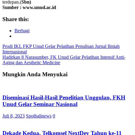
terdepan.(
Sbn)
Sumber : www.unud.ac.id
Share this:
Berbagi
Navigasi
Prodi IKL FKP Unud Gelar Pelatihan Penulisan Jurnal Ilmiah
Internasional
pos
Hadirkan 8 Narasumber, FK Unud Gelar Pelatihan Intensif Anti-
Aging dan Aesthetic Medicine
Mungkin Anda Menyukai
Diseminasi Hasil-Hasil Penelitian Unggulan, FKH
Unud Gelar Seminar Nasional
Juli 8, 2023
Spotbalinews
0
Dekade Kedua, Telkomsel NextDev Tahun ke-11