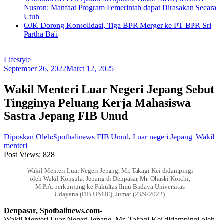
Nusron: Manfaat Program Pemerintah dapat Dirasakan Secara
Utuh
OJK Dorong Konsolidasi, Tiga BPR Merger ke PT BPR Sri
Partha Bali
Lifestyle
September 26, 2022
Maret 12, 2025
Wakil Menteri Luar Negeri Jepang Sebut
Tingginya Peluang Kerja Mahasiswa
Sastra Jepang FIB Unud
Diposkan Oleh:Spotbalinews
FIB Unud
,
Luar negeri Jepang
,
Wakil
menteri
Post Views:
828
Wakil Menteri Luar Negeri Jepang, Mr. Takagi Kei didampingi
oleh Wakil Konsulat Jepang di Denpasar, Mr. Ohashi Koichi,
M.P.A. berkunjung ke Fakultas Ilmu Budaya Universitas
Udayana (FIB UNUD), Jumat (23/9/2022).
Denpasar, Spotbalinews.com-
Wakil Menteri Luar Negeri Jepang, Mr. Takagi Kei didampingi oleh