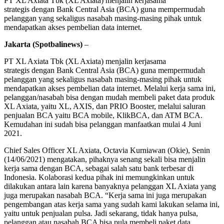
PT XL Axiata Tbk (XL Axiata) menjalin kerjasama
strategis dengan Bank Central Asia (BCA) guna mempermudah
pelanggan yang sekaligus nasabah masing-masing pihak untuk
mendapatkan akses pembelian data internet.
Jakarta (Spotbalinews)
–
PT XL Axiata Tbk (XL Axiata) menjalin kerjasama
strategis dengan Bank Central Asia (BCA) guna mempermudah
pelanggan yang sekaligus nasabah masing-masing pihak untuk
mendapatkan akses pembelian data internet. Melalui kerja sama ini,
pelanggan/nasabah bisa dengan mudah membeli paket data produk
XL Axiata, yaitu XL, AXIS, dan PRIO Booster, melalui saluran
penjualan BCA yaitu BCA mobile, KlikBCA, dan ATM BCA.
Kemudahan ini sudah bisa pelanggan manfaatkan mulai 4 Juni
2021.
Chief Sales Officer XL Axiata, Octavia Kurniawan (Okie), Senin
(14/06/2021) mengatakan, pihaknya senang sekali bisa menjalin
kerja sama dengan BCA, sebagai salah satu bank terbesar di
Indonesia. Kolaborasi kedua pihak ini memungkinkan untuk
dilakukan antara lain karena banyaknya pelanggan XL Axiata yang
juga merupakan nasabah BCA. “Kerja sama ini juga merupakan
pengembangan atas kerja sama yang sudah kami lakukan selama ini,
yaitu untuk penjualan pulsa. Jadi sekarang, tidak hanya pulsa,
pelanggan atau nasabah BCA bisa pula membeli paket data