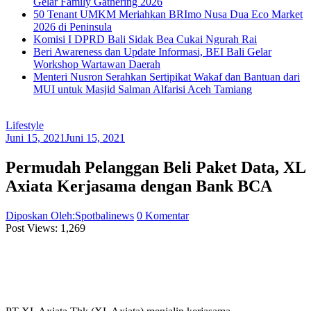
Gelar Family Gathering 2026
50 Tenant UMKM Meriahkan BRImo Nusa Dua Eco Market
2026 di Peninsula
Komisi I DPRD Bali Sidak Bea Cukai Ngurah Rai
Beri Awareness dan Update Informasi, BEI Bali Gelar
Workshop Wartawan Daerah
Menteri Nusron Serahkan Sertipikat Wakaf dan Bantuan dari
MUI untuk Masjid Salman Alfarisi Aceh Tamiang
Lifestyle
Juni 15, 2021
Juni 15, 2021
Permudah Pelanggan Beli Paket Data, XL
Axiata Kerjasama dengan Bank BCA
Diposkan Oleh:Spotbalinews
0 Komentar
Post Views:
1,269