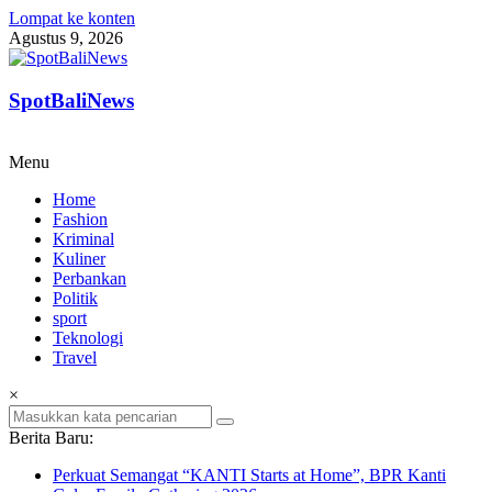
Lompat ke konten
Agustus 9, 2026
SpotBaliNews
Menu
Home
Fashion
Kriminal
Kuliner
Perbankan
Politik
sport
Teknologi
Travel
×
Berita Baru:
Perkuat Semangat “KANTI Starts at Home”, BPR Kanti