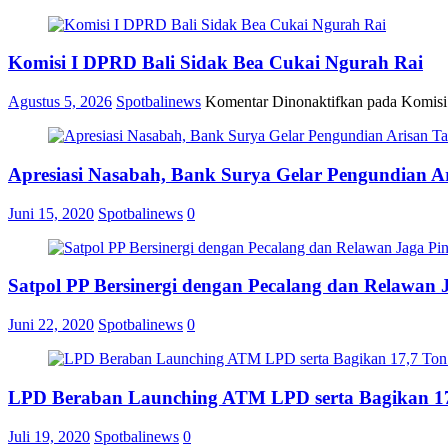
Komisi I DPRD Bali Sidak Bea Cukai Ngurah Rai
Agustus 5, 2026
Spotbalinews
Komentar Dinonaktifkan
pada Komisi
Apresiasi Nasabah, Bank Surya Gelar Pengundian A
Juni 15, 2020
Spotbalinews
0
Satpol PP Bersinergi dengan Pecalang dan Relawan 
Juni 22, 2020
Spotbalinews
0
LPD Beraban Launching ATM LPD serta Bagikan 17
Juli 19, 2020
Spotbalinews
0