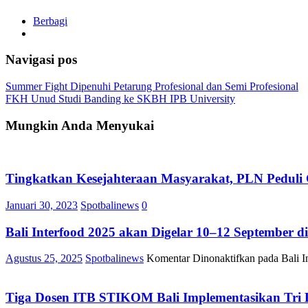
Berbagi
Navigasi pos
Summer Fight Dipenuhi Petarung Profesional dan Semi Profesional
FKH Unud Studi Banding ke SKBH IPB University
Mungkin Anda Menyukai
Tingkatkan Kesejahteraan Masyarakat, PLN Pedul
Januari 30, 2023
Spotbalinews
0
Bali Interfood 2025 akan Digelar 10–12 September d
Agustus 25, 2025
Spotbalinews
Komentar Dinonaktifkan
pada Bali I
Tiga Dosen ITB STIKOM Bali Implementasikan Tri D