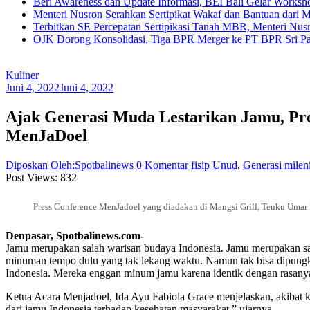
Beri Awareness dan Update Informasi, BEI Bali Gelar Works
Menteri Nusron Serahkan Sertipikat Wakaf dan Bantuan dari 
Terbitkan SE Percepatan Sertipikasi Tanah MBR, Menteri Nus
OJK Dorong Konsolidasi, Tiga BPR Merger ke PT BPR Sri Par
Kuliner
Juni 4, 2022
Juni 4, 2022
Ajak Generasi Muda Lestarikan Jamu, P
MenJaDoel
Diposkan Oleh:Spotbalinews
0 Komentar
fisip Unud
,
Generasi milen
Post Views:
832
Press Conference MenJadoel yang diadakan di Mangsi Grill, Teuku Umar 
Denpasar, Spotbalinews.com-
Jamu merupakan salah warisan budaya Indonesia. Jamu merupakan sa
minuman tempo dulu yang tak lekang waktu. Namun tak bisa dipung
Indonesia. Mereka enggan minum jamu karena identik dengan rasanya 
Ketua Acara Menjadoel, Ida Ayu Fabiola Grace menjelaskan, akibat k
dari jamu Indonesia terhadap kesehatan masyarakat,” ujarnya.