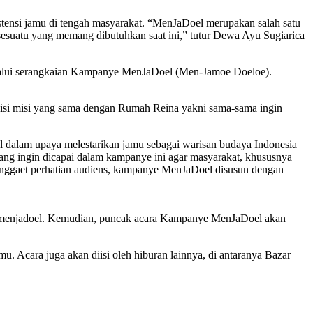
stensi jamu di tengah masyarakat. “MenJaDoel merupakan salah satu
esuatu yang memang dibutuhkan saat ini,” tutur Dewa Ayu Sugiarica
lalui serangkaian Kampanye MenJaDoel (Men-Jamoe Doeloe).
 visi misi yang sama dengan Rumah Reina yakni sama-sama ingin
 dalam upaya melestarikan jamu sebagai warisan budaya Indonesia
ang ingin dicapai dalam kampanye ini agar masyarakat, khususnya
enggaet perhatian audiens, kampanye MenJaDoel disusun dengan
 @menjadoel. Kemudian, puncak acara Kampanye MenJaDoel akan
.
cara juga akan diisi oleh hiburan lainnya, di antaranya Bazar