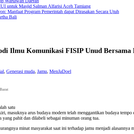
hop Wartawan Daerah
MUI untuk Masjid Salman Alfarisi Aceh Tamiang
ron: Manfaat Program Pemerintah dapat Dirasakan Secara Utuh
tha Bali
rodi Ilmu Komunikasi FISIP Unud Bersam
ial
,
Generasi muda
,
Jamu
,
MenJaDoel
Barat
lah satu
kiri, masuknya arus budaya modern telah menggantikan budaya tempo
yang pahit dan dilabeli sebagai minuman orang tua.
urangnya minat masyarakat saat ini terhadap jamu menjadi alasannya 