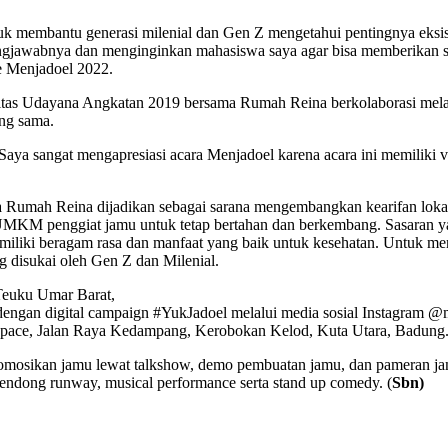
tuk membantu generasi milenial dan Gen Z mengetahui pentingnya eksi
ungjawabnya dan menginginkan mahasiswa saya agar bisa memberikan s
 Menjadoel 2022.
sitas Udayana Angkatan 2019 bersama Rumah Reina berkolaborasi me
ng sama.
Saya sangat mengapresiasi acara Menjadoel karena acara ini memiliki
 Rumah Reina dijadikan sebagai sarana mengembangkan kearifan lokal
 UMKM penggiat jamu untuk tetap bertahan dan berkembang. Sasaran y
iliki beragam rasa dan manfaat yang baik untuk kesehatan. Untuk m
disukai oleh Gen Z dan Milenial.
Teuku Umar Barat,
dengan digital campaign #YukJadoel melalui media sosial Instagram
 Space, Jalan Raya Kedampang, Kerobokan Kelod, Kuta Utara, Badung
ikan jamu lewat talkshow, demo pembuatan jamu, dan pameran jamu. A
ndong runway, musical performance serta stand up comedy. (
Sbn)