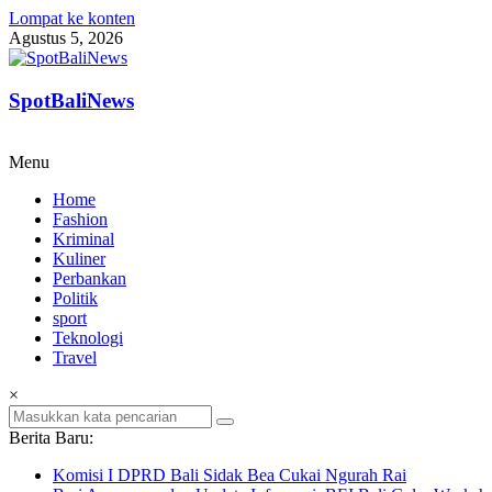
Lompat ke konten
Agustus 5, 2026
SpotBaliNews
Menu
Home
Fashion
Kriminal
Kuliner
Perbankan
Politik
sport
Teknologi
Travel
×
Berita Baru:
Komisi I DPRD Bali Sidak Bea Cukai Ngurah Rai