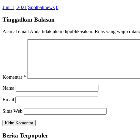
Juni 1, 2021
Spotbalinews
0
Tinggalkan Balasan
Alamat email Anda tidak akan dipublikasikan.
Ruas yang wajib ditan
Komentar
*
Nama
Email
Situs Web
Berita Terpopuler