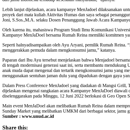
Lebih lanjut dijelaskan, acara kampanye MenJadoel dilaksanakan un
proyek dari mata kuliah Aktivitas Humas dan saya sebagai penangg
Joni, S.Sos.,M.A. selaku Dosen Penanggung Jawab Acara Kampanye
Oleh karena itu, mahasiswa Program Studi Ilmu Komunikasi Univer
Kampanye MenJaDoel bersama Rumah Reina memiliki komitmen ya
Seperti halnyadisampaikan oleh Ayu Aryani, pemilik Rumah Reina. “
menggerakkan pemuda dalam mengkonsumsi jamu,” katanya.
Paparan dari Ibu Ayu tersebut menjelaskan bahwa Menjadoel bersama
di tengah modernisasi generasi saat ini, serta membantu mendukung
anak muda dapat mengenal dan tertarik mengkonsumsi jamu yang mem
menggunakan sentuhan jaman dulu yang dipadukan dengan gaya yang 
Dalam Press Conference MenJadoel yang diadakan di Mangsi Grill, 
dijelaskan mengenai rangkaian acara Kampanye MenJaDoel diawali 
diselenggarakan pada Minggu, 12 Juni 2022 berlokasi di Geo Open
Main event MenJaDoel akan melibatkan Rumah Reina dalam mempromos
Sunday Market yang melibatkan UMKM dari berbagai sektor, jamu ge
Sumber : www.unud.ac.id
Share this: