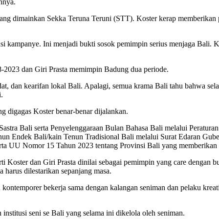
innya.
yang dimainkan Sekka Teruna Teruni (STT). Koster kerap memberikan p
si kampanye. Ini menjadi bukti sosok pemimpin serius menjaga Bali. Kar
018-2023 dan Giri Prasta memimpin Badung dua periode.
tiadat, dan kearifan lokal Bali. Apalagi, semua krama Bali tahu bahwa
.
g digagas Koster benar-benar dijalankan.
 Sastra Bali serta Penyelenggaraan Bulan Bahasa Bali melalui Peratu
nun Endek Bali/kain Tenun Tradisional Bali melalui Surat Edaran Gu
serta UU Nomor 15 Tahun 2023 tentang Provinsi Bali yang memberikan
 Koster dan Giri Prasta dinilai sebagai pemimpin yang care dengan buda
a harus dilestarikan sepanjang masa.
ntemporer bekerja sama dengan kalangan seniman dan pelaku kreatif 
stitusi seni se Bali yang selama ini dikelola oleh seniman.