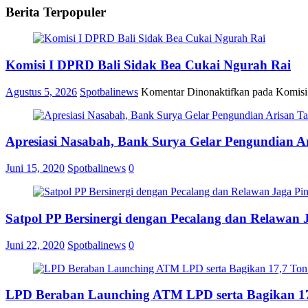
Berita Terpopuler
Komisi I DPRD Bali Sidak Bea Cukai Ngurah Rai
Agustus 5, 2026
Spotbalinews
Komentar Dinonaktifkan
pada Komisi
Apresiasi Nasabah, Bank Surya Gelar Pengundian A
Juni 15, 2020
Spotbalinews
0
Satpol PP Bersinergi dengan Pecalang dan Relawan 
Juni 22, 2020
Spotbalinews
0
LPD Beraban Launching ATM LPD serta Bagikan 17