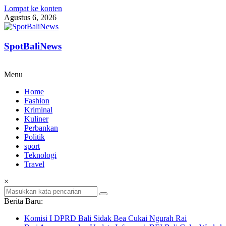
Lompat ke konten
Agustus 6, 2026
SpotBaliNews
Menu
Home
Fashion
Kriminal
Kuliner
Perbankan
Politik
sport
Teknologi
Travel
×
Berita Baru:
Komisi I DPRD Bali Sidak Bea Cukai Ngurah Rai