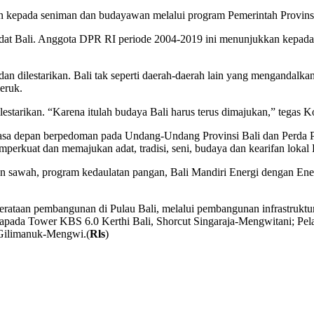
n kepada seniman dan budayawan melalui program Pemerintah Provinsi
dat Bali. Anggota DPR RI periode 2004-2019 ini menunjukkan kepada k
n dilestarikan. Bali tak seperti daerah-daerah lain yang mengandalkan
eruk.
 dilestarikan. “Karena itulah budaya Bali harus terus dimajukan,” tegas
asa depan berpedoman pada Undang-Undang Provinsi Bali dan Perda 
rkuat dan memajukan adat, tradisi, seni, budaya dan kearifan lokal 
f dan sawah, program kedaulatan pangan, Bali Mandiri Energi dengan 
rataan pembangunan di Pulau Bali, melalui pembangunan infrastrukt
pada Tower KBS 6.0 Kerthi Bali, Shorcut Singaraja-Mengwitani; Pe
 Gilimanuk-Mengwi.(
Rls
)