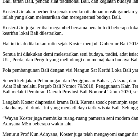
Bali, tarian Bali, pencak silat tradisional Bali, dan kegiatan budaya la
Koster-Giri akan berhenti sejenak menikmati alunan musik gamelan 
inilah yang akan melestarikan dan meregenerasi budaya Bali.
Koster-Giri juga terlibat megambel bersama penabuh di beberapa loka
kearifan lokal Bali dilestarikan.
Hal ini telah dilakukan rutin sejak Koster menjadi Gubernur Bali 2
Semua ini dilakukan demi melestarikan seni budaya, tradisi, adat is
UU, Perda, dan Pergub yang melindungi dan memajukan budaya Bali
Pola pembangunan Bali dengan visi Nangun Sat Kerthi Loka Bali yan
Seperti kebijakan Pelindungan dan Penggunaan Bahasa, Aksara, dan
Adat Bali melalui Pergub Bali Nomor 79/2018, Penggunaan Kain Te
Bali melalui Peraturan Daerah Provinsi Bali Nomor 4 Tahun 2020, 
Langkah Koster diapresiasi krama Bali. Karena sosok pemimpin seperti
ada duanya di dunia. ini yang menjadi daya tarik wisata Bali. Sehingg
“Wayan Koster juga membuka ruang-ruang pameran seni modern dan ko
Adnyana MSn beberapa waktu lalu.
Menurut Prof Kun Adnyana, Koster juga telah mengayomi sangar dan in