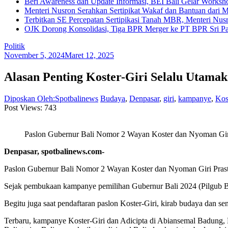
Beri Awareness dan Update Informasi, BEI Bali Gelar Works
Menteri Nusron Serahkan Sertipikat Wakaf dan Bantuan dari 
Terbitkan SE Percepatan Sertipikasi Tanah MBR, Menteri Nus
OJK Dorong Konsolidasi, Tiga BPR Merger ke PT BPR Sri Par
Politik
November 5, 2024
Maret 12, 2025
Alasan Penting Koster-Giri Selalu Utama
Diposkan Oleh:Spotbalinews
Budaya
,
Denpasar
,
giri
,
kampanye
,
Kos
Post Views:
743
Paslon Gubernur Bali Nomor 2 Wayan Koster dan Nyoman Giri P
Denpasar, spotbalinews.com-
Paslon Gubernur Bali Nomor 2 Wayan Koster dan Nyoman Giri Prasta 
Sejak pembukaan kampanye pemilihan Gubernur Bali 2024 (Pilgub Bal
Begitu juga saat pendaftaran paslon Koster-Giri, kirab budaya dan s
Terbaru, kampanye Koster-Giri dan Adicipta di Abiansemal Badung, 