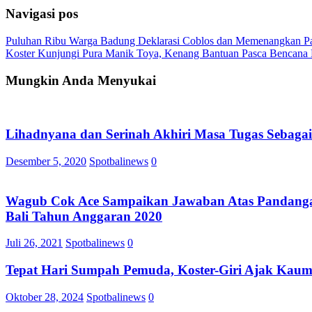
Navigasi pos
Puluhan Ribu Warga Badung Deklarasi Coblos dan Memenangkan Pas
Koster Kunjungi Pura Manik Toya, Kenang Bantuan Pasca Bencana
Mungkin Anda Menyukai
Lihadnyana dan Serinah Akhiri Masa Tugas Sebaga
Desember 5, 2020
Spotbalinews
0
Wagub Cok Ace Sampaikan Jawaban Atas Pandangan
Bali Tahun Anggaran 2020
Juli 26, 2021
Spotbalinews
0
Tepat Hari Sumpah Pemuda, Koster-Giri Ajak Kaum 
Oktober 28, 2024
Spotbalinews
0