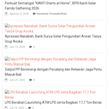
Perkuat Semangat “KANTI Starts at Home”, BPR Kanti Gelar
Family Gathering 2026
pada
Agustus 9, 2026
Komentar Dinonaktifkan
Perkuat
Semangat
“KANTI
Starts
at
Apresiasi Nasabah, Bank Surya Gelar Pengundian Arisan Tasya
Home”,
BPR
Grup Asoka
Kanti
Juni 15, 2020
0
Gelar
Family
Gathering
2026
Satpol PP Bersinergi dengan Pecalang dan Relawan Jaga Pintu
Masuk Bali
Juni 22, 2020
0
LPD Beraban Launching ATM LPD serta Bagikan 17,7 Ton Beras
Juli 19, 2020
0