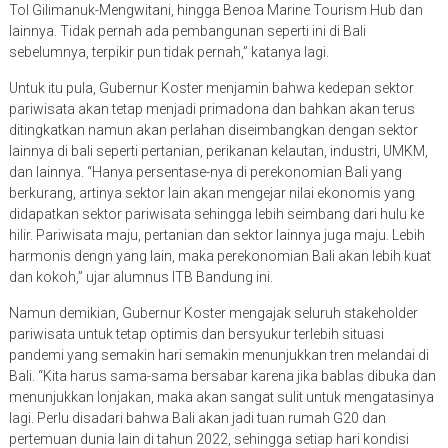
Tol Gilimanuk-Mengwitani, hingga Benoa Marine Tourism Hub dan
lainnya. Tidak pernah ada pembangunan seperti ini di Bali
sebelumnya, terpikir pun tidak pernah,” katanya lagi.
Untuk itu pula, Gubernur Koster menjamin bahwa kedepan sektor
pariwisata akan tetap menjadi primadona dan bahkan akan terus
ditingkatkan namun akan perlahan diseimbangkan dengan sektor
lainnya di bali seperti pertanian, perikanan kelautan, industri, UMKM,
dan lainnya. “Hanya persentase-nya di perekonomian Bali yang
berkurang, artinya sektor lain akan mengejar nilai ekonomis yang
didapatkan sektor pariwisata sehingga lebih seimbang dari hulu ke
hilir. Pariwisata maju, pertanian dan sektor lainnya juga maju. Lebih
harmonis dengn yang lain, maka perekonomian Bali akan lebih kuat
dan kokoh,” ujar alumnus ITB Bandung ini.
Namun demikian, Gubernur Koster mengajak seluruh stakeholder
pariwisata untuk tetap optimis dan bersyukur terlebih situasi
pandemi yang semakin hari semakin menunjukkan tren melandai di
Bali. “Kita harus sama-sama bersabar karena jika bablas dibuka dan
menunjukkan lonjakan, maka akan sangat sulit untuk mengatasinya
lagi. Perlu disadari bahwa Bali akan jadi tuan rumah G20 dan
pertemuan dunia lain di tahun 2022, sehingga setiap hari kondisi