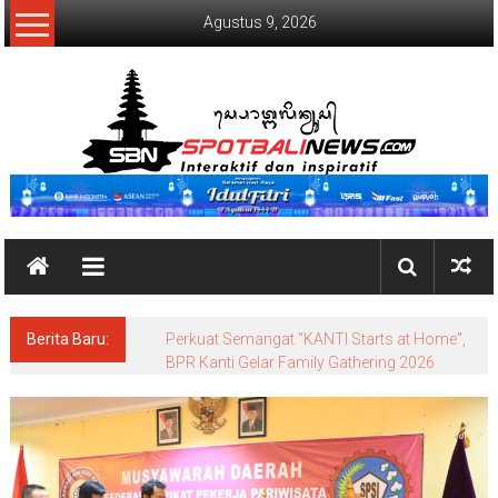
Lompat
Agustus 9, 2026
ke
konten
SpotBaliNews
Berita Baru:
Perkuat Semangat “KANTI Starts at Home”,
BPR Kanti Gelar Family Gathering 2026