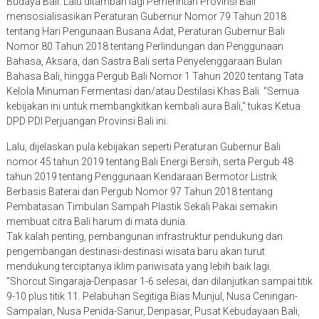
Budaya Bali. Lalu ditambah lagi Pemerintah Provinsi Bali
mensosialisasikan Peraturan Gubernur Nomor 79 Tahun 2018
tentang Hari Pengunaan Busana Adat, Peraturan Gubernur Bali
Nomor 80 Tahun 2018 tentang Perlindungan dan Penggunaan
Bahasa, Aksara, dan Sastra Bali serta Penyelenggaraan Bulan
Bahasa Bali, hingga Pergub Bali Nomor 1 Tahun 2020 tentang Tata
Kelola Minuman Fermentasi dan/atau Destilasi Khas Bali. “Semua
kebijakan ini untuk membangkitkan kembali aura Bali,“ tukas Ketua
DPD PDI Perjuangan Provinsi Bali ini.
Lalu, dijelaskan pula kebijakan seperti Peraturan Gubernur Bali
nomor 45 tahun 2019 tentang Bali Energi Bersih, serta Pergub 48
tahun 2019 tentang Penggunaan Kendaraan Bermotor Listrik
Berbasis Baterai dan Pergub Nomor 97 Tahun 2018 tentang
Pembatasan Timbulan Sampah Plastik Sekali Pakai semakin
membuat citra Bali harum di mata dunia.
Tak kalah penting, pembangunan infrastruktur pendukung dan
pengembangan destinasi-destinasi wisata baru akan turut
mendukung terciptanya iklim pariwisata yang lebih baik lagi.
“Shorcut Singaraja-Denpasar 1-6 selesai, dan dilanjutkan sampai titik
9-10 plus titik 11. Pelabuhan Segitiga Bias Munjul, Nusa Ceningan-
Sampalan, Nusa Penida-Sanur, Denpasar, Pusat Kebudayaan Bali,