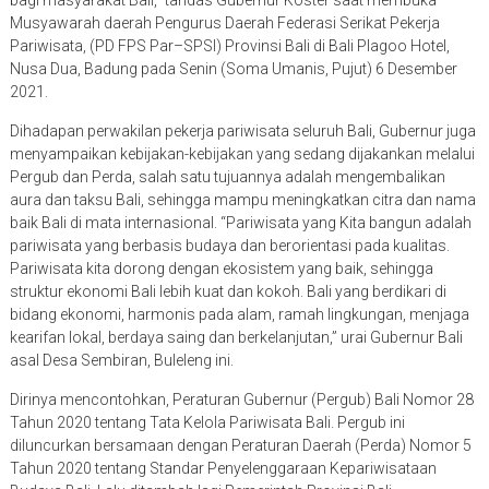
Musyawarah daerah Pengurus Daerah Federasi Serikat Pekerja
Pariwisata, (PD FPS Par–SPSI) Provinsi Bali di Bali Plagoo Hotel,
Nusa Dua, Badung pada Senin (Soma Umanis, Pujut) 6 Desember
2021.
Dihadapan perwakilan pekerja pariwisata seluruh Bali, Gubernur juga
menyampaikan kebijakan-kebijakan yang sedang dijakankan melalui
Pergub dan Perda, salah satu tujuannya adalah mengembalikan
aura dan taksu Bali, sehingga mampu meningkatkan citra dan nama
baik Bali di mata internasional. “Pariwisata yang Kita bangun adalah
pariwisata yang berbasis budaya dan berorientasi pada kualitas.
Pariwisata kita dorong dengan ekosistem yang baik, sehingga
struktur ekonomi Bali lebih kuat dan kokoh. Bali yang berdikari di
bidang ekonomi, harmonis pada alam, ramah lingkungan, menjaga
kearifan lokal, berdaya saing dan berkelanjutan,” urai Gubernur Bali
asal Desa Sembiran, Buleleng ini.
Dirinya mencontohkan, Peraturan Gubernur (Pergub) Bali Nomor 28
Tahun 2020 tentang Tata Kelola Pariwisata Bali. Pergub ini
diluncurkan bersamaan dengan Peraturan Daerah (Perda) Nomor 5
Tahun 2020 tentang Standar Penyelenggaraan Kepariwisataan