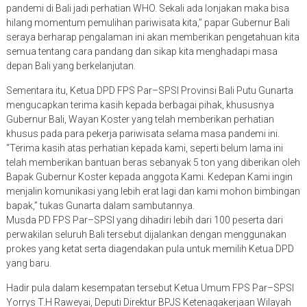
pandemi di Bali jadi perhatian WHO. Sekali ada lonjakan maka bisa
hilang momentum pemulihan pariwisata kita,” papar Gubernur Bali
seraya berharap pengalaman ini akan memberikan pengetahuan kita
semua tentang cara pandang dan sikap kita menghadapi masa
depan Bali yang berkelanjutan.
Sementara itu, Ketua DPD FPS Par–SPSI Provinsi Bali Putu Gunarta
mengucapkan terima kasih kepada berbagai pihak, khususnya
Gubernur Bali, Wayan Koster yang telah memberikan perhatian
khusus pada para pekerja pariwisata selama masa pandemi ini.
“Terima kasih atas perhatian kepada kami, seperti belum lama ini
telah memberikan bantuan beras sebanyak 5 ton yang diberikan oleh
Bapak Gubernur Koster kepada anggota Kami. Kedepan Kami ingin
menjalin komunikasi yang lebih erat lagi dan kami mohon bimbingan
bapak,” tukas Gunarta dalam sambutannya.
Musda PD FPS Par–SPSI yang dihadiri lebih dari 100 peserta dari
perwakilan seluruh Bali tersebut dijalankan dengan menggunakan
prokes yang ketat serta diagendakan pula untuk memilih Ketua DPD
yang baru.
Hadir pula dalam kesempatan tersebut Ketua Umum FPS Par–SPSI
Yorrys T.H Raweyai, Deputi Direktur BPJS Ketenagakerjaan Wilayah