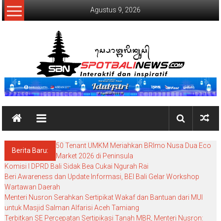
Lompat
Agustus 9, 2026
ke
konten
SpotBaliNews
50 Tenant UMKM Meriahkan BRImo Nusa Dua Eco
Berita Baru:
Market 2026 di Peninsula
Komisi I DPRD Bali Sidak Bea Cukai Ngurah Rai
Beri Awareness dan Update Informasi, BEI Bali Gelar Workshop
Wartawan Daerah
Menteri Nusron Serahkan Sertipikat Wakaf dan Bantuan dari MUI
untuk Masjid Salman Alfarisi Aceh Tamiang
Terbitkan SE Percepatan Sertipikasi Tanah MBR, Menteri Nusron: