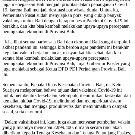
juga menegaskan Bali menjadi prioritas dalam penanganan Covid-
19, karena Bali menjadi destinasi pariwisata dunia. Untuk itu,
Pemerintah Pusat sudah menyiapkan porsi yang cukup banyak
vaksinnya untuk Bali dengan harapan besar Pandemi Covid-19 ini
berakhir, dan kita bisa kembali melakukan upaya-upaya percepatan
peningkatan ekonomi di Provinsi Bali.
“Kita lihat semua pariwisata Bali dan ekonomi Bali sangat terpukul
akibat pandemi ini, sehingga kita berdoa agar pandemi ini berakhir,
kegiatan vaksin berjalan lancar, masyarakat kita sehat, dan kita
semua bisa kembali melakukan upaya-upaya percepatan
peningkatan ekonomi di Provinsi Bali,” ujar Gubernur Koster yang
juga menjabat sebagai Ketua DPD PDI Perjuangan Provinsi Bali
ini.
Sementara itu, Kepala Dinas Kesehatan Provinsi Bali, dr. Ketut
Suarjaya melaporkan bahwa tujuan dari vaksinasi Covid-19 ini
untuk membentuk kekebalan kelompok, menurunkan kesakitan dan
kematian akibat Covid-19, melindungi dan memperkuat sistem
kesehatan, dan menjaga produktivitas dan meminimalkan dampak
sosial, serta ekonomi.
“Dalam vaksinisasi ini, kami juga akan menyasar pemberian vaksin
yang jumlahnya mencapai 2.999.400, dimana secara rinci akan
diberikan kepada Tenaga Kesehatan dan Tenaga Penunjang Faskes,