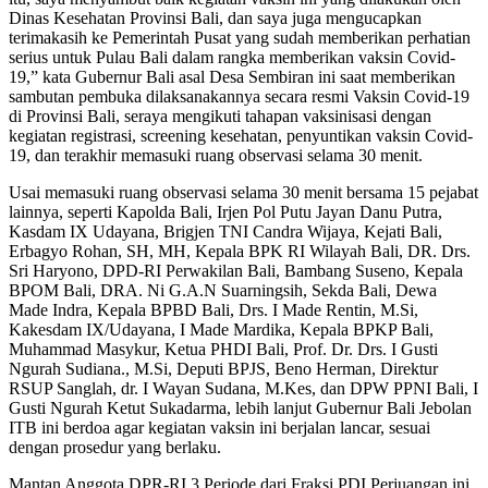
Dinas Kesehatan Provinsi Bali, dan saya juga mengucapkan
terimakasih ke Pemerintah Pusat yang sudah memberikan perhatian
serius untuk Pulau Bali dalam rangka memberikan vaksin Covid-
19,” kata Gubernur Bali asal Desa Sembiran ini saat memberikan
sambutan pembuka dilaksanakannya secara resmi Vaksin Covid-19
di Provinsi Bali, seraya mengikuti tahapan vaksinisasi dengan
kegiatan registrasi, screening kesehatan, penyuntikan vaksin Covid-
19, dan terakhir memasuki ruang observasi selama 30 menit.
Usai memasuki ruang observasi selama 30 menit bersama 15 pejabat
lainnya, seperti Kapolda Bali, Irjen Pol Putu Jayan Danu Putra,
Kasdam IX Udayana, Brigjen TNI Candra Wijaya, Kejati Bali,
Erbagyo Rohan, SH, MH, Kepala BPK RI Wilayah Bali, DR. Drs.
Sri Haryono, DPD-RI Perwakilan Bali, Bambang Suseno, Kepala
BPOM Bali, DRA. Ni G.A.N Suarningsih, Sekda Bali, Dewa
Made Indra, Kepala BPBD Bali, Drs. I Made Rentin, M.Si,
Kakesdam IX/Udayana, I Made Mardika, Kepala BPKP Bali,
Muhammad Masykur, Ketua PHDI Bali, Prof. Dr. Drs. I Gusti
Ngurah Sudiana., M.Si, Deputi BPJS, Beno Herman, Direktur
RSUP Sanglah, dr. I Wayan Sudana, M.Kes, dan DPW PPNI Bali, I
Gusti Ngurah Ketut Sukadarma, lebih lanjut Gubernur Bali Jebolan
ITB ini berdoa agar kegiatan vaksin ini berjalan lancar, sesuai
dengan prosedur yang berlaku.
Mantan Anggota DPR-RI 3 Periode dari Fraksi PDI Perjuangan ini