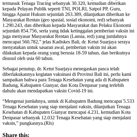
termasuk Tenaga Tracing sebanyak 30.320, kemudian diberikan
kepada Pelayan Publik seperti TNI, POLRI, Satpol PP, Guru,
hingga Aparat Hukum sejumlah 263.389, dilanjutkan diberikan ke
Masyarakat Rentan (geo spasial, sosial ekonomi, red) sebanyak
1.290.243, dan diberikan kepada Masyarakat dan Pelaku Ekonomi
sejumlah 854.756, serta yang tidak ketinggalan pemberian vaksin ini
juga menyasar Masyarakat Rentan (Lansia, red) yang jumlahnya
mencapai 560.782,” jelas Kadiskes Bali, dr. Ketut Suarjaya seraya
menyatakan untuk sasaran awal, pemberian vaksin ini akan
dilakukan kepada orang yang berusia 18-59 tahun, dan berikutnya
disusul oleh usia 60 tahun.
Sebagai penutup, dr. Ketut Suarjaya menegaskan pasca telah
diberlakukannya kegiatan vaksinasi di Provinsi Bali ini, perlu kami
sampaikan bahwa para Tenaga Kesehatan yang ada di Kabupaten
Badung, Kabupaten Gianyar, dan Kota Denpasar yang terlebih
dahulu akan mendapatkan vaksin Covid-19 ini.
“Mengenai jumlahnya, untuk di Kabupaten Badung mencapai 5.533
Tenaga Kesehatan yang siap menjalani vaksin, dilanjutkan Tenaga
Kesehatan di Kabupaten Gianyar mencapai 4.231, kemudian Kota
Denpasar sebanyak 12.032 Tenaga Kesehatan yang siap menjalani
vaksin,” pungkasnya.(Rls)
Share this: