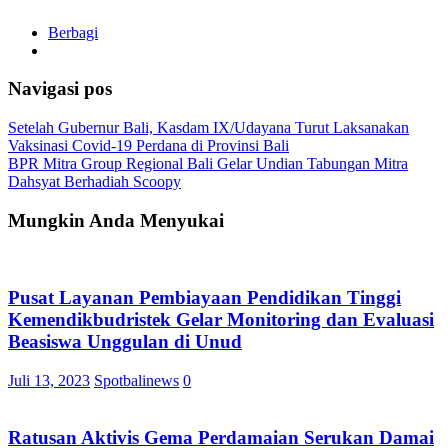
Berbagi
Navigasi pos
Setelah Gubernur Bali, Kasdam IX/Udayana Turut Laksanakan
Vaksinasi Covid-19 Perdana di Provinsi Bali
BPR Mitra Group Regional Bali Gelar Undian Tabungan Mitra
Dahsyat Berhadiah Scoopy
Mungkin Anda Menyukai
Pusat Layanan Pembiayaan Pendidikan Tinggi
Kemendikbudristek Gelar Monitoring dan Evaluasi
Beasiswa Unggulan di Unud
Juli 13, 2023
Spotbalinews
0
Ratusan Aktivis Gema Perdamaian Serukan Damai