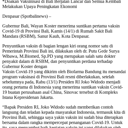
*Doakan Vaksinisasi di Bali Berjalan Lancar dan Semua Kembali
Melakukan Upaya Peningkatan Ekonomi
Denpasar (Spotbalinews) –
Gubernur Bali, Wayan Koster menerima suntikan pertama vaksin
Covid-19 di Provinsi Bali, Kamis (14/1) di Rumah Sakit Bali
Mandara (RSBM), Sanur Kauh, Kota Denpasar.
Penyuntikan vaksin di bagian lengan kiri orang nomor satu di
Pemerintah Provinsi Bali ini, dilakukan oleh dr. Putu Gede Surya
Wibawa, M.Biomed, Sp.PD yang merupakan salah satu dokter
penyakit dalam di RSBM, dan penyuntikan perdana terhadap
Gubernur Koster dengan
Vaksin Covid-19 yang dikirim oleh Biofarma Bandung itu menandai
program vaksinasi di Provinsi Bali resmi diberlakukan, setelah
sebelumnya pada, Rabu (13/1) Presiden RI Joko Widodo menjadi
orang pertama di Indonesia yang menerima suntikan vaksin Covid-
19 buatan perusahaan asal China, Sinovac tersebut di Kompleks
Istana Kepresidenan Jakarta.
“Bapak Presiden RI, Joko Widodo sudah memberikan contoh
langsung dan teladan kepada masyarakat Indonesia, termasuk kita di
Provinsi Bali, sehingga saya yakin vaksin ini sudah bisa diterapkan
bersama dalam rangka mempercepat penanganan Covid-19. Untuk
itu, saya menyambut baik kegiatan vaksin ini yang dilakukan oleh