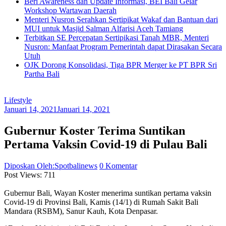
Beri Awareness dan Update Informasi, BEI Bali Gelar
Workshop Wartawan Daerah
Menteri Nusron Serahkan Sertipikat Wakaf dan Bantuan dari
MUI untuk Masjid Salman Alfarisi Aceh Tamiang
Terbitkan SE Percepatan Sertipikasi Tanah MBR, Menteri
Nusron: Manfaat Program Pemerintah dapat Dirasakan Secara
Utuh
OJK Dorong Konsolidasi, Tiga BPR Merger ke PT BPR Sri
Partha Bali
Lifestyle
Januari 14, 2021
Januari 14, 2021
Gubernur Koster Terima Suntikan
Pertama Vaksin Covid-19 di Pulau Bali
Diposkan Oleh:Spotbalinews
0 Komentar
Post Views:
711
Gubernur Bali, Wayan Koster menerima suntikan pertama vaksin
Covid-19 di Provinsi Bali, Kamis (14/1) di Rumah Sakit Bali
Mandara (RSBM), Sanur Kauh, Kota Denpasar.