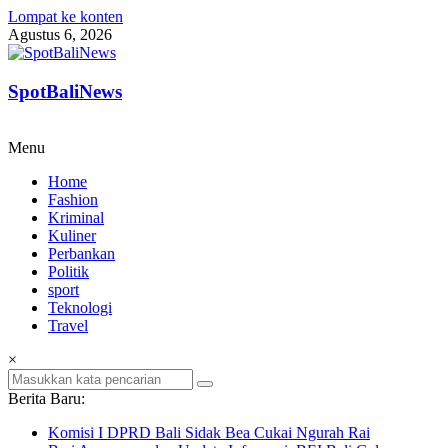
Lompat ke konten
Agustus 6, 2026
SpotBaliNews
Menu
Home
Fashion
Kriminal
Kuliner
Perbankan
Politik
sport
Teknologi
Travel
×
Berita Baru:
Komisi I DPRD Bali Sidak Bea Cukai Ngurah Rai