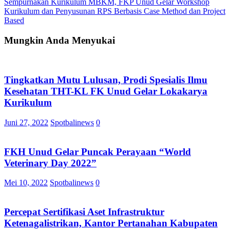
Sempurnakan Kurikulum MBKM, FKP Unud Gelar Workshop
Kurikulum dan Penyusunan RPS Berbasis Case Method dan Project
Based
Mungkin Anda Menyukai
Tingkatkan Mutu Lulusan, Prodi Spesialis Ilmu
Kesehatan THT-KL FK Unud Gelar Lokakarya
Kurikulum
Juni 27, 2022
Spotbalinews
0
FKH Unud Gelar Puncak Perayaan “World
Veterinary Day 2022”
Mei 10, 2022
Spotbalinews
0
Percepat Sertifikasi Aset Infrastruktur
Ketenagalistrikan, Kantor Pertanahan Kabupaten