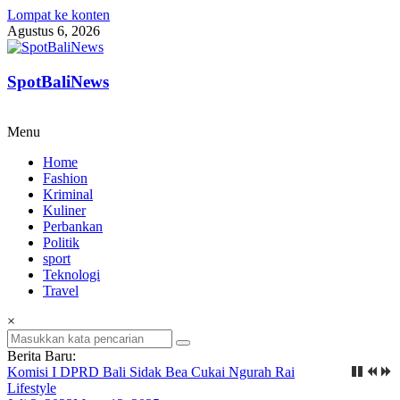
Lompat ke konten
Agustus 6, 2026
SpotBaliNews
Menu
Home
Fashion
Kriminal
Kuliner
Perbankan
Politik
sport
Teknologi
Travel
×
Berita Baru:
Komisi I DPRD Bali Sidak Bea Cukai Ngurah Rai
Lifestyle