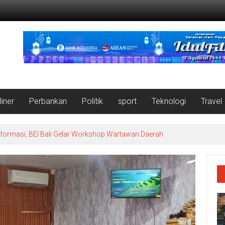
liner
Perbankan
Politik
sport
Teknologi
Travel
nformasi, BEI Bali Gelar Workshop Wartawan Daerah