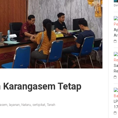
Di
Ap
Ar
Sa
Re
ah Karangasem Tetap
LP
gasem
,
layanan
,
Nataru
,
sertipikat
,
Tanah
17