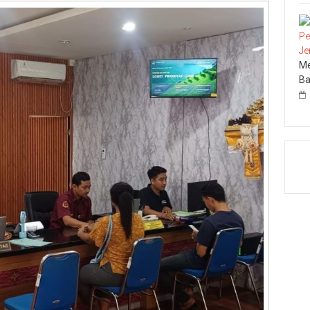
Me
Ba