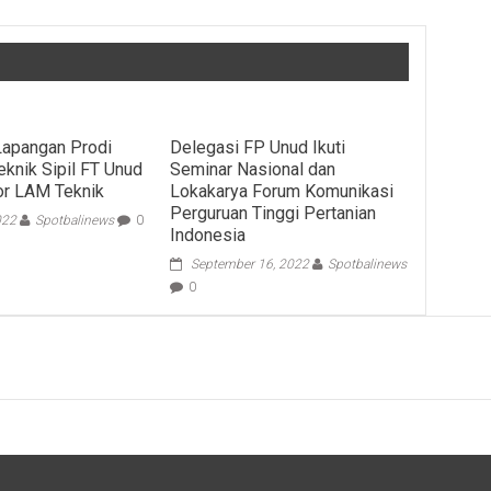
apangan Prodi
Delegasi FP Unud Ikuti
eknik Sipil FT Unud
Seminar Nasional dan
or LAM Teknik
Lokakarya Forum Komunikasi
Perguruan Tinggi Pertanian
022
Spotbalinews
0
Indonesia
September 16, 2022
Spotbalinews
0