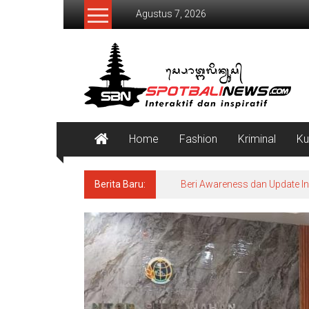
Lompat
Agustus 7, 2026
ke
konten
SpotBaliNews
Home
Fashion
Kriminal
Ku
Berita Baru:
Beri Awareness dan Update I