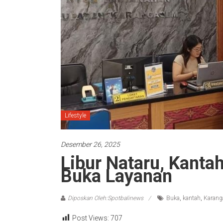
Lifestyle
Desember 26, 2025
Libur Nataru, Kant
Buka Layanan
Diposkan Oleh:Spotbalinews
Buka
,
kantah
,
Karan
Post Views:
707