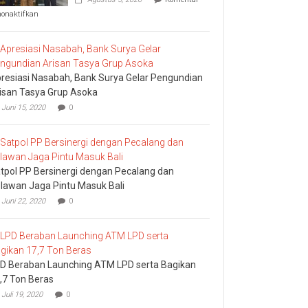
pada
nonaktifkan
Komisi
I
DPRD
Bali
Sidak
resiasi Nasabah, Bank Surya Gelar Pengundian
Bea
Cukai
isan Tasya Grup Asoka
Ngurah
Juni 15, 2020
0
Rai
tpol PP Bersinergi dengan Pecalang dan
lawan Jaga Pintu Masuk Bali
Juni 22, 2020
0
D Beraban Launching ATM LPD serta Bagikan
,7 Ton Beras
Juli 19, 2020
0