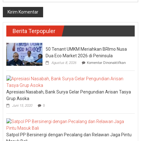
Berita Terpopuler
50 Tenant UMKM Meriahkan BRImo Nusa
Dua Eco Market 2026 di Peninsula
pada
Agustus 8, 2026
Komentar Dinonaktifkan
50
Tenant
UMKM
Meriahka
BRImo
Apresiasi Nasabah, Bank Surya Gelar Pengundian Arisan Tasya
Nusa
Dua
Grup Asoka
Eco
Juni 15, 2020
0
Market
2026
di
Peninsul
Satpol PP Bersinergi dengan Pecalang dan Relawan Jaga Pintu