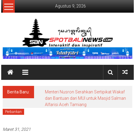
Lompat
Agustus 9, 2026
ke
konten
SpotBaliNews
Berita Baru:
Menteri Nusron Serahkan Sertipikat Wakaf
dan Bantuan dari MUI untuk Masjid Salman
Alfarisi Aceh Tamiang
Perbankan
Maret 31, 2021