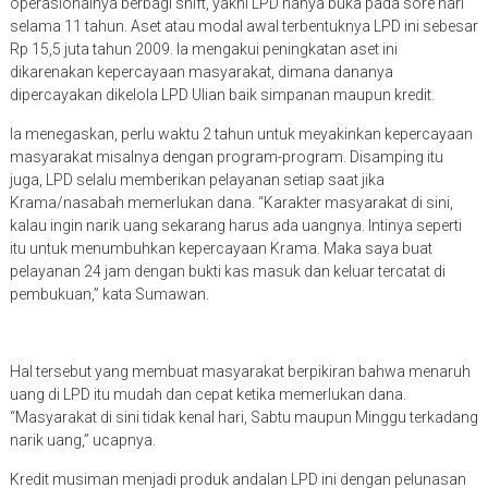
operasionalnya berbagi shift, yakni LPD hanya buka pada sore hari
selama 11 tahun. Aset atau modal awal terbentuknya LPD ini sebesar
Rp 15,5 juta tahun 2009. Ia mengakui peningkatan aset ini
dikarenakan kepercayaan masyarakat, dimana dananya
dipercayakan dikelola LPD Ulian baik simpanan maupun kredit.
Ia menegaskan, perlu waktu 2 tahun untuk meyakinkan kepercayaan
masyarakat misalnya dengan program-program. Disamping itu
juga, LPD selalu memberikan pelayanan setiap saat jika
Krama/nasabah memerlukan dana. “Karakter masyarakat di sini,
kalau ingin narik uang sekarang harus ada uangnya. Intinya seperti
itu untuk menumbuhkan kepercayaan Krama. Maka saya buat
pelayanan 24 jam dengan bukti kas masuk dan keluar tercatat di
pembukuan,” kata Sumawan.
Hal tersebut yang membuat masyarakat berpikiran bahwa menaruh
uang di LPD itu mudah dan cepat ketika memerlukan dana.
“Masyarakat di sini tidak kenal hari, Sabtu maupun Minggu terkadang
narik uang,” ucapnya.
Kredit musiman menjadi produk andalan LPD ini dengan pelunasan