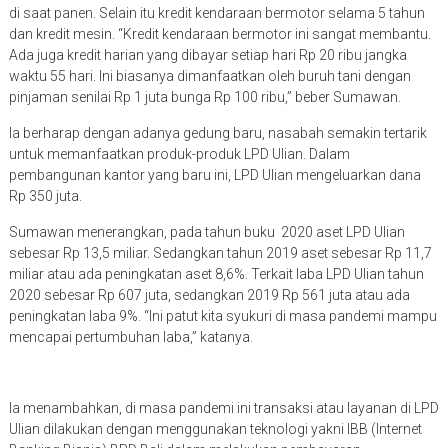
di saat panen. Selain itu kredit kendaraan bermotor selama 5 tahun
dan kredit mesin. “Kredit kendaraan bermotor ini sangat membantu.
Ada juga kredit harian yang dibayar setiap hari Rp 20 ribu jangka
waktu 55 hari. Ini biasanya dimanfaatkan oleh buruh tani dengan
pinjaman senilai Rp 1 juta bunga Rp 100 ribu,” beber Sumawan.
Ia berharap dengan adanya gedung baru, nasabah semakin tertarik
untuk memanfaatkan produk-produk LPD Ulian. Dalam
pembangunan kantor yang baru ini, LPD Ulian mengeluarkan dana
Rp 350 juta.
Sumawan menerangkan, pada tahun buku 2020 aset LPD Ulian
sebesar Rp 13,5 miliar. Sedangkan tahun 2019 aset sebesar Rp 11,7
miliar atau ada peningkatan aset 8,6%. Terkait laba LPD Ulian tahun
2020 sebesar Rp 607 juta, sedangkan 2019 Rp 561 juta atau ada
peningkatan laba 9%. “Ini patut kita syukuri di masa pandemi mampu
mencapai pertumbuhan laba,” katanya.
Ia menambahkan, di masa pandemi ini transaksi atau layanan di LPD
Ulian dilakukan dengan menggunakan teknologi yakni IBB (Internet