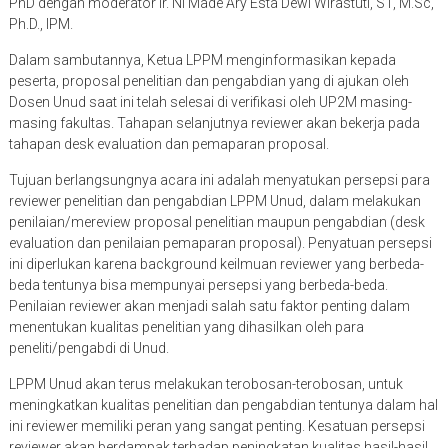
PhD dengan moderator Ir. Ni Made Ary Esta Dewi Wirastuti, ST, M.Sc,
Ph.D., IPM.
Dalam sambutannya, Ketua LPPM menginformasikan kepada
peserta, proposal penelitian dan pengabdian yang di ajukan oleh
Dosen Unud saat ini telah selesai di verifikasi oleh UP2M masing-
masing fakultas. Tahapan selanjutnya reviewer akan bekerja pada
tahapan desk evaluation dan pemaparan proposal.
Tujuan berlangsungnya acara ini adalah menyatukan persepsi para
reviewer penelitian dan pengabdian LPPM Unud, dalam melakukan
penilaian/mereview proposal penelitian maupun pengabdian (desk
evaluation dan penilaian pemaparan proposal). Penyatuan persepsi
ini diperlukan karena background keilmuan reviewer yang berbeda-
beda tentunya bisa mempunyai persepsi yang berbeda-beda.
Penilaian reviewer akan menjadi salah satu faktor penting dalam
menentukan kualitas penelitian yang dihasilkan oleh para
peneliti/pengabdi di Unud.
LPPM Unud akan terus melakukan terobosan-terobosan, untuk
meningkatkan kualitas penelitian dan pengabdian tentunya dalam hal
ini reviewer memiliki peran yang sangat penting. Kesatuan persepsi
reviewer akan berdampak terhadap peningkatan kualitas hasil-hasil