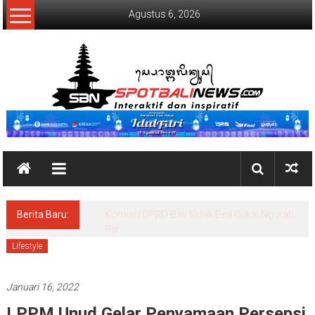
Lompat
Agustus 6, 2026
ke
konten
SpotBaliNews
Berita Baru:
Komisi I DPRD Bali Sidak Bea Cukai Ngurah
Rai
Lifestyle
Januari 16, 2022
LPPM Unud Gelar Penyamaan Persepsi