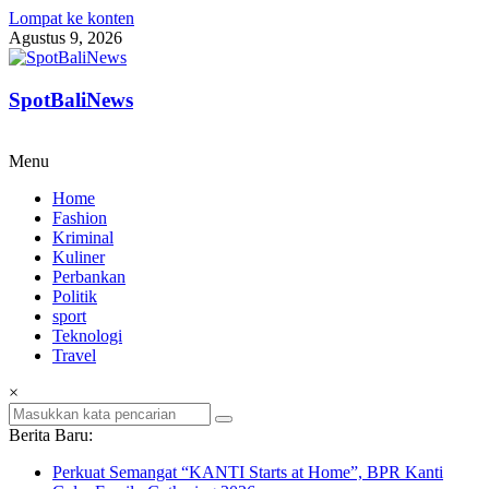
Lompat ke konten
Agustus 9, 2026
SpotBaliNews
Menu
Home
Fashion
Kriminal
Kuliner
Perbankan
Politik
sport
Teknologi
Travel
×
Berita Baru:
Perkuat Semangat “KANTI Starts at Home”, BPR Kanti