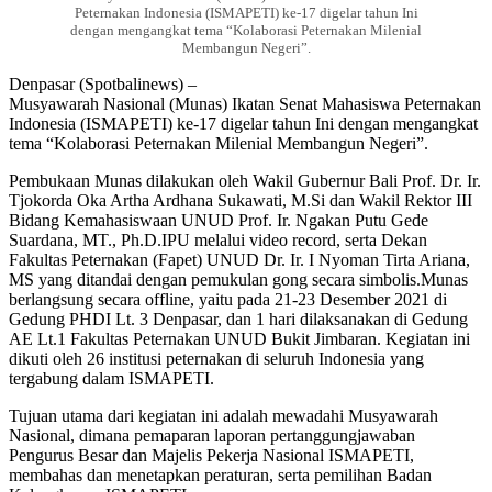
Peternakan Indonesia (ISMAPETI) ke-17 digelar tahun Ini
dengan mengangkat tema “Kolaborasi Peternakan Milenial
Membangun Negeri”.
Denpasar (Spotbalinews) –
Musyawarah Nasional (Munas) Ikatan Senat Mahasiswa Peternakan
Indonesia (ISMAPETI) ke-17 digelar tahun Ini dengan mengangkat
tema “Kolaborasi Peternakan Milenial Membangun Negeri”.
Pembukaan Munas dilakukan oleh Wakil Gubernur Bali Prof. Dr. Ir.
Tjokorda Oka Artha Ardhana Sukawati, M.Si dan Wakil Rektor III
Bidang Kemahasiswaan UNUD Prof. Ir. Ngakan Putu Gede
Suardana, MT., Ph.D.IPU melalui video record, serta Dekan
Fakultas Peternakan (Fapet) UNUD Dr. Ir. I Nyoman Tirta Ariana,
MS yang ditandai dengan pemukulan gong secara simbolis.Munas
berlangsung secara offline, yaitu pada 21-23 Desember 2021 di
Gedung PHDI Lt. 3 Denpasar, dan 1 hari dilaksanakan di Gedung
AE Lt.1 Fakultas Peternakan UNUD Bukit Jimbaran. Kegiatan ini
dikuti oleh 26 institusi peternakan di seluruh Indonesia yang
tergabung dalam ISMAPETI.
Tujuan utama dari kegiatan ini adalah mewadahi Musyawarah
Nasional, dimana pemaparan laporan pertanggungjawaban
Pengurus Besar dan Majelis Pekerja Nasional ISMAPETI,
membahas dan menetapkan peraturan, serta pemilihan Badan