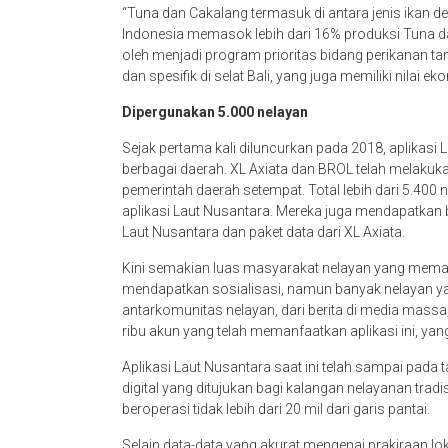
“Tuna dan Cakalang termasuk di antara jenis ikan d
Indonesia memasok lebih dari 16% produksi Tuna da
oleh menjadi program prioritas bidang perikanan t
dan spesifik di selat Bali, yang juga memiliki nilai ek
Dipergunakan 5.000 nelayan
Sejak pertama kali diluncurkan pada 2018, aplikasi
berbagai daerah. XL Axiata dan BROL telah melakuk
pemerintah daerah setempat. Total lebih dari 5.400 
aplikasi Laut Nusantara. Mereka juga mendapatkan 
Laut Nusantara dan paket data dari XL Axiata.
Kini semakian luas masyarakat nelayan yang meman
mendapatkan sosialisasi, namun banyak nelayan ya
antarkomunitas nelayan, dari berita di media massa, s
ribu akun yang telah memanfaatkan aplikasi ini, yan
Aplikasi Laut Nusantara saat ini telah sampai pada
digital yang ditujukan bagi kalangan nelayanan tra
beroperasi tidak lebih dari 20 mil dari garis pantai.
Selain data-data yang akurat mengenai prakiraan loka