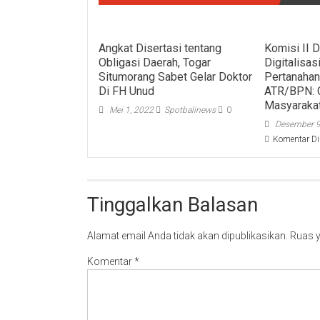
Angkat Disertasi tentang
Komisi II 
Obligasi Daerah, Togar
Digitalisa
Situmorang Sabet Gelar Doktor
Pertanahan
Di FH Unud
ATR/BPN: 
Masyaraka
Mei 1, 2022
Spotbalinews
0
Desember 9
Komentar Di
Tinggalkan Balasan
Alamat email Anda tidak akan dipublikasikan.
Ruas y
Komentar
*