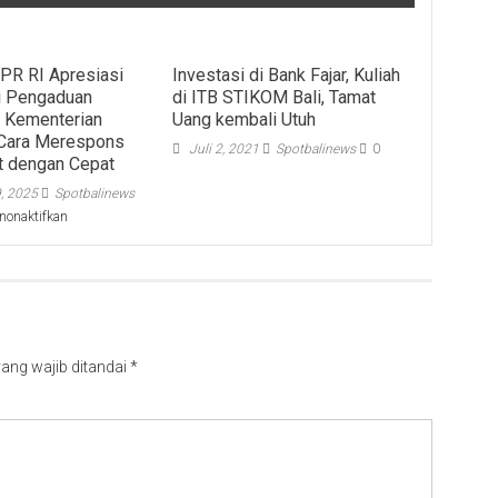
DPR RI Apresiasi
Investasi di Bank Fajar, Kuliah
si Pengaduan
di ITB STIKOM Bali, Tamat
 Kementerian
Uang kembali Utuh
Cara Merespons
Juli 2, 2021
Spotbalinews
0
t dengan Cepat
, 2025
Spotbalinews
pada
nonaktifkan
Komisi
II
DPR
RI
Apresiasi
Digitalisasi
Pengaduan
ang wajib ditandai
*
Pertanahan
Kementerian
ATR/BPN:
Cara
Merespons
Masyarakat
dengan