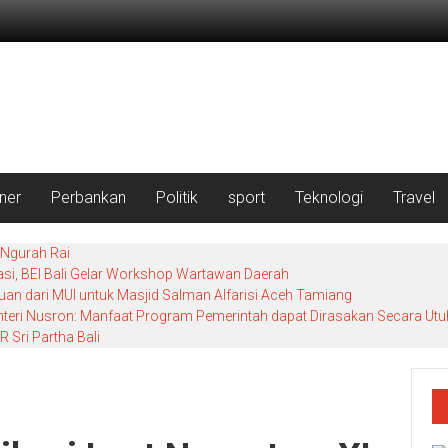
iner
Perbankan
Politik
sport
Teknologi
Travel
 Ngurah Rai
si, BEI Bali Gelar Workshop Wartawan Daerah
uan dari MUI untuk Masjid Salman Alfarisi Aceh Tamiang
enteri Nusron: Manfaat Program Pemerintah dapat Dirasakan Secara Utu
 Sri Partha Bali