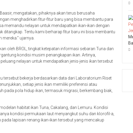
O Baasir, mengatakan, pihaknya akan terus berusaha
ngan menghadirkan fitur-fitur baru yang bisa membantu para
i bisa memandu nelayan untuk mendapatkan ikan-ikan dengan
ntuk ditangkap. Tentu kami berharap fitur baru ini bisa membantu
Me
 mereka.” ujarnya.
Ba
ukan oleh BROL, tingkat ketepatan informasi sebaran Tuna dan
tergantung kondisi musim penangkapan ikan. Artinya,
 peluang nelayan untuk mendapatkan jenis-jenis ikan tersebut
ru tersebut bekerja berdasarkan data dari Laboratorium Riset
enunjukkan, setiap jenis ikan memiliki preferensi atau
 pada pola hidup ikan, termasuk migrasi, berkembang biak,
odelan habitat ikan Tuna, Cakalang, dan Lemuru. Kondisi
 hanya kondisi permukaan laut menyangkut suhu dan klorofil-a,
 pada lapisan renang ikan-ikan tersebut yang mencakup