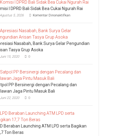
misi I DPRD Bali Sidak Bea Cukai Ngurah Rai
pada
Agustus 5, 2026
Komentar Dinonaktifkan
Komisi
I
DPRD
Bali
Sidak
resiasi Nasabah, Bank Surya Gelar Pengundian
Bea
Cukai
isan Tasya Grup Asoka
Ngurah
Juni 15, 2020
0
Rai
tpol PP Bersinergi dengan Pecalang dan
lawan Jaga Pintu Masuk Bali
Juni 22, 2020
0
D Beraban Launching ATM LPD serta Bagikan
,7 Ton Beras