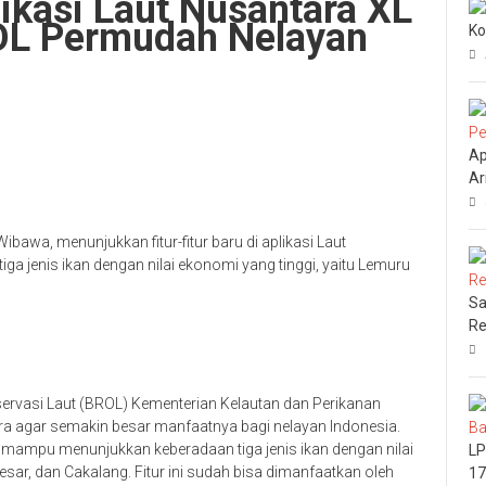
plikasi Laut Nusantara XL
OL Permudah Nelayan
Ko
Ap
Ar
Wibawa, menunjukkan fitur-fitur baru di aplikasi Laut
 jenis ikan dengan nilai ekonomi yang tinggi, yaitu Lemuru
Sa
Re
bservasi Laut (BROL) Kementerian Kelautan dan Perikanan
a agar semakin besar manfaatnya bagi nelayan Indonesia.
g mampu menunjukkan keberadaan tiga jenis ikan dengan nilai
LP
esar, dan Cakalang. Fitur ini sudah bisa dimanfaatkan oleh
17