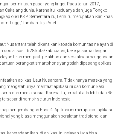
engan permintaan pasar yang tinggi. Pada tahun 2017,
n Cakalang dunia. Karena itu, keduanya dan juga Tongkol
angkap oleh KKP. Sementara itu, Lemuru merupakan ikan khas
onomi tinggi,” tambah Teja Arief.
 Laut Nusantara telah dikenalkan kepada komunitas nelayan di
an sosialisasi di 28 kota/kabupaten, bekerja sama dengan
nelayan telah mengikuti pelatihan dan sosialisasi penggunaan
bantuan perangkat smartphone yang telah dipasang aplikasi
faatkan aplikasi Laut Nusantara. Tidak hanya mereka yang
ng mengetahuinya manfaat aplikasi ini dari komunikasi
erta dari media sosial. Karena itu, tercatat ada lebih dari 45
g tersebar di hampir seluruh Indonesia.
 tahap pengembangan Fase 4. Aplikasi ini merupakan aplikasi
disional yang biasa menggunakan peralatan tradisional dan
si keberadaan ikan, di aplikasi ini nelayan juga bisa