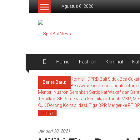
Lompat
Agustus 6, 2026
ke
konten
SpotBaliNews
Home
Fashion
Kriminal
Kul
Komisi I DPRD Bali Sidak Bea Cukai
Berita Baru:
Beri Awareness dan Update Informa
Menteri Nusron Serahkan Sertipikat Wakaf dan Bant
Terbitkan SE Percepatan Sertipikasi Tanah MBR, M
OJK Dorong Konsolidasi, Tiga BPR Merger ke PT BPR
Lifestyle
Januari 30, 2021