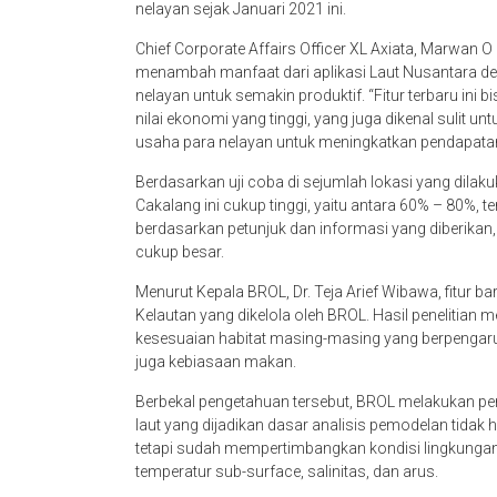
nelayan sejak Januari 2021 ini.
Chief Corporate Affairs Officer XL Axiata, Marwan 
menambah manfaat dari aplikasi Laut Nusantara de
nelayan untuk semakin produktif. “Fitur terbaru in
nilai ekonomi yang tinggi, yang juga dikenal sulit u
usaha para nelayan untuk meningkatkan pendapatan
Berdasarkan uji coba di sejumlah lokasi yang dilak
Cakalang ini cukup tinggi, yaitu antara 60% – 80%, 
berdasarkan petunjuk dan informasi yang diberikan,
cukup besar.
Menurut Kepala BROL, Dr. Teja Arief Wibawa, fitur ba
Kelautan yang dikelola oleh BROL. Hasil penelitian m
kesesuaian habitat masing-masing yang berpengaruh
juga kebiasaan makan.
Berbekal pengetahuan tersebut, BROL melakukan pem
laut yang dijadikan dasar analisis pemodelan tidak
tetapi sudah mempertimbangkan kondisi lingkungan
temperatur sub-surface, salinitas, dan arus.