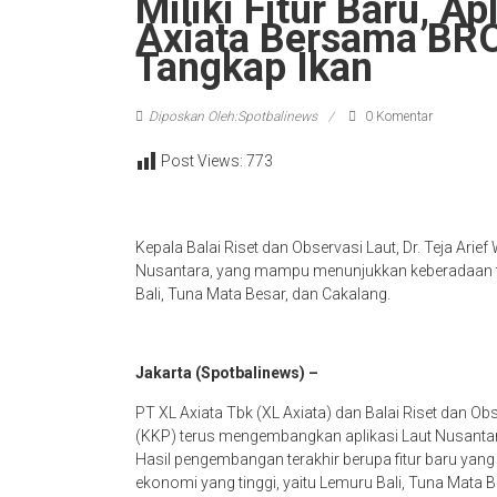
Miliki Fitur Baru, A
Axiata Bersama BR
Tangkap Ikan
Diposkan Oleh:Spotbalinews
0 Komentar
Post Views:
773
Kepala Balai Riset dan Observasi Laut, Dr. Teja Arief 
Nusantara, yang mampu menunjukkan keberadaan tiga
Bali, Tuna Mata Besar, dan Cakalang.
Jakarta (Spotbalinews) –
PT XL Axiata Tbk (XL Axiata) dan Balai Riset dan O
(KKP) terus mengembangkan aplikasi Laut Nusantar
Hasil pengembangan terakhir berupa fitur baru yan
ekonomi yang tinggi, yaitu Lemuru Bali, Tuna Mata B