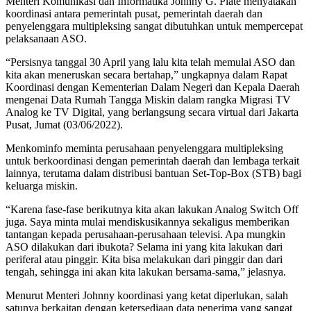
Menteri Komunikasi dan Informatika Johnny G. Plate menyatakan
koordinasi antara pemerintah pusat, pemerintah daerah dan
penyelenggara multipleksing sangat dibutuhkan untuk mempercepat
pelaksanaan ASO.
“Persisnya tanggal 30 April yang lalu kita telah memulai ASO dan
kita akan meneruskan secara bertahap,” ungkapnya dalam Rapat
Koordinasi dengan Kementerian Dalam Negeri dan Kepala Daerah
mengenai Data Rumah Tangga Miskin dalam rangka Migrasi TV
Analog ke TV Digital, yang berlangsung secara virtual dari Jakarta
Pusat, Jumat (03/06/2022).
Menkominfo meminta perusahaan penyelenggara multipleksing
untuk berkoordinasi dengan pemerintah daerah dan lembaga terkait
lainnya, terutama dalam distribusi bantuan Set-Top-Box (STB) bagi
keluarga miskin.
“Karena fase-fase berikutnya kita akan lakukan Analog Switch Off
juga. Saya minta mulai mendiskusikannya sekaligus memberikan
tantangan kepada perusahaan-perusahaan televisi. Apa mungkin
ASO dilakukan dari ibukota? Selama ini yang kita lakukan dari
periferal atau pinggir. Kita bisa melakukan dari pinggir dan dari
tengah, sehingga ini akan kita lakukan bersama-sama,” jelasnya.
Menurut Menteri Johnny koordinasi yang ketat diperlukan, salah
satunya berkaitan dengan ketersediaan data penerima yang sangat