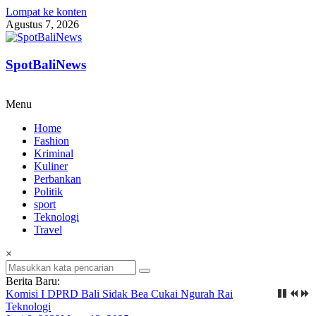
Lompat ke konten
Agustus 7, 2026
SpotBaliNews
Menu
Home
Fashion
Kriminal
Kuliner
Perbankan
Politik
sport
Teknologi
Travel
×
Berita Baru:
Komisi I DPRD Bali Sidak Bea Cukai Ngurah Rai
Teknologi