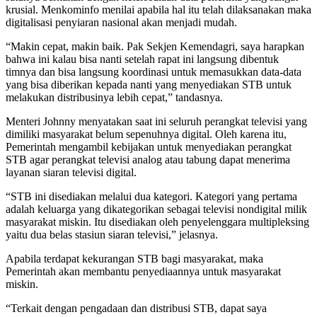
krusial. Menkominfo menilai apabila hal itu telah dilaksanakan maka
digitalisasi penyiaran nasional akan menjadi mudah.
“Makin cepat, makin baik. Pak Sekjen Kemendagri, saya harapkan
bahwa ini kalau bisa nanti setelah rapat ini langsung dibentuk
timnya dan bisa langsung koordinasi untuk memasukkan data-data
yang bisa diberikan kepada nanti yang menyediakan STB untuk
melakukan distribusinya lebih cepat,” tandasnya.
Menteri Johnny menyatakan saat ini seluruh perangkat televisi yang
dimiliki masyarakat belum sepenuhnya digital. Oleh karena itu,
Pemerintah mengambil kebijakan untuk menyediakan perangkat
STB agar perangkat televisi analog atau tabung dapat menerima
layanan siaran televisi digital.
“STB ini disediakan melalui dua kategori. Kategori yang pertama
adalah keluarga yang dikategorikan sebagai televisi nondigital milik
masyarakat miskin. Itu disediakan oleh penyelenggara multipleksing
yaitu dua belas stasiun siaran televisi,” jelasnya.
Apabila terdapat kekurangan STB bagi masyarakat, maka
Pemerintah akan membantu penyediaannya untuk masyarakat
miskin.
“Terkait dengan pengadaan dan distribusi STB, dapat saya