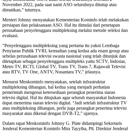
November 2022, pada saat nanti ASO seluruhnya ditutup atau
dimatikan,” tuturnya.
Menteri Johnny menyatakan Kementerian Kominfo telah melakukan
persiapan dan pelaksanaan ASO. Hal itu dimulai dari penetapan
perusahaan penyelenggara multipleksing melalui metode seleksi dan
evaluasi.
“Penyelenggara multipleksing yang pertama itu yakni Lembaga
Penyiaran Publik TVRI, kemudian yang kedua ada enam group atau
sebelas perusahaan televisi swasta nasional yang telah ditunjuk dan
ditetapkan sebagai penyelenggara multipleks yaitu SCTV, Indosiar,
Metro TV, RCTI, Global TV, Trans TV, Trans 7, Rajawali Televisi
atau RTV, TV One, ANTV, Nusantara TV,” jelasnya.
Menurut Menkominfo menyatakan, setelah infrastruktur
multipleksing dibangun, hal kedua yang menjadi perhatian
pemerintah mengenai ketersediaan perangkat penerima siaran
televisi digital. Hal itu ditujukan agar seluruh masyarakat Indonesia
dapat menerima siaran televisi digital. “Jadi setelah infrastruktur TV
atau multipleksing dibangun, perlu juga perangkat penerima televisi
masyarakat atau dikenal dengan DVB-T2,” ujarnya.
Dalam rapat Menkominfo Johnny G. Plate didampingi Sekretaris
Jenderal Kementerian Kominfo Mira Tayyiba, Plt. Direktur Jenderal