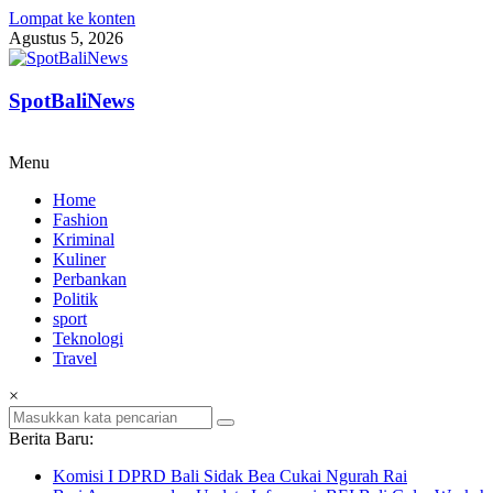
Lompat ke konten
Agustus 5, 2026
SpotBaliNews
Menu
Home
Fashion
Kriminal
Kuliner
Perbankan
Politik
sport
Teknologi
Travel
×
Berita Baru:
Komisi I DPRD Bali Sidak Bea Cukai Ngurah Rai