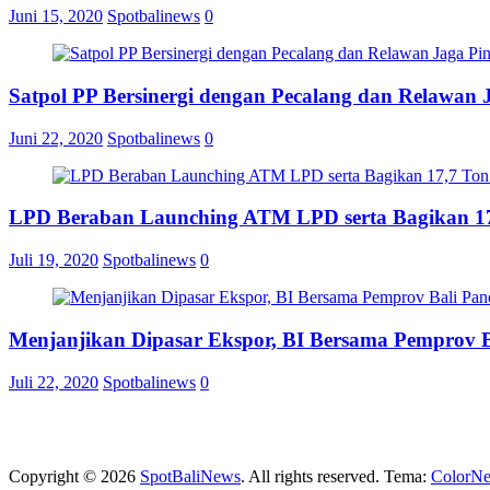
Juni 15, 2020
Spotbalinews
0
Satpol PP Bersinergi dengan Pecalang dan Relawan 
Juni 22, 2020
Spotbalinews
0
LPD Beraban Launching ATM LPD serta Bagikan 17
Juli 19, 2020
Spotbalinews
0
Menjanjikan Dipasar Ekspor, BI Bersama Pemprov 
Juli 22, 2020
Spotbalinews
0
Copyright © 2026
SpotBaliNews
. All rights reserved. Tema:
ColorN