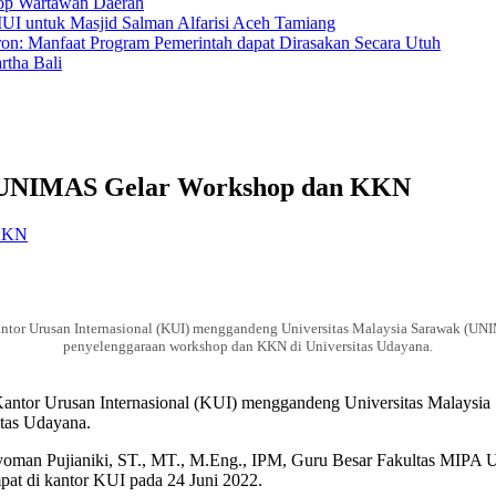
hop Wartawan Daerah
MUI untuk Masjid Salman Alfarisi Aceh Tamiang
ron: Manfaat Program Pemerintah dapat Dirasakan Secara Utuh
tha Bali
g UNIMAS Gelar Workshop dan KKN
 KKN
 Kantor Urusan Internasional (KUI) menggandeng Universitas Malaysia Sarawak (
penyelenggaraan workshop dan KKN di Universitas Udayana.
a, Kantor Urusan Internasional (KUI) menggandeng Universitas Mala
tas Udayana.
yoman Pujianiki, ST., MT., M.Eng., IPM, Guru Besar Fakultas MIPA Un
at di kantor KUI pada 24 Juni 2022.