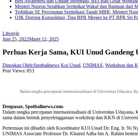
Beri Awareness dan Update Informasi, BEI Bali Gelar Works
Menteri Nusron Serahkan Sertipikat Wakaf dan Bantuan dari 
Terbitkan SE Percepatan Sertipikasi Tanah MBR, Menteri Nus
OJK Dorong Konsolidasi, Tiga BPR Merger ke PT BPR Sri Par
Lifestyle
Juni 25, 2022
Maret 12, 2025
Perluas Kerja Sama, KUI Unud Ganden
Diposkan Oleh:Spotbalinews
Kui Unud
,
UNIMAS
,
Workshop dan
Post Views:
853
Dalam rangka percepatan internasionalisasi di Universitas Udayana,
Denpasar, Spotbalinews.com-
Dalam rangka percepatan internasionalisasi di Universitas Udayan
sama dalam bentuk penyelenggaraan workshop dan KKN di Universi
Pertemuan ini dihadiri oleh Koordinator KUI Unud Dr. Eng. Ir. Ni N
UNIMAS Associate Professor Dr. Khairul Adha bin A. Rahim bertemp