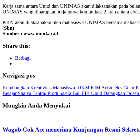
Kerja sama antara Unud dan UNIMAS akan dilaksanakan pada bulan
UNIMAS yang diharapkan terjalinnya komunikasi 2 arah antara civita
KKN akan dilaksanakan oleh mahasiswa UNIMAS bersama mahasiswa u
(
Sbn)
Sumber : www.unud.ac.id
Share this:
Berbagi
Navigasi pos
Kembangkan Kreativitas Mahasiswa, UKM KIM Aristoteles Gelar 
Belajar Shaiva Tantra, Prodi Sastra Bali FIB Unud Datangkan Dosen d
Mungkin Anda Menyukai
Wagub Cok Ace menerima Kunjungan Resmi Sekretari