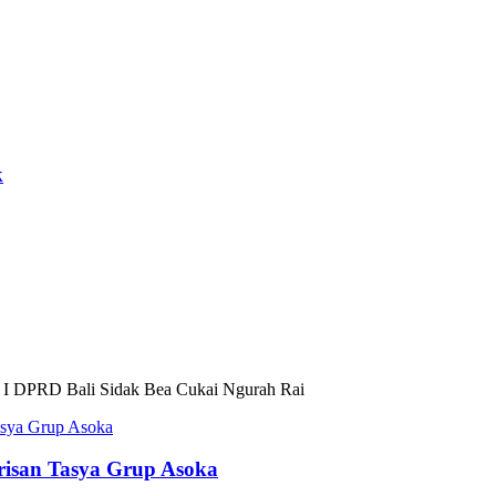
k
 I DPRD Bali Sidak Bea Cukai Ngurah Rai
risan Tasya Grup Asoka