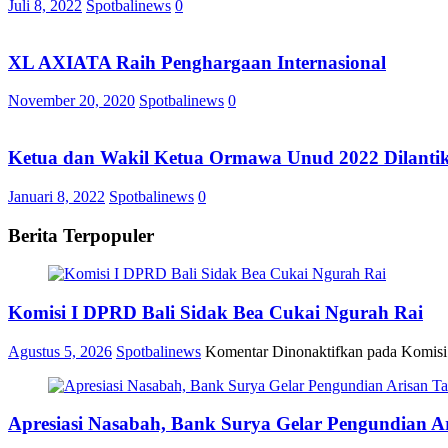
Juli 8, 2022
Spotbalinews
0
XL AXIATA Raih Penghargaan Internasional
November 20, 2020
Spotbalinews
0
Ketua dan Wakil Ketua Ormawa Unud 2022 Dilanti
Januari 8, 2022
Spotbalinews
0
Berita Terpopuler
Komisi I DPRD Bali Sidak Bea Cukai Ngurah Rai
Agustus 5, 2026
Spotbalinews
Komentar Dinonaktifkan
pada Komisi
Apresiasi Nasabah, Bank Surya Gelar Pengundian A