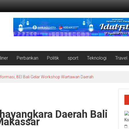
liner
Perbankan
Politik
sport
Teknologi
Travel
nformasi, BEI Bali Gelar Workshop Wartawan Daerah
ayangkara Daerah Bali
Makassar
Ko