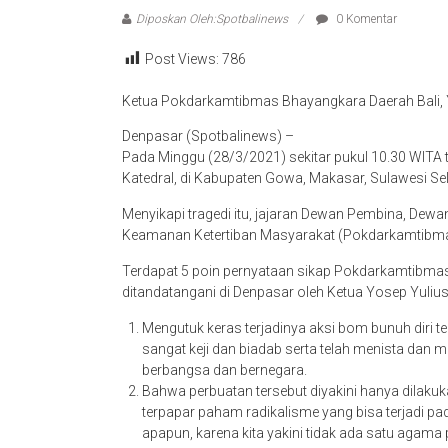
Diposkan Oleh:Spotbalinews
0 Komentar
Post Views:
786
Ketua Pokdarkamtibmas Bhayangkara Daerah Bali, Y
Denpasar (Spotbalinews) –
Pada Minggu (28/3/2021) sekitar pukul 10.30 WITA te
Katedral, di Kabupaten Gowa, Makasar, Sulawesi Se
Menyikapi tragedi itu, jajaran Dewan Pembina, D
Keamanan Ketertiban Masyarakat (Pokdarkamtibmas
Terdapat 5 poin pernyataan sikap Pokdarkamtibmas
ditandatangani di Denpasar oleh Ketua Yosep Yulius 
Mengutuk keras terjadinya aksi bom bunuh diri 
sangat keji dan biadab serta telah menista da
berbangsa dan bernegara.
Bahwa perbuatan tersebut diyakini hanya dilaku
terpapar paham radikalisme yang bisa terjadi pa
apapun, karena kita yakini tidak ada satu aga