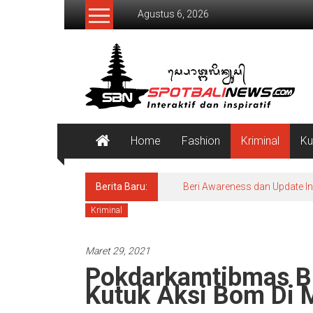
Lompat
Agustus 6, 2026
ke
konten
SpotBaliNews
Home
Fashion
Kriminal
Ku
Berita Baru:
Beri Awareness dan Update I
Kriminal
Maret 29, 2021
Pokdarkamtibmas Bh
Kutuk Aksi Bom Di 