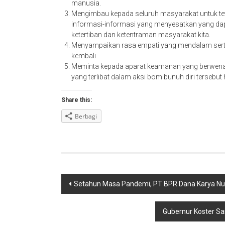
manusia.
Mengimbau kepada seluruh masyarakat untuk teta
informasi-informasi yang menyesatkan yang da
ketertiban dan ketentraman masyarakat kita.
Menyampaikan rasa empati yang mendalam serta
kembali.
Meminta kepada aparat keamanan yang berwenan
yang terlibat dalam aksi bom bunuh diri tersebut 
Share this:
Berbagi
Navigasi
Setahun Masa Pandemi, PT BPR Dana Karya Nus
pos
Gubernur Koster Sam