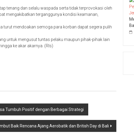
p tenang dan selalu waspada serta tidak terprovokasi oleh
pat mengakibatkan terganggunya kondisi keamanan,
Me
Ba
 turut mendoakan semoga para korban dapat segera pulih
g untuk mengusut tuntas pelaku maupun pihak-pihak lain
hingga ke akar akarnya. (Rls)
a Tumbuh Positif dengan Berbagai Strategi
but Baik Rencana Ajang Aerobatik dan British Day di Bali