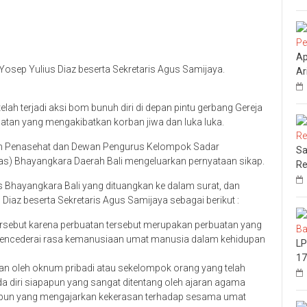
Ap
osep Yulius Diaz beserta Sekretaris Agus Samijaya.
Ar
lah terjadi aksi bom bunuh diri di depan pintu gerbang Gereja
latan yang mengakibatkan korban jiwa dan luka luka.
ewan Penasehat dan Dewan Pengurus Kelompok Sadar
Sa
) Bhayangkara Daerah Bali mengeluarkan pernyataan sikap.
Re
 Bhayangkara Bali yang dituangkan ke dalam surat, dan
Diaz beserta Sekretaris Agus Samijaya sebagai berikut :
tersebut karena perbuatan tersebut merupakan perbuatan yang
n mencederai rasa kemanusiaan umat manusia dalam kehidupan
LP
17
kan oleh oknum pribadi atau sekelompok orang yang telah
da diri siapapun yang sangat ditentang oleh ajaran agama
ma pun yang mengajarkan kekerasan terhadap sesama umat