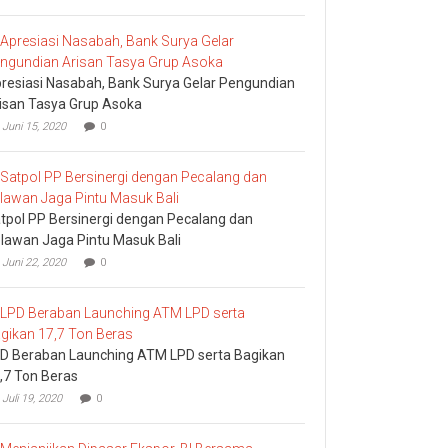
Komisi
I
DPRD
Bali
Sidak
resiasi Nasabah, Bank Surya Gelar Pengundian
Bea
Cukai
isan Tasya Grup Asoka
Ngurah
Juni 15, 2020
0
Rai
tpol PP Bersinergi dengan Pecalang dan
lawan Jaga Pintu Masuk Bali
Juni 22, 2020
0
D Beraban Launching ATM LPD serta Bagikan
,7 Ton Beras
Juli 19, 2020
0