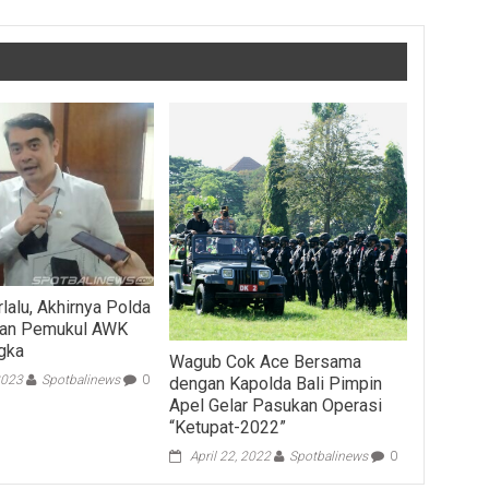
lalu, Akhirnya Polda
pkan Pemukul AWK
ngka
Wagub Cok Ace Bersama
2023
Spotbalinews
0
dengan Kapolda Bali Pimpin
Apel Gelar Pasukan Operasi
“Ketupat-2022”
April 22, 2022
Spotbalinews
0