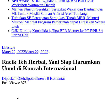
Beri Awareness dan Update Informasi, BEI Bali Gelar
Workshop Wartawan Daerah
Menteri Nusron Serahkan Sertipikat Wakaf dan Bantuan dari
MUI untuk Masjid Salman Alfarisi Aceh Tamiang
Terbitkan SE Percepatan Sertipikasi Tanah MBR, Menteri
Nusron: Manfaat Program Pemerintah dapat Dirasakan Secara
Utuh
OJK Dorong Konsolidasi, Tiga BPR Merger ke PT BPR Sri
Partha Bali
Lifestyle
Maret 22, 2022
Maret 22, 2022
Racik Teh Herbal, Yani Siap Harumkan
Unud di Kancah Internasional
Diposkan Oleh:Spotbalinews
0 Komentar
Post Views:
875