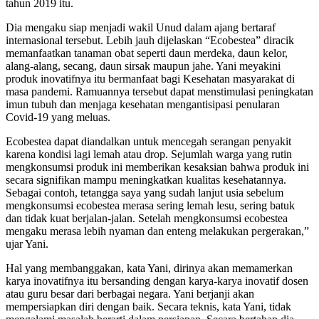
tahun 2019 itu.
Dia mengaku siap menjadi wakil Unud dalam ajang bertaraf
internasional tersebut. Lebih jauh dijelaskan “Ecobestea” diracik
memanfaatkan tanaman obat seperti daun merdeka, daun kelor,
alang-alang, secang, daun sirsak maupun jahe. Yani meyakini
produk inovatifnya itu bermanfaat bagi Kesehatan masyarakat di
masa pandemi. Ramuannya tersebut dapat menstimulasi peningkatan
imun tubuh dan menjaga kesehatan mengantisipasi penularan
Covid-19 yang meluas.
Ecobestea dapat diandalkan untuk mencegah serangan penyakit
karena kondisi lagi lemah atau drop. Sejumlah warga yang rutin
mengkonsumsi produk ini memberikan kesaksian bahwa produk ini
secara signifikan mampu meningkatkan kualitas kesehatannya.
Sebagai contoh, tetangga saya yang sudah lanjut usia sebelum
mengkonsumsi ecobestea merasa sering lemah lesu, sering batuk
dan tidak kuat berjalan-jalan. Setelah mengkonsumsi ecobestea
mengaku merasa lebih nyaman dan enteng melakukan pergerakan,”
ujar Yani.
Hal yang membanggakan, kata Yani, dirinya akan memamerkan
karya inovatifnya itu bersanding dengan karya-karya inovatif dosen
atau guru besar dari berbagai negara. Yani berjanji akan
mempersiapkan diri dengan baik. Secara teknis, kata Yani, tidak