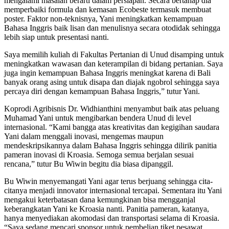
mengalami masalah berarti dalam persiapan. Secara bertahap dia
memperbaiki formula dan kemasan Ecobeste termasuk membuat
poster. Faktor non-teknisnya, Yani meningkatkan kemampuan
Bahasa Inggris baik lisan dan menulisnya secara otodidak sehingga
lebih siap untuk presentasi nanti.
Saya memilih kuliah di Fakultas Pertanian di Unud disamping untuk
meningkatkan wawasan dan keterampilan di bidang pertanian. Saya
juga ingin kemampuan Bahasa Inggris meningkat karena di Bali
banyak orang asing untuk disapa dan diajak ngobrol sehingga saya
percaya diri dengan kemampuan Bahasa Inggris,” tutur Yani.
Koprodi Agribisnis Dr. Widhianthini menyambut baik atas peluang
Muhamad Yani untuk mengibarkan bendera Unud di level
internasional. “Kami bangga atas kreativitas dan kegigihan saudara
Yani dalam menggali inovasi, mengemas maupun
mendeskripsikannya dalam Bahasa Inggris sehingga dilirik panitia
pameran inovasi di Kroasia. Semoga semua berjalan sesuai
rencana,” tutur Bu Wiwin begitu dia biasa dipanggil.
Bu Wiwin menyemangati Yani agar terus berjuang sehingga cita-
citanya menjadi innovator internasional tercapai. Sementara itu Yani
mengakui keterbatasan dana kemungkinan bisa mengganjal
keberangkatan Yani ke Kroasia nanti. Panitia pameran, katanya,
hanya menyediakan akomodasi dan transportasi selama di Kroasia.
“Saya sedang mencari sponsor untuk pembelian tiket pesawat