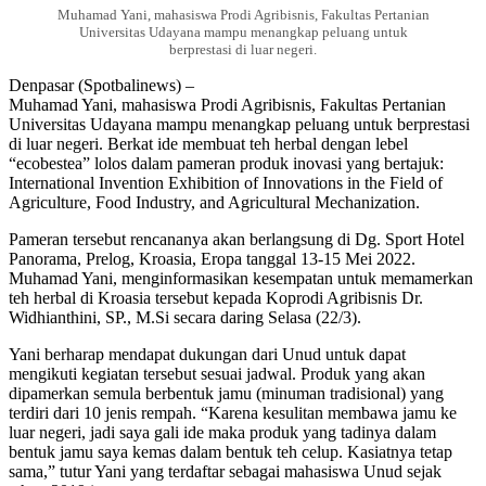
Muhamad Yani, mahasiswa Prodi Agribisnis, Fakultas Pertanian
Universitas Udayana mampu menangkap peluang untuk
berprestasi di luar negeri.
Denpasar (Spotbalinews) –
Muhamad Yani, mahasiswa Prodi Agribisnis, Fakultas Pertanian
Universitas Udayana mampu menangkap peluang untuk berprestasi
di luar negeri. Berkat ide membuat teh herbal dengan lebel
“ecobestea” lolos dalam pameran produk inovasi yang bertajuk:
International Invention Exhibition of Innovations in the Field of
Agriculture, Food Industry, and Agricultural Mechanization.
Pameran tersebut rencananya akan berlangsung di Dg. Sport Hotel
Panorama, Prelog, Kroasia, Eropa tanggal 13-15 Mei 2022.
Muhamad Yani, menginformasikan kesempatan untuk memamerkan
teh herbal di Kroasia tersebut kepada Koprodi Agribisnis Dr.
Widhianthini, SP., M.Si secara daring Selasa (22/3).
Yani berharap mendapat dukungan dari Unud untuk dapat
mengikuti kegiatan tersebut sesuai jadwal. Produk yang akan
dipamerkan semula berbentuk jamu (minuman tradisional) yang
terdiri dari 10 jenis rempah. “Karena kesulitan membawa jamu ke
luar negeri, jadi saya gali ide maka produk yang tadinya dalam
bentuk jamu saya kemas dalam bentuk teh celup. Kasiatnya tetap
sama,” tutur Yani yang terdaftar sebagai mahasiswa Unud sejak