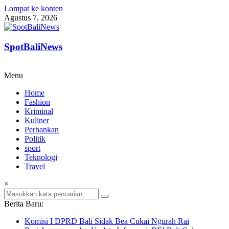
Lompat ke konten
Agustus 7, 2026
SpotBaliNews
Menu
Home
Fashion
Kriminal
Kuliner
Perbankan
Politik
sport
Teknologi
Travel
×
Berita Baru:
Komisi I DPRD Bali Sidak Bea Cukai Ngurah Rai