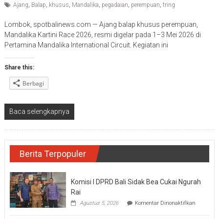
Ajang
,
Balap
,
khusus
,
Mandalika
,
pegadaian
,
perempuan
,
tring
Lombok, spotbalinews.com — Ajang balap khusus perempuan,
Mandalika Kartini Race 2026, resmi digelar pada 1–3 Mei 2026 di
Pertamina Mandalika International Circuit. Kegiatan ini
Share this:
Berbagi
Baca selengkapnya
Berita Terpopuler
Komisi I DPRD Bali Sidak Bea Cukai Ngurah
Rai
pada
Agustus 5, 2026
Komentar Dinonaktifkan
Komisi
I