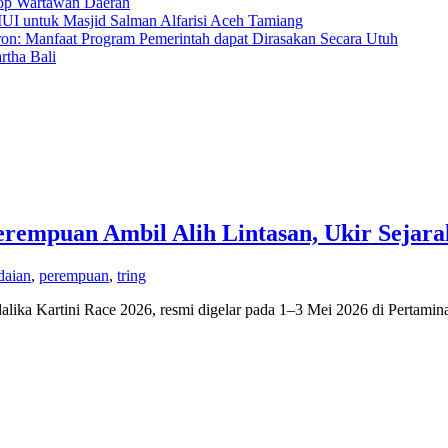
hop Wartawan Daerah
MUI untuk Masjid Salman Alfarisi Aceh Tamiang
ron: Manfaat Program Pemerintah dapat Dirasakan Secara Utuh
tha Bali
rempuan Ambil Alih Lintasan, Ukir Sejara
daian
,
perempuan
,
tring
a Kartini Race 2026, resmi digelar pada 1–3 Mei 2026 di Pertamina M