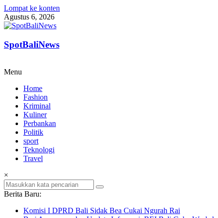
Lompat ke konten
Agustus 6, 2026
SpotBaliNews
Menu
Home
Fashion
Kriminal
Kuliner
Perbankan
Politik
sport
Teknologi
Travel
×
Berita Baru:
Komisi I DPRD Bali Sidak Bea Cukai Ngurah Rai