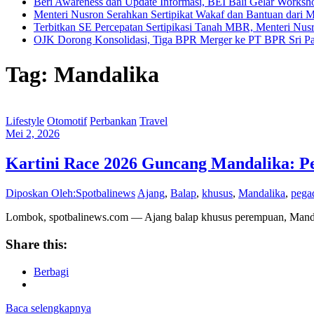
Beri Awareness dan Update Informasi, BEI Bali Gelar Works
Menteri Nusron Serahkan Sertipikat Wakaf dan Bantuan dari 
Terbitkan SE Percepatan Sertipikasi Tanah MBR, Menteri Nus
OJK Dorong Konsolidasi, Tiga BPR Merger ke PT BPR Sri Par
Tag: Mandalika
Lifestyle
Otomotif
Perbankan
Travel
Mei 2, 2026
Kartini Race 2026 Guncang Mandalika: Pe
Diposkan Oleh:Spotbalinews
Ajang
,
Balap
,
khusus
,
Mandalika
,
pega
Lombok, spotbalinews.com — Ajang balap khusus perempuan, Mandalik
Share this:
Berbagi
Baca selengkapnya