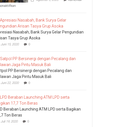
pada
nonaktifkan
Komisi
I
DPRD
Bali
Sidak
resiasi Nasabah, Bank Surya Gelar Pengundian
Bea
Cukai
isan Tasya Grup Asoka
Ngurah
Juni 15, 2020
0
Rai
tpol PP Bersinergi dengan Pecalang dan
lawan Jaga Pintu Masuk Bali
Juni 22, 2020
0
D Beraban Launching ATM LPD serta Bagikan
,7 Ton Beras
Juli 19, 2020
0