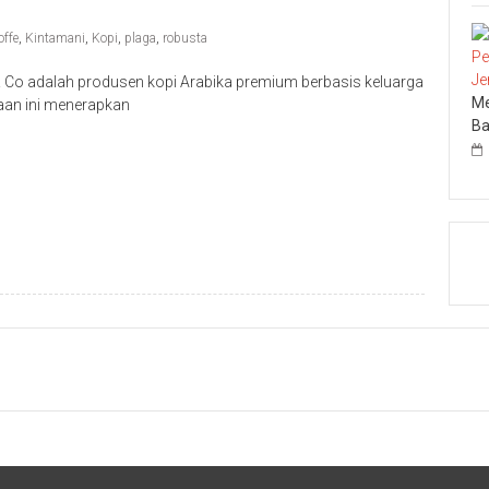
offe
,
Kintamani
,
Kopi
,
plaga
,
robusta
 Co adalah produsen kopi Arabika premium berbasis keluarga
Me
haan ini menerapkan
Ba