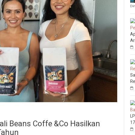
Di
Ap
Ar
Sa
Re
LP
Bali Beans Coffe &Co Hasilkan
17
 Tahun