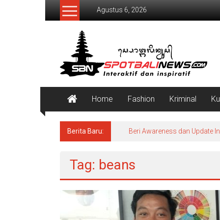
Lompat
Agustus 6, 2026
ke
konten
SpotBaliNews
Home
Fashion
Kriminal
Ku
Berita Baru:
Beri Awareness dan Update I
Tag: beans