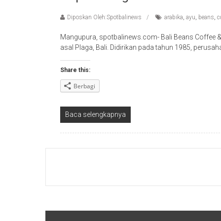
Diposkan Oleh:Spotbalinews
arabika
,
ayu
,
beans
,
c
Mangupura, spotbalinews.com- Bali Beans Coffee &
asal Plaga, Bali. Didirikan pada tahun 1985, perusa
Share this:
Berbagi
Baca selengkapnya