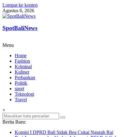
Lompat ke konten
Agustus 6, 2026
SpotBaliNews
Menu
Home
Fashion
Kriminal
Kuliner
Perbankan
Politik
sport
Teknologi
Travel
×
Berita Baru:
Komisi I DPRD Bali Sidak Bea Cukai Ngurah Rai