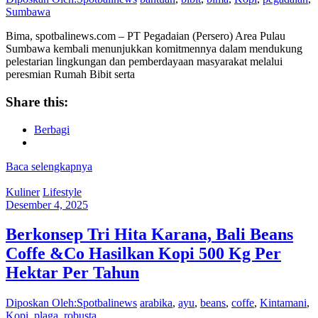
Sumbawa
Bima, spotbalinews.com – PT Pegadaian (Persero) Area Pulau
Sumbawa kembali menunjukkan komitmennya dalam mendukung
pelestarian lingkungan dan pemberdayaan masyarakat melalui
peresmian Rumah Bibit serta
Share this:
Berbagi
Baca selengkapnya
Kuliner
Lifestyle
Desember 4, 2025
Berkonsep Tri Hita Karana, Bali Beans
Coffe &Co Hasilkan Kopi 500 Kg Per
Hektar Per Tahun
Diposkan Oleh:Spotbalinews
arabika
,
ayu
,
beans
,
coffe
,
Kintamani
,
Kopi
,
plaga
,
robusta