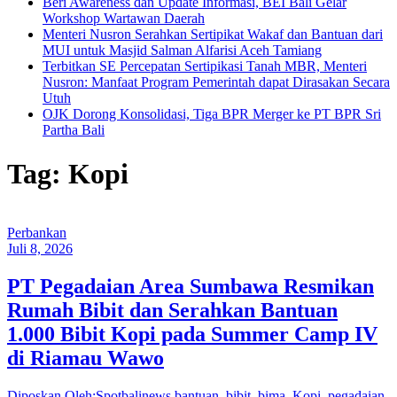
Beri Awareness dan Update Informasi, BEI Bali Gelar
Workshop Wartawan Daerah
Menteri Nusron Serahkan Sertipikat Wakaf dan Bantuan dari
MUI untuk Masjid Salman Alfarisi Aceh Tamiang
Terbitkan SE Percepatan Sertipikasi Tanah MBR, Menteri
Nusron: Manfaat Program Pemerintah dapat Dirasakan Secara
Utuh
OJK Dorong Konsolidasi, Tiga BPR Merger ke PT BPR Sri
Partha Bali
Tag: Kopi
Perbankan
Juli 8, 2026
PT Pegadaian Area Sumbawa Resmikan
Rumah Bibit dan Serahkan Bantuan
1.000 Bibit Kopi pada Summer Camp IV
di Riamau Wawo
Diposkan Oleh:Spotbalinews
bantuan
,
bibit
,
bima
,
Kopi
,
pegadaian
,