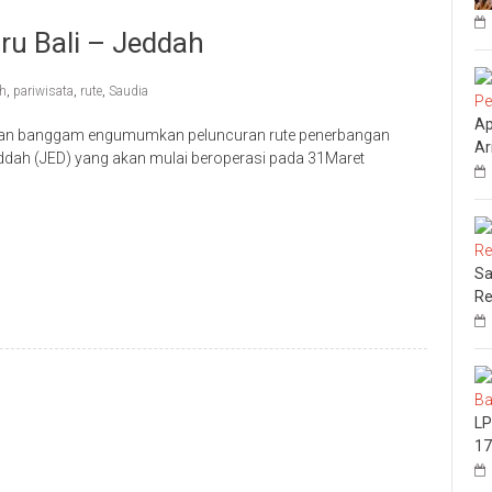
ru Bali – Jeddah
ah
,
pariwisata
,
rute
,
Saudia
Ap
ngan banggam engumumkan peluncuran rute penerbangan
Ar
dah (JED) yang akan mulai beroperasi pada 31Maret
Sa
Re
LP
17