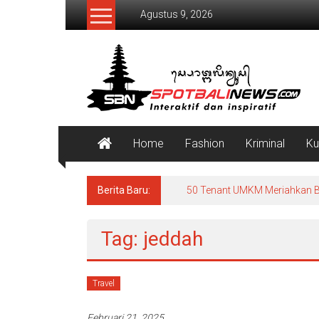
Lompat
Agustus 9, 2026
ke
konten
SpotBaliNews
Home
Fashion
Kriminal
Ku
Berita Baru:
50 Tenant UMKM Meriahkan B
Tag: jeddah
Travel
Februari 21, 2025