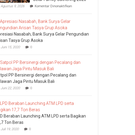
pada
Agustus 9, 2026
Komentar Dinonaktifkan
Perkuat
Semangat
“KANTI
Starts
at
resiasi Nasabah, Bank Surya Gelar Pengundian
Home”,
BPR
isan Tasya Grup Asoka
Kanti
Juni 15, 2020
0
Gelar
Family
Gathering
2026
tpol PP Bersinergi dengan Pecalang dan
lawan Jaga Pintu Masuk Bali
Juni 22, 2020
0
D Beraban Launching ATM LPD serta Bagikan
,7 Ton Beras
Juli 19, 2020
0