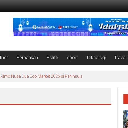
liner
Perbankan
Politik
sport
Teknologi
Travel
RImo Nusa Dua Eco Market 2026 di Peninsula