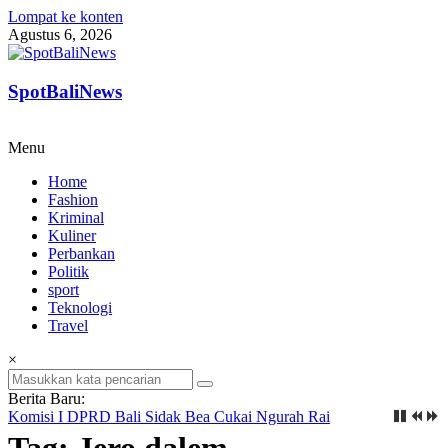
Lompat ke konten
Agustus 6, 2026
SpotBaliNews
Menu
Home
Fashion
Kriminal
Kuliner
Perbankan
Politik
sport
Teknologi
Travel
×
Berita Baru:
Komisi I DPRD Bali Sidak Bea Cukai Ngurah Rai
Tag: Jero dalem