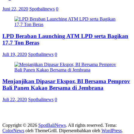
Juni 22, 2020
Spotbalinews
0
LPD Beraban Launching ATM LPD serta Bagikan
17,7 Ton Beras
Juli 19, 2020
Spotbalinews
0
Menjanjikan Dipasar Ekspor, BI Bersama Pemprov
Bali Panen Kakao Bersama di Jembrana
Juli 22, 2020
Spotbalinews
0
Copyright © 2026
SpotBaliNews
. All rights reserved. Tema:
ColorNews
oleh ThemeGrill. Dipersembahkan oleh
WordPress
.