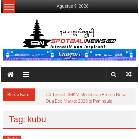
Lompat
Agustus 9, 2026
ke
konten
SpotBaliNews
Berita Baru:
50 Tenant UMKM Meriahkan BRImo Nusa
Dua Eco Market 2026 di Peninsula
Tag: kubu
Lifestyle