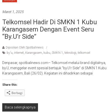
Maret 1, 2025
Telkomsel Hadir Di SMKN 1 Kubu
Karangasem Dengan Event Seru
“by.U’r Side”
Diposkan Oleh:Spotbalinews
by'u
,
internet
,
Karangasem
,
kubu
,
SMKN 1
,
teknologi
,
telkomsel
Denpasar, spotbalinews.com– Telkomsel melalui brand digitalnya,
by.U, menggelar event spesial bertajuk “by.U’r Side” di SMKN 1 Kubu
Karangasem, Bali (26/02). Kegiatan ini dihadirkan sebagai
Share this:
Berbagi
Baca selengkapnya