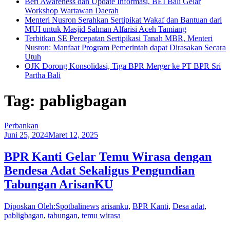
Beri Awareness dan Update Informasi, BEI Bali Gelar
Workshop Wartawan Daerah
Menteri Nusron Serahkan Sertipikat Wakaf dan Bantuan dari
MUI untuk Masjid Salman Alfarisi Aceh Tamiang
Terbitkan SE Percepatan Sertipikasi Tanah MBR, Menteri
Nusron: Manfaat Program Pemerintah dapat Dirasakan Secara
Utuh
OJK Dorong Konsolidasi, Tiga BPR Merger ke PT BPR Sri
Partha Bali
Tag: pabligbagan
Perbankan
Juni 25, 2024
Maret 12, 2025
BPR Kanti Gelar Temu Wirasa dengan
Bendesa Adat Sekaligus Pengundian
Tabungan ArisanKU
Diposkan Oleh:Spotbalinews
arisanku
,
BPR Kanti
,
Desa adat
,
pabligbagan
,
tabungan
,
temu wirasa