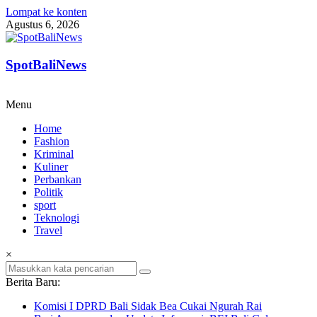
Lompat ke konten
Agustus 6, 2026
SpotBaliNews
Menu
Home
Fashion
Kriminal
Kuliner
Perbankan
Politik
sport
Teknologi
Travel
×
Berita Baru:
Komisi I DPRD Bali Sidak Bea Cukai Ngurah Rai