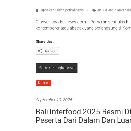
Diposkan Oleh:Spotbalinews
art
,
Galery
,
gianyar
,
K
Gianyar, spotbalinews.com – Pameran seni lukis ber
kontemporer atau abstrak yang berlangsung di Koma
Share this:
Berbagi
Baca selengkapnya
Kuliner
September 10, 2025
Bali Interfood 2025 Resmi 
Peserta Dari Dalam Dan Luar