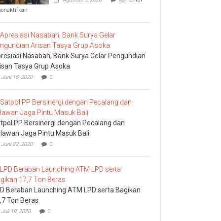
pada
nonaktifkan
Komisi
I
DPRD
Bali
Sidak
resiasi Nasabah, Bank Surya Gelar Pengundian
Bea
Cukai
isan Tasya Grup Asoka
Ngurah
Juni 15, 2020
0
Rai
tpol PP Bersinergi dengan Pecalang dan
lawan Jaga Pintu Masuk Bali
Juni 22, 2020
0
D Beraban Launching ATM LPD serta Bagikan
,7 Ton Beras
Juli 19, 2020
0