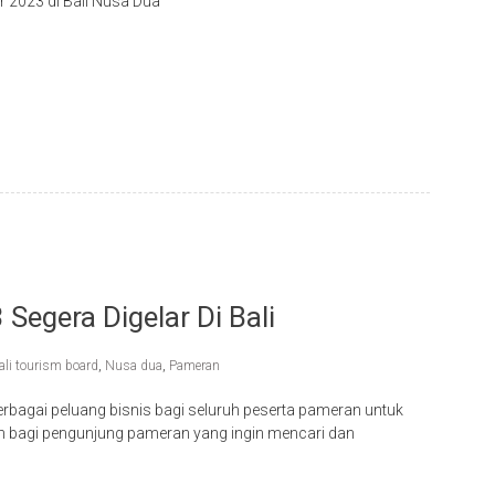
 2023 di Bali Nusa Dua
Segera Digelar Di Bali
ali tourism board
,
Nusa dua
,
Pameran
bagai peluang bisnis bagi seluruh peserta pameran untuk
bagi pengunjung pameran yang ingin mencari dan