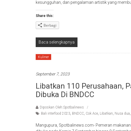
kesungguhan, dan pengalaman artistik yang memb
Share this:
Berbagi
Baca selengkapnya
Kuliner
September 7, 2023
Libatkan 110 Perusahaan, P
Dibuka Di BNDCC
Diposkan Oleh:Spotbalinews
Bali interfood 2023
,
BNDCC
,
Cok Ace
,
Libatkan
,
Nusa dua
Mangupura, Spotbalinews.com- Pemeran makanan min