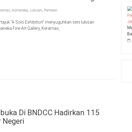
eramas
,
Komaneka
,
Lukisan
,
Pameran
tajuk “A Solo Exhibition” menyuguhkan seni lukisan
Me
neka Fine Art Gallery, Keramas,
Ba
Dibuka Di BNDCC Hadirkan 115
 Negeri