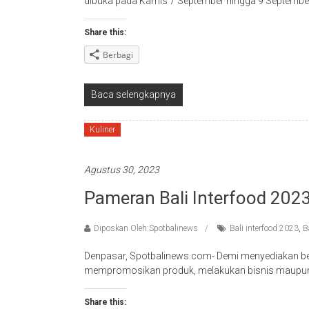
dibuka pada Kamis 7 September hingga 9 September
Share this:
Berbagi
Baca selengkapnya
Kuliner
Agustus 30, 2023
Pameran Bali Interfood 2023 
Diposkan Oleh:Spotbalinews
Bali interfood 2023
,
B
Denpasar, Spotbalinews.com- Demi menyediakan ber
mempromosikan produk, melakukan bisnis maupun 
Share this: