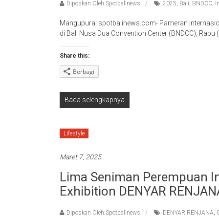
Diposkan Oleh:Spotbalinews
2025
,
Bali
,
BNDCC
,
I
Mangupura, spotbalinews.com- Pameran internasio
di Bali Nusa Dua Convention Center (BNDCC), Rabu 
Share this:
Berbagi
Baca selengkapnya
Lifestyle
Maret 7, 2025
Lima Seniman Perempuan In
Exhibition DENYAR RENJANA 
Diposkan Oleh:Spotbalinews
DENYAR RENJANA
,