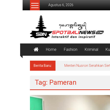
Lompat
Agustus 6, 2026
ke
konten
SpotBaliNews
Home
Fashion
Kriminal
Ku
Berita Baru:
Menteri Nusron Serahkan Sert
Tag: Pameran