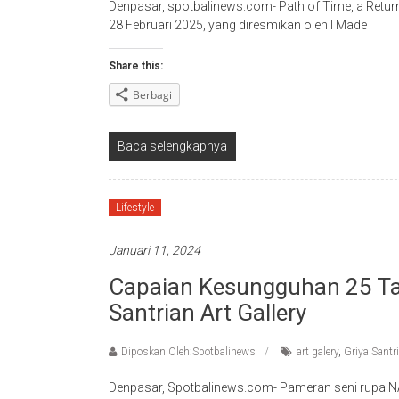
Denpasar, spotbalinews.com- Path of Time, a Returni
28 Februari 2025, yang diresmikan oleh I Made
Share this:
Berbagi
Baca selengkapnya
Lifestyle
Januari 11, 2024
Capaian Kesungguhan 25 Ta
Santrian Art Gallery
Diposkan Oleh:Spotbalinews
art galery
,
Griya Santr
Denpasar, Spotbalinews.com- Pameran seni rupa N