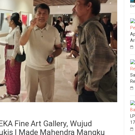
Di
Ap
Ar
Sa
Re
LP
KA Fine Art Gallery, Wujud
17
 Lukis I Made Mahendra Mangku