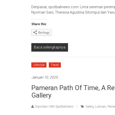
Denpasar, spotbalinews.com- Lima seniman perempua
Nyoman Sani, Theresia Agustina Sitompul dan Yasu
Share this:
Berbagi
Baca selengkapnya
Lifestyle
Travel
Januari 10, 2025
Pameran Path Of Time, A Ret
Gallery
Diposkan Oleh:Spotbalinews
Galery
,
Lukisan
,
Pame