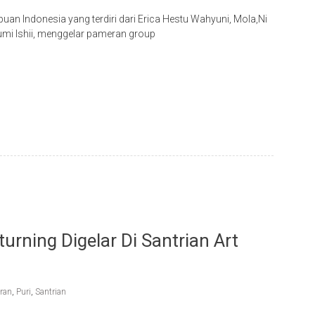
n Indonesia yang terdiri dari Erica Hestu Wahyuni, Mola,Ni
mi Ishii, menggelar pameran group
urning Digelar Di Santrian Art
ran
,
Puri
,
Santrian