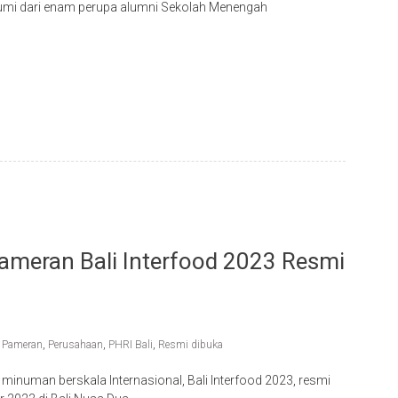
umi dari enam perupa alumni Sekolah Menengah
ameran Bali Interfood 2023 Resmi
,
Pameran
,
Perusahaan
,
PHRI Bali
,
Resmi dibuka
uman berskala Internasional, Bali Interfood 2023, resmi