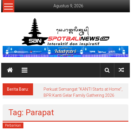
Lompat
Agustus 9, 2026
ke
konten
SpotBaliNews
Berita Baru:
Perkuat Semangat “KANTI Starts at Home”,
BPR Kanti Gelar Family Gathering 2026
Tag: Parapat
Perbankan