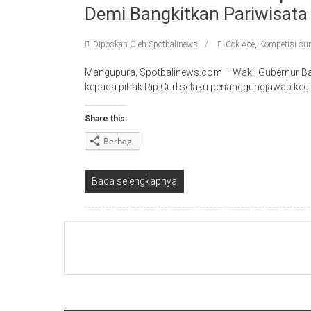
Demi Bangkitkan Pariwisata
Diposkan Oleh:Spotbalinews
Cok Ace
,
Kompetisi sur
Mangupura, Spotbalinews.com – Wakil Gubernur Bali
kepada pihak Rip Curl selaku penanggungjawab kegia
Share this:
Berbagi
Baca selengkapnya