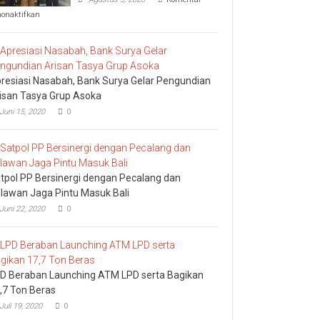
pada
nonaktifkan
Komisi
I
DPRD
Bali
Sidak
resiasi Nasabah, Bank Surya Gelar Pengundian
Bea
Cukai
isan Tasya Grup Asoka
Ngurah
Juni 15, 2020
0
Rai
tpol PP Bersinergi dengan Pecalang dan
lawan Jaga Pintu Masuk Bali
Juni 22, 2020
0
D Beraban Launching ATM LPD serta Bagikan
,7 Ton Beras
Juli 19, 2020
0