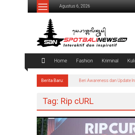
Lompat
Agustus 6, 2026
ke
konten
SpotBaliNews
Home
Fashion
Kriminal
Kul
Berita Baru:
Beri Awareness dan Update I
Tag: Rip cURL