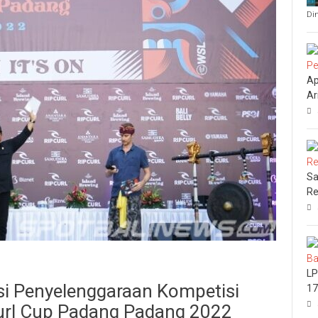
Di
Ap
Ar
Sa
Re
LP
si Penyelenggaraan Kompetisi
17
 Curl Cup Padang Padang 2022