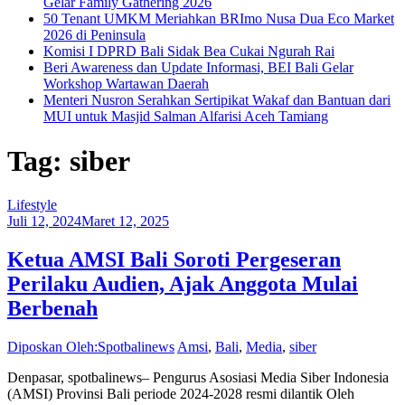
Gelar Family Gathering 2026
50 Tenant UMKM Meriahkan BRImo Nusa Dua Eco Market
2026 di Peninsula
Komisi I DPRD Bali Sidak Bea Cukai Ngurah Rai
Beri Awareness dan Update Informasi, BEI Bali Gelar
Workshop Wartawan Daerah
Menteri Nusron Serahkan Sertipikat Wakaf dan Bantuan dari
MUI untuk Masjid Salman Alfarisi Aceh Tamiang
Tag: siber
Lifestyle
Juli 12, 2024
Maret 12, 2025
Ketua AMSI Bali Soroti Pergeseran
Perilaku Audien, Ajak Anggota Mulai
Berbenah
Diposkan Oleh:Spotbalinews
Amsi
,
Bali
,
Media
,
siber
Denpasar, spotbalinews– Pengurus Asosiasi Media Siber Indonesia
(AMSI) Provinsi Bali periode 2024-2028 resmi dilantik Oleh