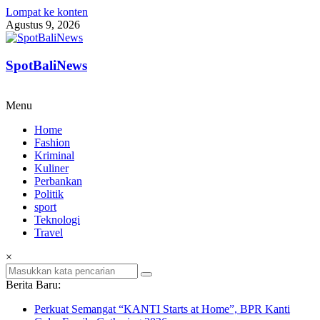
Lompat ke konten
Agustus 9, 2026
SpotBaliNews
Menu
Home
Fashion
Kriminal
Kuliner
Perbankan
Politik
sport
Teknologi
Travel
×
Berita Baru:
Perkuat Semangat “KANTI Starts at Home”, BPR Kanti