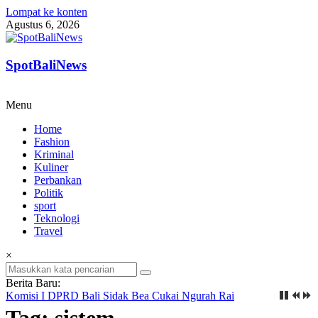
Lompat ke konten
Agustus 6, 2026
SpotBaliNews
Menu
Home
Fashion
Kriminal
Kuliner
Perbankan
Politik
sport
Teknologi
Travel
×
Berita Baru:
Komisi I DPRD Bali Sidak Bea Cukai Ngurah Rai
Tag: sistem