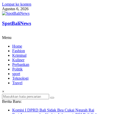
Lompat ke konten
Agustus 6, 2026
SpotBaliNews
Menu
Home
Fashion
Kriminal
Kuliner
Perbankan
Politik
sport
Teknologi
Travel
×
Berita Baru:
Komisi I DPRD Bali Sidak Bea Cukai Ngurah Rai