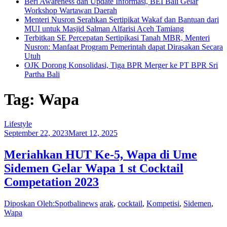
Beri Awareness dan Update Informasi, BEI Bali Gelar
Workshop Wartawan Daerah
Menteri Nusron Serahkan Sertipikat Wakaf dan Bantuan dari
MUI untuk Masjid Salman Alfarisi Aceh Tamiang
Terbitkan SE Percepatan Sertipikasi Tanah MBR, Menteri
Nusron: Manfaat Program Pemerintah dapat Dirasakan Secara
Utuh
OJK Dorong Konsolidasi, Tiga BPR Merger ke PT BPR Sri
Partha Bali
Tag: Wapa
Lifestyle
September 22, 2023
Maret 12, 2025
Meriahkan HUT Ke-5, Wapa di Ume
Sidemen Gelar Wapa 1 st Cocktail
Competation 2023
Diposkan Oleh:Spotbalinews
arak
,
cocktail
,
Kompetisi
,
Sidemen
,
Wapa