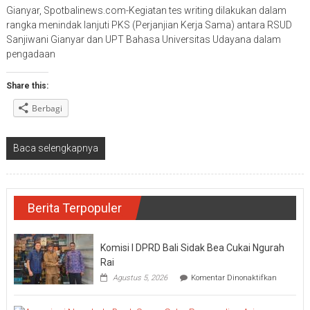
Gianyar, Spotbalinews.com-Kegiatan tes writing dilakukan dalam
rangka menindak lanjuti PKS (Perjanjian Kerja Sama) antara RSUD
Sanjiwani Gianyar dan UPT Bahasa Universitas Udayana dalam
pengadaan
Share this:
Berbagi
Baca selengkapnya
Berita Terpopuler
Komisi I DPRD Bali Sidak Bea Cukai Ngurah
Rai
pada
Agustus 5, 2026
Komentar Dinonaktifkan
Komisi
I
DPRD