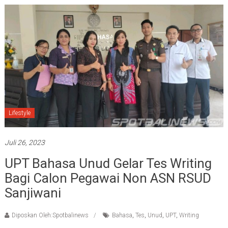
Lifestyle
Juli 26, 2023
UPT Bahasa Unud Gelar Tes Writing
Bagi Calon Pegawai Non ASN RSUD
Sanjiwani
Diposkan Oleh:Spotbalinews
Bahasa
,
Tes
,
Unud
,
UPT
,
Writing