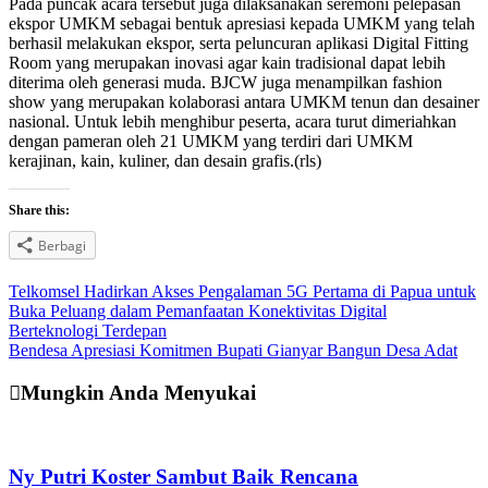
Pada puncak acara tersebut juga dilaksanakan seremoni pelepasan
ekspor UMKM sebagai bentuk apresiasi kepada UMKM yang telah
berhasil melakukan ekspor, serta peluncuran aplikasi Digital Fitting
Room yang merupakan inovasi agar kain tradisional dapat lebih
diterima oleh generasi muda. BJCW juga menampilkan fashion
show yang merupakan kolaborasi antara UMKM tenun dan desainer
nasional. Untuk lebih menghibur peserta, acara turut dimeriahkan
dengan pameran oleh 21 UMKM yang terdiri dari UMKM
kerajinan, kain, kuliner, dan desain grafis.(rls)
Share this:
Berbagi
Navigasi
Telkomsel Hadirkan Akses Pengalaman 5G Pertama di Papua untuk
Buka Peluang dalam Pemanfaatan Konektivitas Digital
pos
Berteknologi Terdepan
Bendesa Apresiasi Komitmen Bupati Gianyar Bangun Desa Adat
Mungkin Anda Menyukai
Ny Putri Koster Sambut Baik Rencana