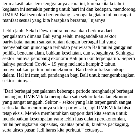
terimakasih atas terselenggaranya acara ini, karena kita ketahui
kegiatan ini semakin penting untuk hari ini dan kedepan, mendorong
UMKM Bali semakin berkembang, semoga kegiatan ini mencapai
manfaat sesuai yang kita harapkan bersama,” ujarnya.
Lebih jauh, Sekda Dewa Indra menyatakan berkaca dari
pengalaman dimana Bali yang selalu mengandalkan sektor
pariwisata, namun sangat rentan dengan berbagai hal yang
menyebabkan guncangan terhadap pariwisata Bali mulai gangguan
politik, bencana alam, bahkan kesehatan, dan sebagainya. Sehingga
sektor lainnya penopang ekonomi Bali pun ikut terpengaruh. Seperti
halnya pandemi Covid – 19 yang melanda hampir 2 tahun,
menyebabkan pertumbuhan ekonomi Bali berkontraksu cukup
dalam. Hal ini menjadi pandangan bagi Bali untuk mengembangkan
sektor lainnya.
“Dari berbagai pengalaman beberapa periode menghadapi berbagai
tantangan, UMKM kita merupakan satu sektor kekuatan ekonomi
yang sangat tangguh. Sektor – sektor yang lain terpengaruh sangat
serius ketika menurunnya sektor pariwisata, tapi UMKM kita bisa
tetap eksis. Mereka membutuhkan support dari kita semua untuk
mendapatkan kesempatan yang lebih luas dalam perekonomian,
mulai peningkatan kapasitas, kualitas produk, kualitas packaging,
serta akses pasar. Jadi harus kita perkuat,” cetusnya.