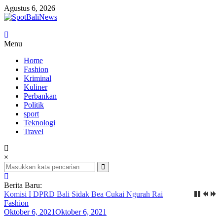
Lompat
Agustus 6, 2026
ke
konten
SpotBaliNews
Menu
Home
Fashion
Kriminal
Kuliner
Perbankan
Politik
sport
Teknologi
Travel
×
Berita Baru:
Komisi I DPRD Bali Sidak Bea Cukai Ngurah Rai
Fashion
Oktober 6, 2021
Oktober 6, 2021