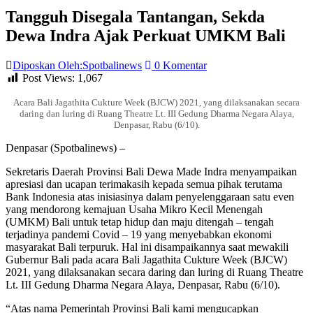
Tangguh Disegala Tantangan, Sekda
Dewa Indra Ajak Perkuat UMKM Bali
Diposkan Oleh:Spotbalinews
0 Komentar
Post Views:
1,067
Acara Bali Jagathita Cukture Week (BJCW) 2021, yang dilaksanakan secara
daring dan luring di Ruang Theatre Lt. III Gedung Dharma Negara Alaya,
Denpasar, Rabu (6/10).
Denpasar (Spotbalinews) –
Sekretaris Daerah Provinsi Bali Dewa Made Indra menyampaikan
apresiasi dan ucapan terimakasih kepada semua pihak terutama
Bank Indonesia atas inisiasinya dalam penyelenggaraan satu even
yang mendorong kemajuan Usaha Mikro Kecil Menengah
(UMKM) Bali untuk tetap hidup dan maju ditengah – tengah
terjadinya pandemi Covid – 19 yang menyebabkan ekonomi
masyarakat Bali terpuruk. Hal ini disampaikannya saat mewakili
Gubernur Bali pada acara Bali Jagathita Cukture Week (BJCW)
2021, yang dilaksanakan secara daring dan luring di Ruang Theatre
Lt. III Gedung Dharma Negara Alaya, Denpasar, Rabu (6/10).
“Atas nama Pemerintah Provinsi Bali kami mengucapkan