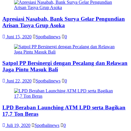
I
DPRD
Bali
Apresiasi Nasabah, Bank Surya Gelar Pengundian
Sidak
Bea
Arisan Tasya Grup Asoka
Cukai
Ngurah
Juni 15, 2020
Spotbalinews
0
Rai
Satpol PP Bersinergi dengan Pecalang dan Relawan
Jaga Pintu Masuk Bali
Juni 22, 2020
Spotbalinews
0
LPD Beraban Launching ATM LPD serta Bagikan
17,7 Ton Beras
Juli 19, 2020
Spotbalinews
0