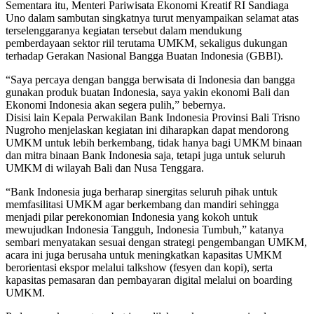
Sementara itu, Menteri Pariwisata Ekonomi Kreatif RI Sandiaga
Uno dalam sambutan singkatnya turut menyampaikan selamat atas
terselenggaranya kegiatan tersebut dalam mendukung
pemberdayaan sektor riil terutama UMKM, sekaligus dukungan
terhadap Gerakan Nasional Bangga Buatan Indonesia (GBBI).
“Saya percaya dengan bangga berwisata di Indonesia dan bangga
gunakan produk buatan Indonesia, saya yakin ekonomi Bali dan
Ekonomi Indonesia akan segera pulih,” bebernya.
Disisi lain Kepala Perwakilan Bank Indonesia Provinsi Bali Trisno
Nugroho menjelaskan kegiatan ini diharapkan dapat mendorong
UMKM untuk lebih berkembang, tidak hanya bagi UMKM binaan
dan mitra binaan Bank Indonesia saja, tetapi juga untuk seluruh
UMKM di wilayah Bali dan Nusa Tenggara.
“Bank Indonesia juga berharap sinergitas seluruh pihak untuk
memfasilitasi UMKM agar berkembang dan mandiri sehingga
menjadi pilar perekonomian Indonesia yang kokoh untuk
mewujudkan Indonesia Tangguh, Indonesia Tumbuh,” katanya
sembari menyatakan sesuai dengan strategi pengembangan UMKM,
acara ini juga berusaha untuk meningkatkan kapasitas UMKM
berorientasi ekspor melalui talkshow (fesyen dan kopi), serta
kapasitas pemasaran dan pembayaran digital melalui on boarding
UMKM.