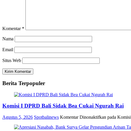
Komentar
*
Nama
Email
Situs Web
Berita Terpopuler
Komisi I DPRD Bali Sidak Bea Cukai Ngurah Rai
Agustus 5, 2026
Spotbalinews
Komentar Dinonaktifkan
pada Komisi