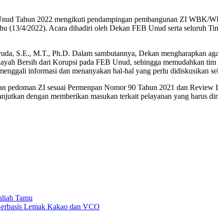
EB Unud Tahun 2022 mengikuti pendampingan pembangunan ZI WBK/
u (13/4/2022). Acara dihadiri oleh Dekan FEB Unud serta seluruh Ti
yuda, S.E., M.T., Ph.D. Dalam sambutannya, Dekan mengharapkan
ilayah Bersih dari Korupsi pada FEB Unud, sehingga memudahkan t
 menggali informasi dan menanyakan hal-hal yang perlu didiskusikan
kan pedoman ZI sesuai Permenpan Nomor 90 Tahun 2021 dan Review LK
njutkan dengan memberikan masukan terkait pelayanan yang harus dimilik
Kuliah Tamu
Berbasis Lemak Kakao dan VCO