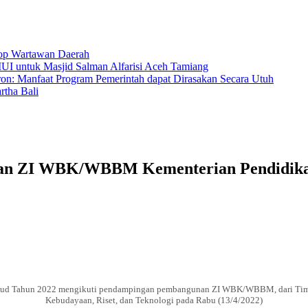
hop Wartawan Daerah
MUI untuk Masjid Salman Alfarisi Aceh Tamiang
ron: Manfaat Program Pemerintah dapat Dirasakan Secara Utuh
tha Bali
an ZI WBK/WBBM Kementerian Pendidikan,
 Unud Tahun 2022 mengikuti pendampingan pembangunan ZI WBK/WBBM, dari Ti
Kebudayaan, Riset, dan Teknologi pada Rabu (13/4/2022)