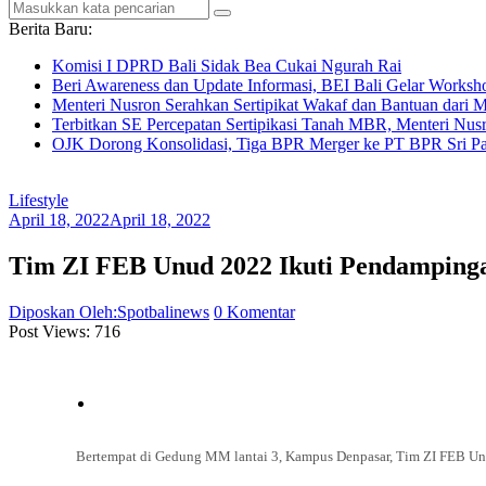
Berita Baru:
Komisi I DPRD Bali Sidak Bea Cukai Ngurah Rai
Beri Awareness dan Update Informasi, BEI Bali Gelar Works
Menteri Nusron Serahkan Sertipikat Wakaf dan Bantuan dari 
Terbitkan SE Percepatan Sertipikasi Tanah MBR, Menteri Nus
OJK Dorong Konsolidasi, Tiga BPR Merger ke PT BPR Sri Par
Lifestyle
April 18, 2022
April 18, 2022
Tim ZI FEB Unud 2022 Ikuti Pendamping
Diposkan Oleh:Spotbalinews
0 Komentar
Post Views:
716
Bertempat di Gedung MM lantai 3, Kampus Denpasar, Tim ZI FEB