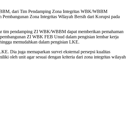
WBBM, dari Tim Pendamping Zona Integritas WBK/WBBM
m Pembangunan Zona Integritas Wilayah Bersih dari Korupsi pada
 agar tim pendamping ZI WBK/WBBM dapat memberikan pemahaman
im pembangunan ZI WBK FEB Unud dalam pengisian lembar kerja
 sehingga memudahkan dalam pengisian LKE.
E. Dia juga memaparkan survei eksternal persepsi kualitas
i oleh unit agar sesuai dengan kriteria dari zona integritas wilayah