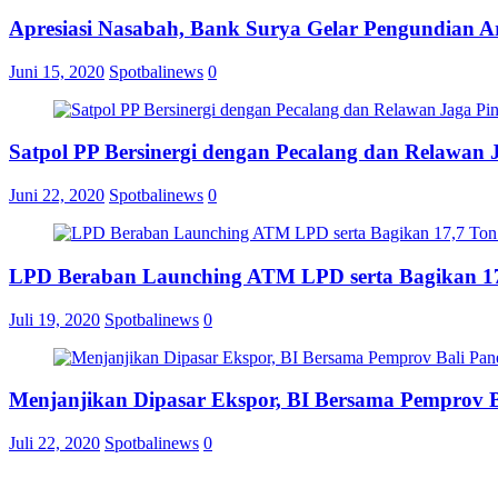
Apresiasi Nasabah, Bank Surya Gelar Pengundian A
Juni 15, 2020
Spotbalinews
0
Satpol PP Bersinergi dengan Pecalang dan Relawan 
Juni 22, 2020
Spotbalinews
0
LPD Beraban Launching ATM LPD serta Bagikan 17
Juli 19, 2020
Spotbalinews
0
Menjanjikan Dipasar Ekspor, BI Bersama Pemprov 
Juli 22, 2020
Spotbalinews
0