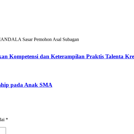
NDALA Sasar Pemohon Asal Subagan
an Kompetensi dan Keterampilan Praktis Talenta Krea
ship pada Anak SMA
dai
*