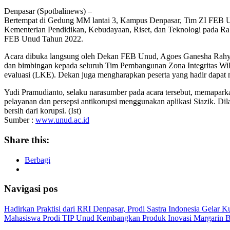
Denpasar (Spotbalinews) –
Bertempat di Gedung MM lantai 3, Kampus Denpasar, Tim ZI F
Kementerian Pendidikan, Kebudayaan, Riset, dan Teknologi pada Rab
FEB Unud Tahun 2022.
Acara dibuka langsung oleh Dekan FEB Unud, Agoes Ganesha Rah
dan bimbingan kepada seluruh Tim Pembangunan Zona Integritas W
evaluasi (LKE). Dekan juga mengharapkan peserta yang hadir dapat
Yudi Pramudianto, selaku narasumber pada acara tersebut, memapar
pelayanan dan persepsi antikorupsi menggunakan aplikasi Siazik. Dila
bersih dari korupsi. (Ist)
Sumber :
www.unud.ac.id
Share this:
Berbagi
Navigasi pos
Hadirkan Praktisi dari RRI Denpasar, Prodi Sastra Indonesia Gelar 
Mahasiswa Prodi TIP Unud Kembangkan Produk Inovasi Margarin 