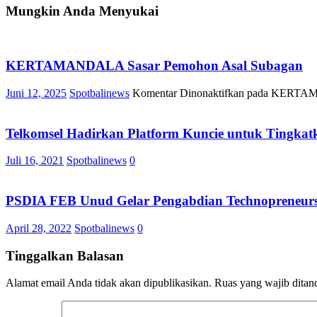
Mungkin Anda Menyukai
KERTAMANDALA Sasar Pemohon Asal Subagan
Juni 12, 2025
Spotbalinews
Komentar Dinonaktifkan
pada KERTAMA
Telkomsel Hadirkan Platform Kuncie untuk Tingkatk
Juli 16, 2021
Spotbalinews
0
PSDIA FEB Unud Gelar Pengabdian Technopreneur
April 28, 2022
Spotbalinews
0
Tinggalkan Balasan
Alamat email Anda tidak akan dipublikasikan.
Ruas yang wajib ditan