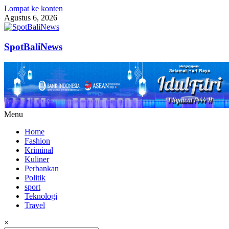
Lompat ke konten
Agustus 6, 2026
SpotBaliNews
Menu
Home
Fashion
Kriminal
Kuliner
Perbankan
Politik
sport
Teknologi
Travel
×