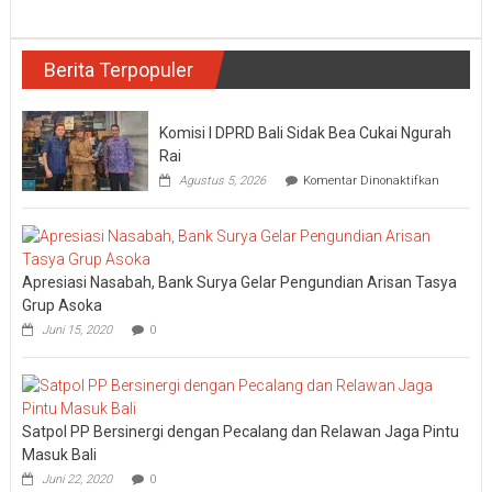
Berita Terpopuler
Komisi I DPRD Bali Sidak Bea Cukai Ngurah
Rai
pada
Agustus 5, 2026
Komentar Dinonaktifkan
Komisi
I
DPRD
Bali
Sidak
Apresiasi Nasabah, Bank Surya Gelar Pengundian Arisan Tasya
Bea
Cukai
Grup Asoka
Ngurah
Juni 15, 2020
0
Rai
Satpol PP Bersinergi dengan Pecalang dan Relawan Jaga Pintu
Masuk Bali
Juni 22, 2020
0