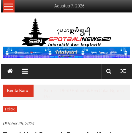
Lompat
Agustus 7, 2026
ke
konten
SpotBaliNews
Berita Baru:
Beri Awareness dan Update Informasi, BEI
Bali Gelar Workshop Wartawan Daerah
Politik
Oktober 28, 2024