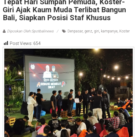
Tepat Hari Sumpah Pemuda, Koster-
Giri Ajak Kaum Muda Terlibat Bangun
Bali, Siapkan Posisi Staf Khusus
Diposkan Oleh:Spotbalinews
Denpasar
,
genz
,
giri
,
kampanye
,
Koster
Post Views:
654