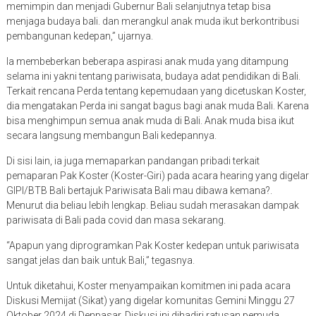
memimpin dan menjadi Gubernur Bali selanjutnya tetap bisa
menjaga budaya bali. dan merangkul anak muda ikut berkontribusi
pembangunan kedepan,” ujarnya.
Ia membeberkan beberapa aspirasi anak muda yang ditampung
selama ini yakni tentang pariwisata, budaya adat pendidikan di Bali.
Terkait rencana Perda tentang kepemudaan yang dicetuskan Koster,
dia mengatakan Perda ini sangat bagus bagi anak muda Bali. Karena
bisa menghimpun semua anak muda di Bali. Anak muda bisa ikut
secara langsung membangun Bali kedepannya.
Di sisi lain, ia juga memaparkan pandangan pribadi terkait
pemaparan Pak Koster (Koster-Giri) pada acara hearing yang digelar
GIPI/BTB Bali bertajuk Pariwisata Bali mau dibawa kemana?.
Menurut dia beliau lebih lengkap. Beliau sudah merasakan dampak
pariwisata di Bali pada covid dan masa sekarang.
“Apapun yang diprogramkan Pak Koster kedepan untuk pariwisata
sangat jelas dan baik untuk Bali,” tegasnya.
Untuk diketahui, Koster menyampaikan komitmen ini pada acara
Diskusi Memijat (Sikat) yang digelar komunitas Gemini Minggu 27
Oktober 2024 di Denpasar. Diskusi ini dihadiri ratusan pemuda