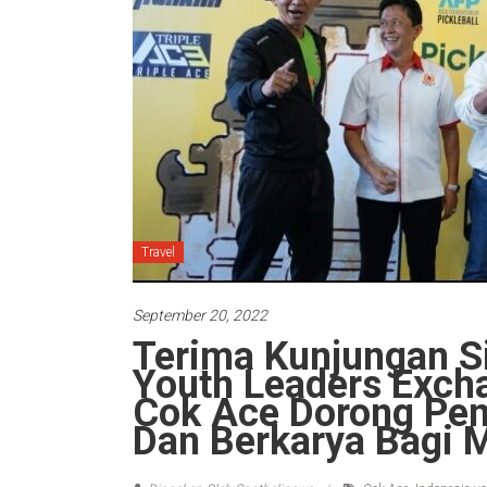
Travel
September 20, 2022
Terima Kunjungan S
Youth Leaders Exch
Cok Ace Dorong Pem
Dan Berkarya Bagi 