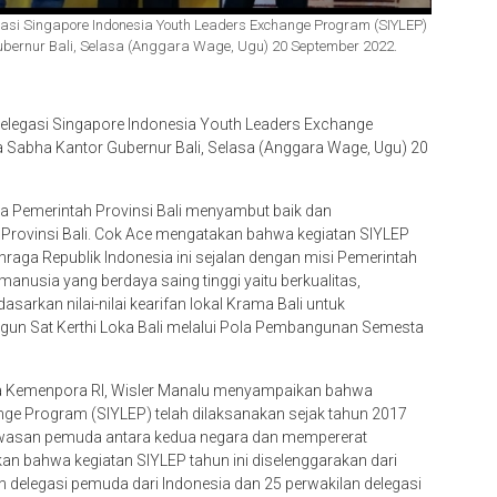
gasi Singapore Indonesia Youth Leaders Exchange Program (SIYLEP)
bernur Bali, Selasa (Anggara Wage, Ugu) 20 September 2022.
delegasi Singapore Indonesia Youth Leaders Exchange
Sabha Kantor Gubernur Bali, Selasa (Anggara Wage, Ugu) 20
Pemerintah Provinsi Bali menyambut baik dan
 Provinsi Bali. Cok Ace mengatakan bahwa kegiatan SIYLEP
raga Republik Indonesia ini sejalan dengan misi Pemerintah
usia yang berdaya saing tinggi yaitu berkualitas,
asarkan nilai-nilai kearifan lokal Krama Bali untuk
angun Sat Kerthi Loka Bali melalui Pola Pembangunan Semesta
a Kemenpora RI, Wisler Manalu menyampaikan bahwa
nge Program (SIYLEP) telah dilaksanakan sejak tahun 2017
awasan pemuda antara kedua negara dan mempererat
n bahwa kegiatan SIYLEP tahun ini diselenggarakan dari
 delegasi pemuda dari Indonesia dan 25 perwakilan delegasi