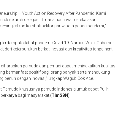
reneurship – Youth Action Recovery After Pandemic. Kami
ntuk seluruh delegasi dimana nantinya mereka akan
meningkatkan kembali sektor pariwisata pasca pandemi,”
ng terdampak akibat pandemi Covid-19. Namun Wakil Gubernur
dari keterpurukan berkat inovasi dan kreativitas tanpa henti
i diharapkan pemuda dan pemudi dapat meningkatkan kualitas
ng bermanfaat positif bagi orang banyak serta mendukung
ang penuh dengan inovasi,” ungkap Wagub Cok Ace.
t Pemuda khususnya pemuda Indonesia untuk dapat Pulih
n berkarya bagi masyarakat.(
TimSBN
)