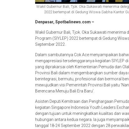
Wakil Gubernur Bali, Tjok. Oka Sukawati menerima dele
2022 bertempat di Gedung Wiswa Sabha Kantor Gu
Denpasar, Spotbalinews.com –
Wakil Gubernur Bali, Tjok. Oka Sukawati menerima 
Program (SIYLEP) 2022 bertempat di Gedung Wiswa 
September 2022.
Dalam sambutannya Cok Ace menyampaikan bahwa 
mengapresiasi terselenggaranya kegiatan SIYLEP di
yang diprakarsai oleh Kementerian Pemuda dan Olah
Provinsi Bali dalam mengembangkan sumber daya man
berintegrasi, bermutu, profesional dan bermoral berd
mewujudkan visi Pemerintah Provinsi Bali yaitu ‘N
Berencana Menuju Bali Era Baru’.
Asisten Deputi Kemitraan dan Penghargaan Pemud
kegiatan Singapore Indonesia Youth Leaders Excha
dengan tujuan untuk meningkatkan kualitas dan w
hubungan antara kedua negara. Ia juga menyampaika
tanggal 18-24 September 2022 dengan 28 perwakilan