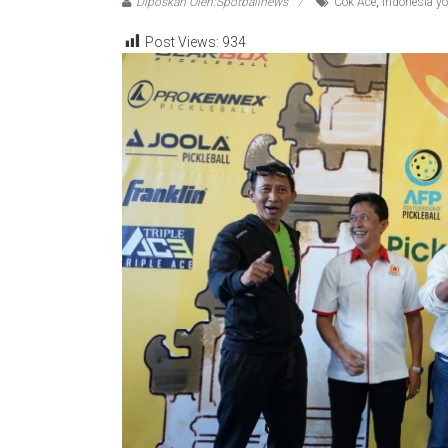
Diposkan Oleh:Spotbalinews
Cok Ace
,
Indonesia yo
Post Views:
934