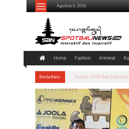
Lompat
Agustus 6, 2026
ke
konten
SpotBaliNews
Home
Fashion
Kriminal
Ku
Berita Baru:
Beri Awareness dan Update I