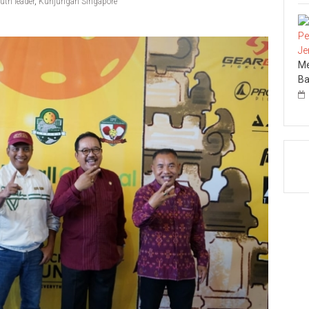
uth leader
,
Kunjungan Singapore
Me
Ba