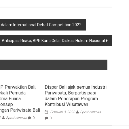
 dalam International Debat Competition 2022
Antisipasi Risiko, BPR Kanti Gelar Diskusi Hukum Nasional
 Perwakilan Bali,
Dispar Bali ajak semua Industri
ekali Pemuda
Pariwisata, Berpartisipasi
dma Buana
dalam Penerapan Program
Konsep
Kontribusi Wisatawan
an Pariwisata Bali
Februari 3, 2023
Spotbalinews
2
Spotbalinews
0
0