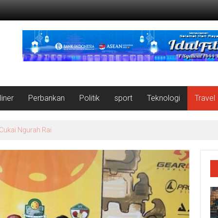
liner
Perbankan
Politik
sport
Teknologi
Travel
nformasi, BEI Bali Gelar Workshop Wartawan Daerah