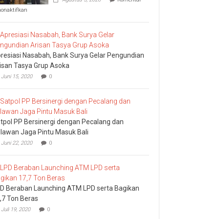
pada
nonaktifkan
Komisi
I
DPRD
Bali
Sidak
resiasi Nasabah, Bank Surya Gelar Pengundian
Bea
Cukai
isan Tasya Grup Asoka
Ngurah
Juni 15, 2020
0
Rai
tpol PP Bersinergi dengan Pecalang dan
lawan Jaga Pintu Masuk Bali
Juni 22, 2020
0
D Beraban Launching ATM LPD serta Bagikan
,7 Ton Beras
Juli 19, 2020
0