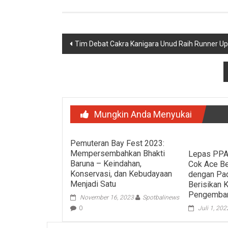
Navigasi
Tim Debat Cakra Kanigara Unud Raih Runner Up
pos
Mungkin Anda Menyukai
Pemuteran Bay Fest 2023:
Mempersembahkan Bhakti
Lepas PPAP
Baruna – Keindahan,
Cok Ace B
Konservasi, dan Kebudayaan
dengan Pa
Menjadi Satu
Berisikan 
Pengembang
November 16, 2023
Spotbalinews
0
Juli 1, 202