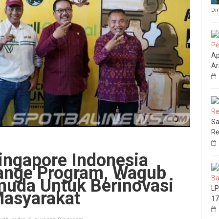
Di
Ap
Ar
Sa
Re
ingapore Indonesia
ange Program, Wagub
uda Untuk Berinovasi
LP
Masyarakat
17