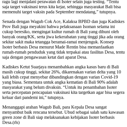
ragu lagi menjalani perawatan di Isoter selain juga testing. “Tentu
saja target vaksinasi terus kita kejar, sehingga masyarakat Bali bisa
memenuhi target vaksin pada September mendatang,” tutupnya.
Senada dengan Wagub Cok Ace, Kalaksa BPBD dan juga Kadiskes
Prov Bali juga meyakini bahwa pelaksanaan Isoman selama ini
cukup beresiko, mengingat kultur rumah di Bali yang dihuni oleh
banyak orang/KK, serta jiwa kekerabatan yang tinggi jika ada orang
sekitar sakit maka tetangga beramai-ramai menjenguk. Konsep
Isoter berbasis Desa menurut Made Rentin bisa memanfaatkan
rumah-rumah penduduk yang tidak terpakai atau fasilitas Desa, tentu
saja dengan pengawasan ketat dari aparat Desa.
Kadiskes Ketut Suarjaya menambahkan angka kasus baru di Bali
masih cukup tinggi, sekitar 26%, dikarenakan varian delta yang 10
kali lebih cepat menyebar dibandingkan dengan varian Covid-19
yang biasa. Sementara untuk angka kematian di Bali 90% adalah
masyarakat yang belum divaksin. “Untuk itu penambahan Isoter
serta percepatan pencapaian vaksinasi kita targetkan agar bisa segera
keluar dari pandemi ini,” tutupnya.
Menanggapi arahan Wagub Bali, para Kepala Desa sangat
menyambut baik rencana tersebut. Ubud sebagai salah satu kawasan
green zone di Bali siap melaksanakan kebijakan Isoter berbasis
Desa.(rls)