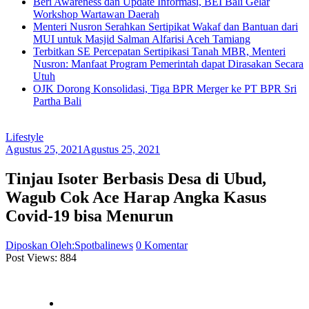
Beri Awareness dan Update Informasi, BEI Bali Gelar
Workshop Wartawan Daerah
Menteri Nusron Serahkan Sertipikat Wakaf dan Bantuan dari
MUI untuk Masjid Salman Alfarisi Aceh Tamiang
Terbitkan SE Percepatan Sertipikasi Tanah MBR, Menteri
Nusron: Manfaat Program Pemerintah dapat Dirasakan Secara
Utuh
OJK Dorong Konsolidasi, Tiga BPR Merger ke PT BPR Sri
Partha Bali
Lifestyle
Agustus 25, 2021
Agustus 25, 2021
Tinjau Isoter Berbasis Desa di Ubud,
Wagub Cok Ace Harap Angka Kasus
Covid-19 bisa Menurun
Diposkan Oleh:Spotbalinews
0 Komentar
Post Views:
884