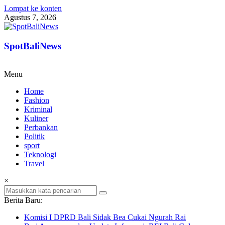
Lompat ke konten
Agustus 7, 2026
SpotBaliNews
Menu
Home
Fashion
Kriminal
Kuliner
Perbankan
Politik
sport
Teknologi
Travel
×
Berita Baru:
Komisi I DPRD Bali Sidak Bea Cukai Ngurah Rai