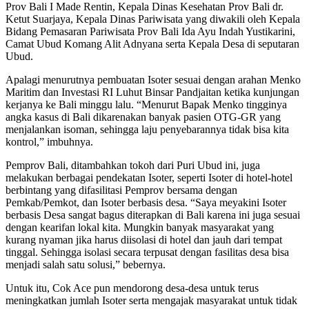
Prov Bali I Made Rentin, Kepala Dinas Kesehatan Prov Bali dr.
Ketut Suarjaya, Kepala Dinas Pariwisata yang diwakili oleh Kepala
Bidang Pemasaran Pariwisata Prov Bali Ida Ayu Indah Yustikarini,
Camat Ubud Komang Alit Adnyana serta Kepala Desa di seputaran
Ubud.
Apalagi menurutnya pembuatan Isoter sesuai dengan arahan Menko
Maritim dan Investasi RI Luhut Binsar Pandjaitan ketika kunjungan
kerjanya ke Bali minggu lalu. “Menurut Bapak Menko tingginya
angka kasus di Bali dikarenakan banyak pasien OTG-GR yang
menjalankan isoman, sehingga laju penyebarannya tidak bisa kita
kontrol,” imbuhnya.
Pemprov Bali, ditambahkan tokoh dari Puri Ubud ini, juga
melakukan berbagai pendekatan Isoter, seperti Isoter di hotel-hotel
berbintang yang difasilitasi Pemprov bersama dengan
Pemkab/Pemkot, dan Isoter berbasis desa. “Saya meyakini Isoter
berbasis Desa sangat bagus diterapkan di Bali karena ini juga sesuai
dengan kearifan lokal kita. Mungkin banyak masyarakat yang
kurang nyaman jika harus diisolasi di hotel dan jauh dari tempat
tinggal. Sehingga isolasi secara terpusat dengan fasilitas desa bisa
menjadi salah satu solusi,” bebernya.
Untuk itu, Cok Ace pun mendorong desa-desa untuk terus
meningkatkan jumlah Isoter serta mengajak masyarakat untuk tidak