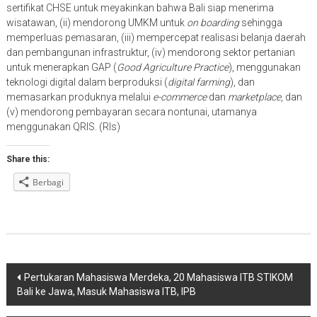
sertifikat CHSE untuk meyakinkan bahwa Bali siap menerima
wisatawan, (ii) mendorong UMKM untuk
on boarding
sehingga
memperluas pemasaran, (iii) mempercepat realisasi belanja daerah
dan pembangunan infrastruktur, (iv) mendorong sektor pertanian
untuk menerapkan GAP (
Good Agriculture Practice
), menggunakan
teknologi digital dalam berproduksi (
digital farming
), dan
memasarkan produknya melalui
e-commerce
dan
marketplace
, dan
(v) mendorong pembayaran secara nontunai, utamanya
menggunakan QRIS. (Rls)
Share this:
Berbagi
Navigasi
Pertukaran Mahasiswa Merdeka, 20 Mahasiswa ITB STIKOM
Bali ke Jawa, Masuk Mahasiswa ITB, IPB
pos