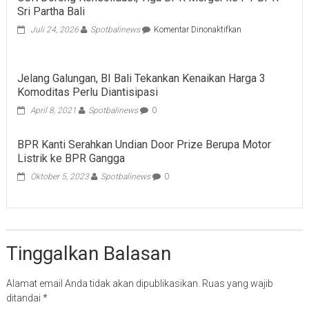
Sri Partha Bali
pada
Juli 24, 2026
Spotbalinews
Komentar Dinonaktifkan
OJK
Dorong
Konsolidasi,
Jelang Galungan, BI Bali Tekankan Kenaikan Harga 3
Tiga
Komoditas Perlu Diantisipasi
BPR
Merger
April 8, 2021
Spotbalinews
0
ke
PT
BPR
BPR Kanti Serahkan Undian Door Prize Berupa Motor
Sri
Listrik ke BPR Gangga
Partha
Oktober 5, 2023
Spotbalinews
0
Bali
Tinggalkan Balasan
Alamat email Anda tidak akan dipublikasikan.
Ruas yang wajib
ditandai
*