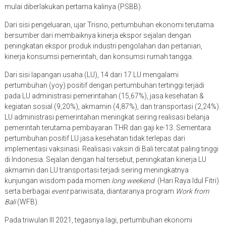
mulai diberlakukan pertama kalinya (PSBB).
Dari sisi pengeluaran, ujar Trisno, pertumbuhan ekonomi terutama
bersumber dari membaiknya kinerja ekspor sejalan dengan
peningkatan ekspor produk industri pengolahan dan pertanian,
kinerja konsumsi pemerintah, dan konsumsi rumah tangga.
Dari sisi lapangan usaha (LU), 14 dari 17 LU mengalami
pertumbuhan (yoy) positif dengan pertumbuhan tertinggi terjadi
pada LU administrasi pemerintahan (15,67%), jasa kesehatan &
kegiatan sosial (9,20%), akmamin (4,87%), dan transportasi (2,24%).
LU administrasi pemerintahan meningkat seiring realisasi belanja
pemerintah terutama pembayaran THR dan gaji ke-13. Sementara
pertumbuhan positif LU jasa kesehatan tidak terlepas dari
implementasi vaksinasi. Realisasi vaksin di Bali tercatat paling tinggi
di Indonesia. Sejalan dengan hal tersebut, peningkatan kinerja LU
akmamin dan LU transportasi terjadi seiring meningkatnya
kunjungan wisdom pada momen
long weekend
(Hari Raya Idul Fitri)
serta berbagai
event
pariwisata, diantaranya program
Work from
Bali
(WFB).
Pada triwulan III 2021, tegasnya lagi, pertumbuhan ekonomi