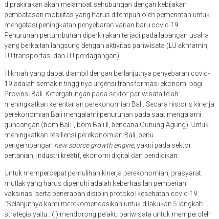
diprakirakan akan melambat sehubungan dengan kebijakan
pembatasan mobilitas yang harus ditempuh oleh pemerintah untuk
mengatasi peningkatan penyebaran varian baru covid-19.
Penurunan pertumbuhan diperkirakan terjadi pada lapangan usaha
yang berkaitan langsung dengan aktivitas pariwisata (LU akmamin,
LU transportasi dan LU perdagangan).
Hikmah yang dapat diambil dengan berlanjutnya penyebaran covid-
19 adalah semakin tingginya urgensi transformasi ekonomi bagi
Provinsi Bali. Ketergatungan pada sektor pariwisata telah
meningkatkan kerentanan perekonomian Bali. Secara historis kinerja
perekonomian Bali mengalami penurunan pada saat mengalami
guncangan (bom Bali I, bom Bali II, bencana Gunung Agung). Untuk
meningkatkan resiliensi perekonomian Bali, perlu
pengembangan
new source growth engine
, yakni pada sektor
pertanian, industri kreatif, ekonomi digital dan pendidikan.
Untuk mempercepat pemulihan kinerja perekonomian, prasyarat
mutlak yang harus dipenuhi adalah keberhasilan pemberian
vaksinasi serta penerapan disiplin protokol kesehatan covid-19.
“Selanjutnya kami merekomendasikan untuk dilakukan 5 langkah
strategis yaitu : (i) mendorong pelaku pariwisata untuk memperoleh