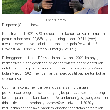
Trisno Nugroho
Denpasar (Spotbalinews) –
Pada triwulan II 2021, BPS mencatat perekonomian Bali mengalami
pertumbuhan positif 2,83% (yoy) meningkat dari -9,81% (yoy) pada
triwulan sebelumnya. Hal ini diungkapkan Kepala Perwakilan BI
Provinsi Bali Trisno Nugroho, Jumat (6/8/2021).
Pelonggaran kebijakan PPKM selama triwulan II 2021, katanya,
memberikan ruang gerak bagi sektor pariwisata dan sektor terkait
untuk mendorong perbaikan ekonomi. Program
work from Bali
di
bulan Mei-Juni 2021 memberikan dampak positif bagi pertumbuhan
ekonomi Bali.
Optimisme konsumen dan pelaku usaha seiring dengan
pelaksanaan program vaksinasi yang berjalan
ontrack
mendorong
keberlanjutan perbaikan ekonomi. Pertumbuhan (yoy) yang positif ini
tidak terlepas dari rendahnya
base effect
di triwulan II 2020 yang
merupakan periode awal pandemi dimana pengetatan pergerakan