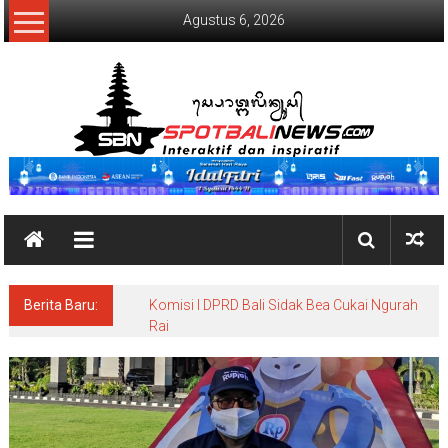
Lompat
Agustus 6, 2026
ke
konten
SpotBaliNews
Berita Baru:
Komisi I DPRD Bali Sidak Bea Cukai Ngurah
Rai