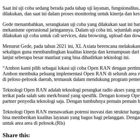
Saat ini uji coba sedang berada pada tahap uji layanan, fungsionalitas
dilakukan, dan saat ini dalam proses monitoring untuk kinerja dan k
Gede menambahkan, serangkaian uji coba yang dilakukan saat ini ba
mekanisme operasional jaringannya. Dalam uji coba ini, sejumlah aspe
dilakukan uji coba untuk call services, data browsing, upload dan downlo
Menurut Gede, pada tahun 2021 ini, XL Axiata berencana melakukan 
sekaligus guna membandingkan kualitas kinerja dan kemampuan dari pa
lanjut seberapa besar manfaat yang bisa dihadirkan teknologi ini.
“Ambon kami pilih sebagai lokasi uji coba Open RAN dengan pertimba
Ambon membuka peluang implementasi Open RAN di seluruh area rur
di peloso-pelosok daerah, termasuk dalam mendukung program pemerint
Teknologi Open RAN adalah teknologi perangkat radio akses yang men
terikat pada salah satu merk/brand yang spesifik. Dengan konsep Op
partner penyedia teknologi saja. Dengan tumbuhnya pemain pemain b
Teknologi Open RAN menawarkan potensi inovasi dan struktur harga y
bisa memberikan kualitas layanan yang bagus bagi pelanggan. Dengan 
untuk area area di pelosok.(Rls)
Share this: