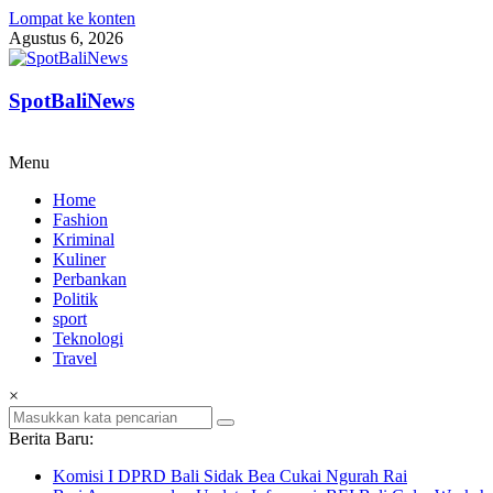
Lompat ke konten
Agustus 6, 2026
SpotBaliNews
Menu
Home
Fashion
Kriminal
Kuliner
Perbankan
Politik
sport
Teknologi
Travel
×
Berita Baru:
Komisi I DPRD Bali Sidak Bea Cukai Ngurah Rai