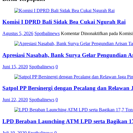
Komisi I DPRD Bali Sidak Bea Cukai Ngurah Rai
Agustus 5, 2026
Spotbalinews
Komentar Dinonaktifkan
pada Komisi
Apresiasi Nasabah, Bank Surya Gelar Pengundian A
Juni 15, 2020
Spotbalinews
0
Satpol PP Bersinergi dengan Pecalang dan Relawan 
Juni 22, 2020
Spotbalinews
0
LPD Beraban Launching ATM LPD serta Bagikan 17
Juli 19, 2020
Spotbalinews
0