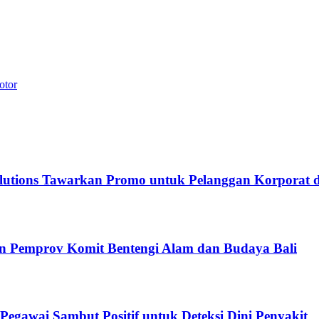
otor
Solutions Tawarkan Promo untuk Pelanggan Korpor
an Pemprov Komit Bentengi Alam dan Budaya Bali
egawai Sambut Positif untuk Deteksi Dini Penyakit