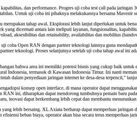
, kapabilitas, dan performance. Progres uji coba test call pada jaringan
estabilan. Untuk uji coba ini pihaknya melakukannya bersama Mavenir s
ru merupakan tahap awal. Eksplorasi lebih lanjut diperlukan untuk b
k yang dicermati antara lain meliputi layanan, fungsionalitas, kapabil
ad, aksesibilitas dan retainability, availabilitas dan mobilitas (handover
uji coba Open RAN dengan partner teknologi lainnya guna mendapatkan
rtner teknologi. Proses selanjutnya setelah uji coba tahap awal ini 
ngan bahwa area ini memiliki potensi bisnis yang cukup baik untuk e
al Indonesia, termasuk di Kawasan Indonesia Timur. Ini nanti mema
ah dalam penyediaan jaringan internet ke desa-desa terpencil,” lanju
gadopsi konsep open interface, di mana operator dapat menggunakan k
en RAN ini, diharapkan dapat mendorong tumbuhnya pemain baru pada p
aru, inovasi dapat berkembang lebih cepat dan membantu menurunkan b
ang lebih bersaing. XL Axiata berharap dapat memperluas jaringan da
efisiensi beban biaya, operator akan bisa secara terus memperluas ja