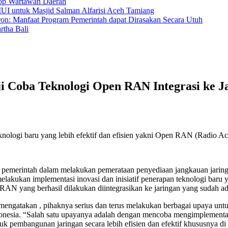
hop Wartawan Daerah
MUI untuk Masjid Salman Alfarisi Aceh Tamiang
ron: Manfaat Program Pemerintah dapat Dirasakan Secara Utuh
tha Bali
 Coba Teknologi Open RAN Integrasi ke Ja
eknologi baru yang lebih efektif dan efisien yakni Open RAN (Radio A
merintah dalam melakukan pemerataan penyediaan jangkauan jaringan 
akukan implementasi inovasi dan inisiatif penerapan teknologi baru y
AN yang berhasil dilakukan diintegrasikan ke jaringan yang sudah ada
 mengatakan , pihaknya serius dan terus melakukan berbagai upaya
donesia. “Salah satu upayanya adalah dengan mencoba mengimplementa
uk pembangunan jaringan secara lebih efisien dan efektif khususnya di 