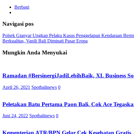
Berbagi
Navigasi pos
Polsek Gianyar Ungkap Pelaku Kasus Penggelapan Kendaraan Berm
Berkualitas, Vanili Bali Diminati Pasar Eropa
Mungkin Anda Menyukai
Ramadan #BersinergiJadiLebihBaik , XL Business 
April 26, 2021
Spotbalinews
0
Peletakan Batu Pertama Paon Bali, Cok Ace Tegask
Juni 24, 2022
Spotbalinews
0
Kementerian ATR/BPN Gelar Cek Kesehatan Gratis, P