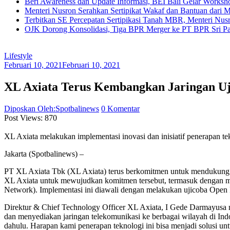
Beri Awareness dan Update Informasi, BEI Bali Gelar Works
Menteri Nusron Serahkan Sertipikat Wakaf dan Bantuan dari 
Terbitkan SE Percepatan Sertipikasi Tanah MBR, Menteri Nus
OJK Dorong Konsolidasi, Tiga BPR Merger ke PT BPR Sri Par
Lifestyle
Februari 10, 2021
Februari 10, 2021
XL Axiata Terus Kembangkan Jaringan Uji
Diposkan Oleh:Spotbalinews
0 Komentar
Post Views:
870
XL Axiata melakukan implementasi inovasi dan inisiatif penerapan t
Jakarta (Spotbalinews) –
PT XL Axiata Tbk (XL Axiata) terus berkomitmen untuk mendukung pe
XL Axiata untuk mewujudkan komitmen tersebut, termasuk dengan mel
Network). Implementasi ini diawali dengan melakukan ujicoba Open R
Direktur & Chief Technology Officer XL Axiata, I Gede Darmayusa
dan menyediakan jaringan telekomunikasi ke berbagai wilayah di In
dahulu. Harapan kami penerapan teknologi ini bisa menjadi solusi unt