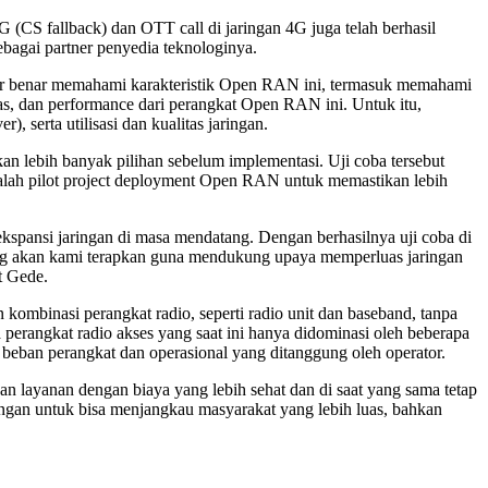
 3G (CS fallback) dan OTT call di jaringan 4G juga telah berhasil
ebagai partner penyedia teknologinya.
enar benar memahami karakteristik Open RAN ini, termasuk memahami
itas, dan performance dari perangkat Open RAN ini. Untuk itu,
), serta utilisasi dan kualitas jaringan.
 lebih banyak pilihan sebelum implementasi. Uji coba tersebut
adalah pilot project deployment Open RAN untuk memastikan lebih
kspansi jaringan di masa mendatang. Dengan berhasilnya uji coba di
ng akan kami terapkan guna mendukung upaya memperluas jaringan
t Gede.
ombinasi perangkat radio, seperti radio unit dan baseband, tanpa
erangkat radio akses yang saat ini hanya didominasi oleh beberapa
eban perangkat dan operasional yang ditanggung oleh operator.
n layanan dengan biaya yang lebih sehat dan di saat yang sama tetap
ringan untuk bisa menjangkau masyarakat yang lebih luas, bahkan