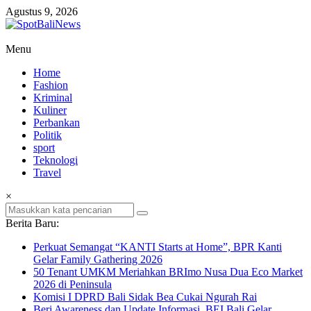
Lompat
Agustus 9, 2026
ke
konten
SpotBaliNews
Menu
Home
Fashion
Kriminal
Kuliner
Perbankan
Politik
sport
Teknologi
Travel
×
Berita Baru:
Perkuat Semangat “KANTI Starts at Home”, BPR Kanti
Gelar Family Gathering 2026
50 Tenant UMKM Meriahkan BRImo Nusa Dua Eco Market
2026 di Peninsula
Komisi I DPRD Bali Sidak Bea Cukai Ngurah Rai
Beri Awareness dan Update Informasi, BEI Bali Gelar