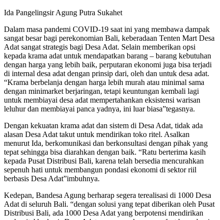
Ida Pangelingsir Agung Putra Sukahet
Dalam masa pandemi COVID-19 saat ini yang membawa dampak
sangat besar bagi perekonomian Bali, keberadaan Tenten Mart Desa
Adat sangat strategis bagi Desa Adat. Selain memberikan opsi
kepada krama adat untuk mendapatkan barang – barang kebutuhan
dengan harga yang lebih baik, perputaran ekonomi juga bisa terjadi
di internal desa adat dengan prinsip dari, oleh dan untuk desa adat.
“Krama berbelanja dengan harga lebih murah atau minimal sama
dengan minimarket berjaringan, tetapi keuntungan kembali lagi
untuk membiayai desa adat mempertahankan eksistensi warisan
leluhur dan membiayai panca yadnya, ini luar biasa”tegasnya.
Dengan kekuatan krama adat dan sistem di Desa Adat, tidak ada
alasan Desa Adat takut untuk mendirikan toko ritel. Asalkan
menurut Ida, berkomunikasi dan berkonsultasi dengan pihak yang
tepat sehingga bisa diarahkan dengan baik. “Ratu berterima kasih
kepada Pusat Distribusi Bali, karena telah bersedia mencurahkan
sepenuh hati untuk membangun pondasi ekonomi di sektor riil
berbasis Desa Adat”imbuhnya.
Kedepan, Bandesa Agung berharap segera terealisasi di 1000 Desa
Adat di seluruh Bali. “dengan solusi yang tepat diberikan oleh Pusat
Distribusi Bali, ada 1000 Desa Adat yang berpotensi mendirikan