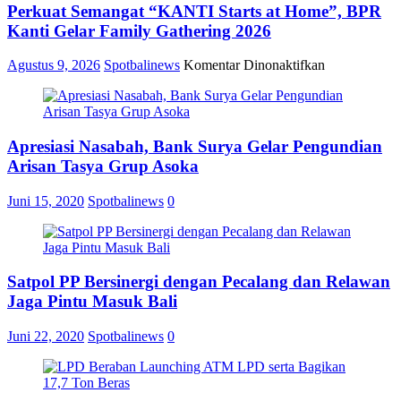
Perkuat Semangat “KANTI Starts at Home”, BPR
Kanti Gelar Family Gathering 2026
pada
Agustus 9, 2026
Spotbalinews
Komentar Dinonaktifkan
Perkuat
Semangat
“KANTI
Starts
Apresiasi Nasabah, Bank Surya Gelar Pengundian
at
Home”,
Arisan Tasya Grup Asoka
BPR
Kanti
Juni 15, 2020
Spotbalinews
0
Gelar
Family
Gathering
2026
Satpol PP Bersinergi dengan Pecalang dan Relawan
Jaga Pintu Masuk Bali
Juni 22, 2020
Spotbalinews
0