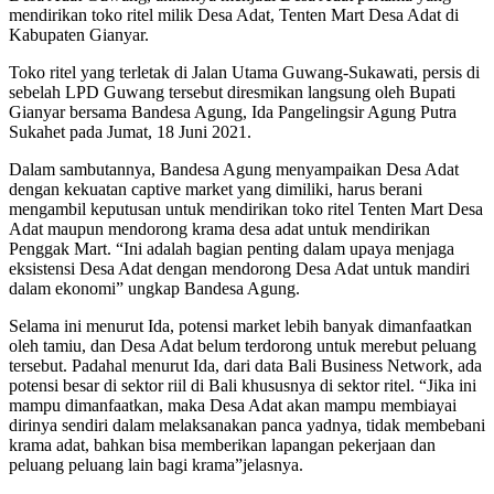
mendirikan toko ritel milik Desa Adat, Tenten Mart Desa Adat di
Kabupaten Gianyar.
Toko ritel yang terletak di Jalan Utama Guwang-Sukawati, persis di
sebelah LPD Guwang tersebut diresmikan langsung oleh Bupati
Gianyar bersama Bandesa Agung, Ida Pangelingsir Agung Putra
Sukahet pada Jumat, 18 Juni 2021.
Dalam sambutannya, Bandesa Agung menyampaikan Desa Adat
dengan kekuatan captive market yang dimiliki, harus berani
mengambil keputusan untuk mendirikan toko ritel Tenten Mart Desa
Adat maupun mendorong krama desa adat untuk mendirikan
Penggak Mart. “Ini adalah bagian penting dalam upaya menjaga
eksistensi Desa Adat dengan mendorong Desa Adat untuk mandiri
dalam ekonomi” ungkap Bandesa Agung.
Selama ini menurut Ida, potensi market lebih banyak dimanfaatkan
oleh tamiu, dan Desa Adat belum terdorong untuk merebut peluang
tersebut. Padahal menurut Ida, dari data Bali Business Network, ada
potensi besar di sektor riil di Bali khususnya di sektor ritel. “Jika ini
mampu dimanfaatkan, maka Desa Adat akan mampu membiayai
dirinya sendiri dalam melaksanakan panca yadnya, tidak membebani
krama adat, bahkan bisa memberikan lapangan pekerjaan dan
peluang peluang lain bagi krama”jelasnya.