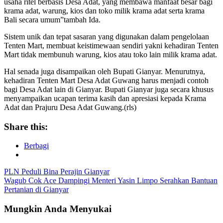
usaha ritel berbasis Desa Adat, yang membawa manfaat besar bagi
krama adat, warung, kios dan toko milik krama adat serta krama
Bali secara umum”tambah Ida.
Sistem unik dan tepat sasaran yang digunakan dalam pengelolaan
Tenten Mart, membuat keistimewaan sendiri yakni kehadiran Tenten
Mart tidak membunuh warung, kios atau toko lain milik krama adat.
Hal senada juga disampaikan oleh Bupati Gianyar. Menurutnya,
kehadiran Tenten Mart Desa Adat Guwang harus menjadi contoh
bagi Desa Adat lain di Gianyar. Bupati Gianyar juga secara khusus
menyampaikan ucapan terima kasih dan apresiasi kepada Krama
Adat dan Prajuru Desa Adat Guwang.(rls)
Share this:
Berbagi
Navigasi
PLN Peduli Bina Perajin Gianyar
Wagub Cok Ace Dampingi Menteri Yasin Limpo Serahkan Bantuan
pos
Pertanian di Gianyar
Mungkin Anda Menyukai