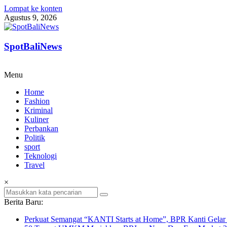
Lompat ke konten
Agustus 9, 2026
SpotBaliNews
Menu
Home
Fashion
Kriminal
Kuliner
Perbankan
Politik
sport
Teknologi
Travel
×
Berita Baru:
Perkuat Semangat “KANTI Starts at Home”, BPR Kanti Gelar