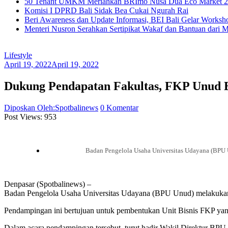
50 Tenant UMKM Meriahkan BRImo Nusa Dua Eco Market 20
Komisi I DPRD Bali Sidak Bea Cukai Ngurah Rai
Beri Awareness dan Update Informasi, BEI Bali Gelar Works
Menteri Nusron Serahkan Sertipikat Wakaf dan Bantuan dari 
Lifestyle
April 19, 2022
April 19, 2022
Dukung Pendapatan Fakultas, FKP Unud B
Diposkan Oleh:Spotbalinews
0 Komentar
Post Views:
953
Badan Pengelola Usaha Universitas Udayana (BPU 
Denpasar (Spotbalinews) –
Badan Pengelola Usaha Universitas Udayana (BPU Unud) melakukan 
Pendampingan ini bertujuan untuk pembentukan Unit Bisnis FKP yang
Dalam acara pendampingan tersebut, turut hadir Wakil Direktur BPU