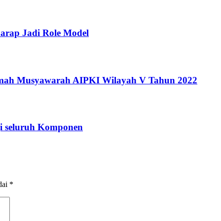
rap Jadi Role Model
ah Musyawarah AIPKI Wilayah V Tahun 2022
gi seluruh Komponen
dai
*