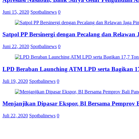
Juni 15, 2020
Spotbalinews
0
Satpol PP Bersinergi dengan Pecalang dan Relawan 
Juni 22, 2020
Spotbalinews
0
LPD Beraban Launching ATM LPD serta Bagikan 17
Juli 19, 2020
Spotbalinews
0
Menjanjikan Dipasar Ekspor, BI Bersama Pemprov 
Juli 22, 2020
Spotbalinews
0