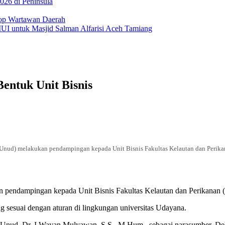
26 di Peninsula
hop Wartawan Daerah
MUI untuk Masjid Salman Alfarisi Aceh Tamiang
entuk Unit Bisnis
Unud) melakukan pendampingan kepada Unit Bisnis Fakultas Kelautan dan Perikan
pendampingan kepada Unit Bisnis Fakultas Kelautan dan Perikanan (
 sesuai dengan aturan di lingkungan universitas Udayana.
 Unud, Dr. I Wayan Mulyawan, S.S., M.Hum., sebagai narasumber, Deka