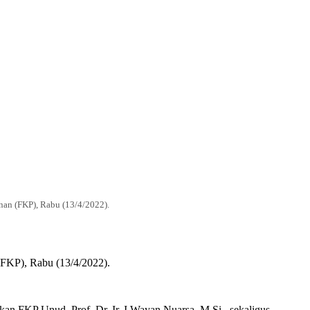
an (FKP), Rabu (13/4/2022).
FKP), Rabu (13/4/2022).
n FKP Unud, Prof. Dr. Ir. I Wayan Nuarsa, M.Si., sekaligus