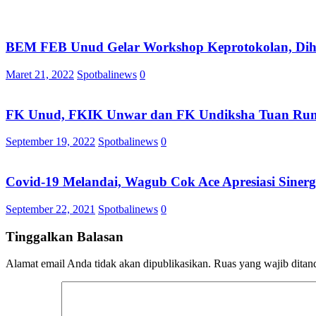
BEM FEB Unud Gelar Workshop Keprotokolan, Diha
Maret 21, 2022
Spotbalinews
0
FK Unud, FKIK Unwar dan FK Undiksha Tuan Rum
September 19, 2022
Spotbalinews
0
Covid-19 Melandai, Wagub Cok Ace Apresiasi Siner
September 22, 2021
Spotbalinews
0
Tinggalkan Balasan
Alamat email Anda tidak akan dipublikasikan.
Ruas yang wajib ditan