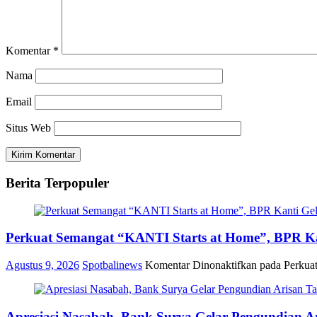
Komentar
*
Nama
Email
Situs Web
Berita Terpopuler
Perkuat Semangat “KANTI Starts at Home”, BPR Ka
Agustus 9, 2026
Spotbalinews
Komentar Dinonaktifkan
pada Perkuat
Apresiasi Nasabah, Bank Surya Gelar Pengundian A