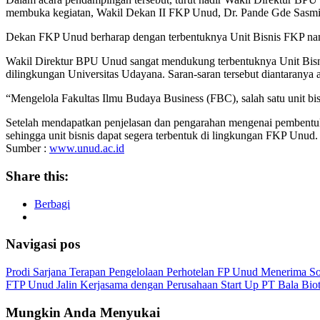
membuka kegiatan, Wakil Dekan II FKP Unud, Dr. Pande Gde Sasmita
Dekan FKP Unud berharap dengan terbentuknya Unit Bisnis FKP nan
Wakil Direktur BPU Unud sangat mendukung terbentuknya Unit Bisnis
dilingkungan Universitas Udayana. Saran-saran tersebut diantaranya a
“Mengelola Fakultas Ilmu Budaya Business (FBC), salah satu unit bi
Setelah mendapatkan penjelasan dan pengarahan mengenai pembentu
sehingga unit bisnis dapat segera terbentuk di lingkungan FKP Unud. 
Sumber :
www.unud.ac.id
Share this:
Berbagi
Navigasi pos
Prodi Sarjana Terapan Pengelolaan Perhotelan FP Unud Menerima Sosoi
FTP Unud Jalin Kerjasama dengan Perusahaan Start Up PT Bala Biot
Mungkin Anda Menyukai