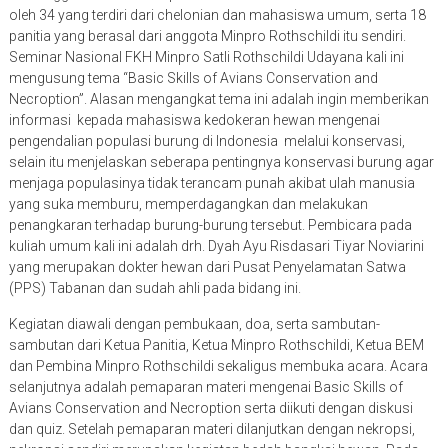
oleh 34 yang terdiri dari chelonian dan mahasiswa umum, serta 18
panitia yang berasal dari anggota Minpro Rothschildi itu sendiri.
Seminar Nasional FKH Minpro Satli Rothschildi Udayana kali ini
mengusung tema “Basic Skills of Avians Conservation and
Necroption”. Alasan mengangkat tema ini adalah ingin memberikan
informasi kepada mahasiswa kedokeran hewan mengenai
pengendalian populasi burung di Indonesia melalui konservasi,
selain itu menjelaskan seberapa pentingnya konservasi burung agar
menjaga populasinya tidak terancam punah akibat ulah manusia
yang suka memburu, memperdagangkan dan melakukan
penangkaran terhadap burung-burung tersebut. Pembicara pada
kuliah umum kali ini adalah drh. Dyah Ayu Risdasari Tiyar Noviarini
yang merupakan dokter hewan dari Pusat Penyelamatan Satwa
(PPS) Tabanan dan sudah ahli pada bidang ini.
Kegiatan diawali dengan pembukaan, doa, serta sambutan-
sambutan dari Ketua Panitia, Ketua Minpro Rothschildi, Ketua BEM
dan Pembina Minpro Rothschildi sekaligus membuka acara. Acara
selanjutnya adalah pemaparan materi mengenai Basic Skills of
Avians Conservation and Necroption serta diikuti dengan diskusi
dan quiz. Setelah pemaparan materi dilanjutkan dengan nekropsi,