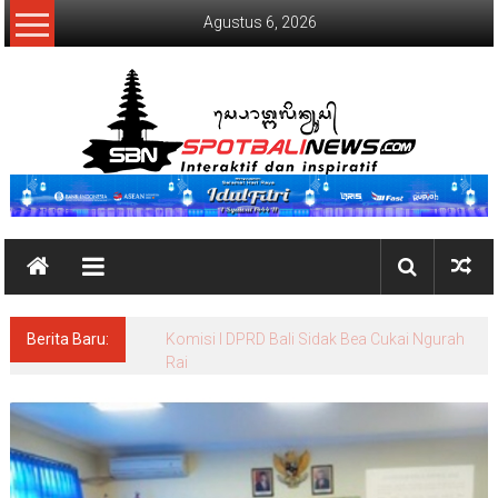
Lompat
Agustus 6, 2026
ke
konten
SpotBaliNews
Berita Baru:
Beri Awareness dan Update Informasi, BEI
Bali Gelar Workshop Wartawan Daerah