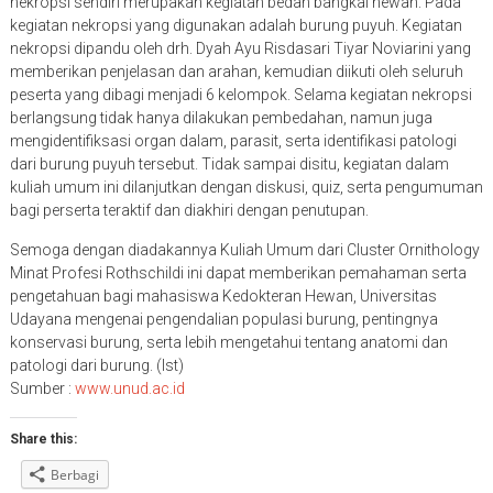
nekropsi sendiri merupakan kegiatan bedah bangkai hewan. Pada
kegiatan nekropsi yang digunakan adalah burung puyuh. Kegiatan
nekropsi dipandu oleh drh. Dyah Ayu Risdasari Tiyar Noviarini yang
memberikan penjelasan dan arahan, kemudian diikuti oleh seluruh
peserta yang dibagi menjadi 6 kelompok. Selama kegiatan nekropsi
berlangsung tidak hanya dilakukan pembedahan, namun juga
mengidentifiksasi organ dalam, parasit, serta identifikasi patologi
dari burung puyuh tersebut. Tidak sampai disitu, kegiatan dalam
kuliah umum ini dilanjutkan dengan diskusi, quiz, serta pengumuman
bagi perserta teraktif dan diakhiri dengan penutupan.
Semoga dengan diadakannya Kuliah Umum dari Cluster Ornithology
Minat Profesi Rothschildi ini dapat memberikan pemahaman serta
pengetahuan bagi mahasiswa Kedokteran Hewan, Universitas
Udayana mengenai pengendalian populasi burung, pentingnya
konservasi burung, serta lebih mengetahui tentang anatomi dan
patologi dari burung. (Ist)
Sumber :
www.unud.ac.id
Share this:
Berbagi