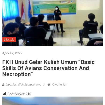
Lifestyle
April 19, 2022
FKH Unud Gelar Kuliah Umum “Basic
Skills Of Avians Conservation And
Necroption”
Diposkan Oleh:Spotbalinews
0 Komentar
Post Views:
910