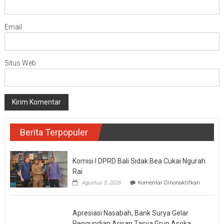
Email
Situs Web
Berita Terpopuler
Komisi I DPRD Bali Sidak Bea Cukai Ngurah
Rai
pada
Agustus 5, 2026
Komentar Dinonaktifkan
Komisi
I
DPRD
Apresiasi Nasabah, Bank Surya Gelar
Bali
Sidak
Pengundian Arisan Tasya Grup Asoka