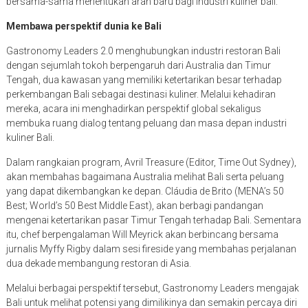
bersama-sama menentukan arah baru bagi industri kuliner bali.
Membawa perspektif dunia ke Bali
Gastronomy Leaders 2.0 menghubungkan industri restoran Bali
dengan sejumlah tokoh berpengaruh dari Australia dan Timur
Tengah, dua kawasan yang memiliki ketertarikan besar terhadap
perkembangan Bali sebagai destinasi kuliner. Melalui kehadiran
mereka, acara ini menghadirkan perspektif global sekaligus
membuka ruang dialog tentang peluang dan masa depan industri
kuliner Bali.
Dalam rangkaian program, Avril Treasure (Editor, Time Out Sydney),
akan membahas bagaimana Australia melihat Bali serta peluang
yang dapat dikembangkan ke depan. Cláudia de Brito (MENA’s 50
Best; World’s 50 Best Middle East), akan berbagi pandangan
mengenai ketertarikan pasar Timur Tengah terhadap Bali. Sementara
itu, chef berpengalaman Will Meyrick akan berbincang bersama
jurnalis Myffy Rigby dalam sesi fireside yang membahas perjalanan
dua dekade membangung restoran di Asia.
Melalui berbagai perspektif tersebut, Gastronomy Leaders mengajak
Bali untuk melihat potensi yang dimilikinya dan semakin percaya diri